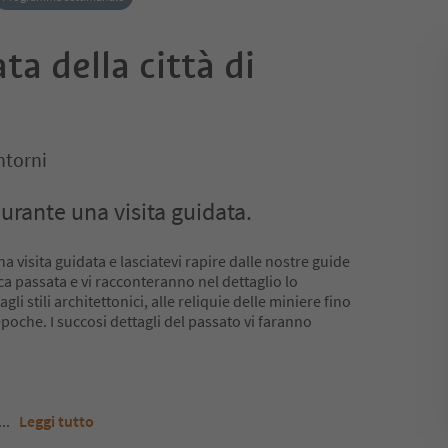
ta della città di
ntorni
urante una visita guidata.
 visita guidata e lasciatevi rapire dalle nostre guide
a passata e vi racconteranno nel dettaglio lo
gli stili architettonici, alle reliquie delle miniere fino
epoche. I succosi dettagli del passato vi faranno
...
Leggi tutto