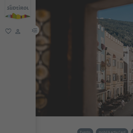
menu link
favoriti
user link
Evento
mobil & activ Card