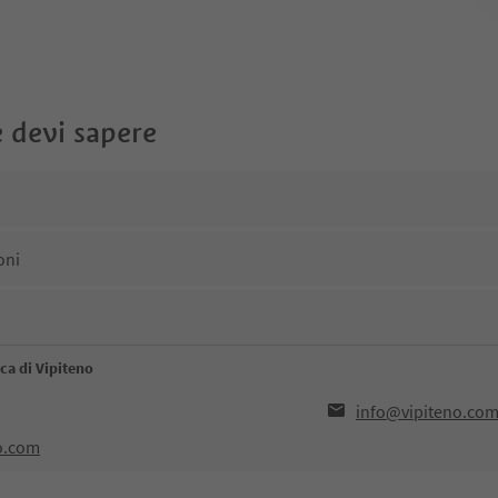
 devi sapere
oni
ca di Vipiteno
info@vipiteno.co
o.com