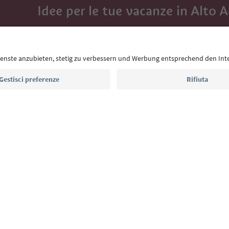
Idee per le tue vacanze in Alto 
Con la newsletter dell’Alto Adige ricevi consigli per l
eventi da non perdere e ricette tipiche.
Indirizzo e-mail*
Iscriviti alla newsletter