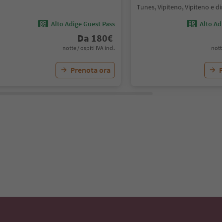
Tunes, Vipiteno, Vipiteno e d
Alto Adige Guest Pass
Alto Ad
Da
180
€
notte / ospiti IVA incl.
nott
Prenota ora