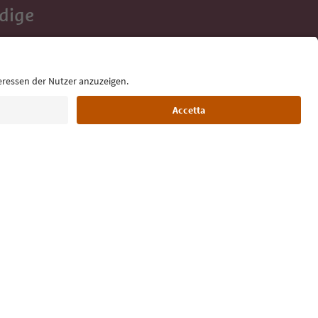
Adige
e tue vacanze,
Lingua: Italiano