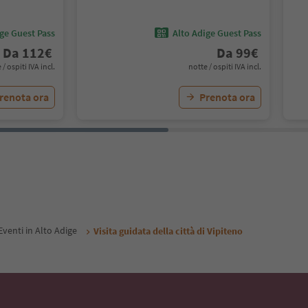
ige Guest Pass
Alto Adige Guest Pass
Da
112
€
Da
99
€
 / ospiti IVA incl.
notte / ospiti IVA incl.
renota ora
Prenota ora
Eventi in Alto Adige
Visita guidata della città di Vipiteno