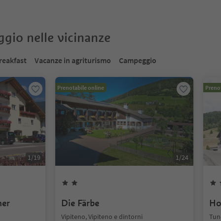
oggio nelle vicinanze
reakfast
Vacanze in agriturismo
Campeggio
Prenotabile online
Prenot
1
/
19
1
/
24
mer
Die Färbe
Ho
Vipiteno, Vipiteno e dintorni
Tune