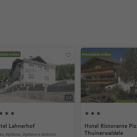
abile online
Prenotabile online
1
/
9
tel Lahnerhof
Hotel Ristorante Piz
Thuinerwaldele
s, Vipiteno, Vipiteno e dintorni