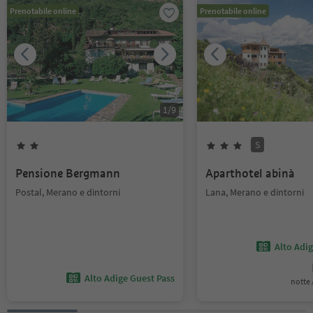
Prenotabile online
Prenotabile online
1
/
9
S
Pensione Bergmann
Aparthotel abinà
Postal, Merano e dintorni
Lana, Merano e dintorni
Alto Adi
Alto Adige Guest Pass
notte /