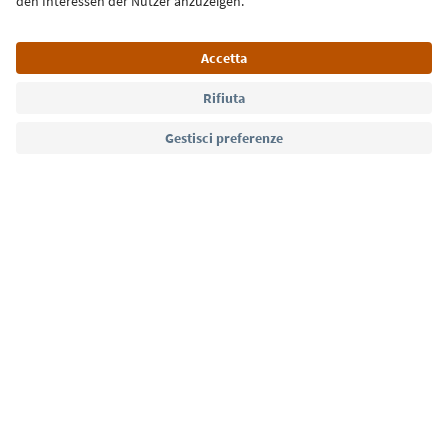
Lingua: Italiano
Südtirol Guide App
FAQ
Contatti
Press
MICE
Privacy Policy
Termini e condizioni
Crediti
Cookie Policy
Film commission
Chi siamo
Dichiarazione di accessibilità