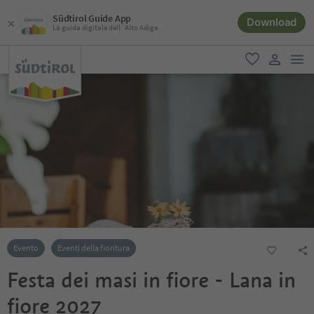
Südtirol Guide App
Download
La guida digitale dell´Alto Adige
men
favoriti
user lin
Evento
Eventi della fioritura
Festa dei masi in fiore - Lana in
fiore 2027