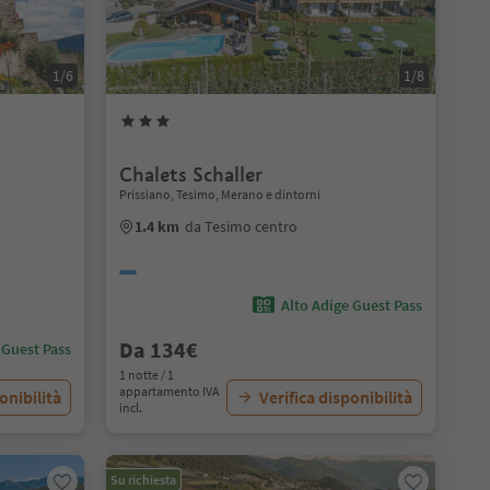
1/6
1/8
Chalets Schaller
Prissiano, Tesimo, Merano e dintorni
1.4 km
da Tesimo centro
Alto Adige Guest Pass
Da 134€
 Guest Pass
1 notte / 1
appartamento IVA
onibilità
Verifica disponibilità
incl.
Su richiesta