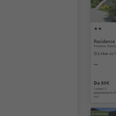
Residence
Prissiano, Tesim
1.7 km
da T
Da 80€
1 notte / 1
appartamento I
incl.
Su richiesta