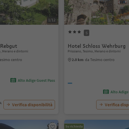
1/12
S
 Rebgut
Hotel Schloss Wehrburg
o, Merano e dintorni
Prissiano, Tesimo, Merano e dintorni
esimo centro
2.0 km
da Tesimo centro
Alto Adige Guest Pass
Alto Adige
VA
Verifica disponibilità
Verifica disp
Su richiesta