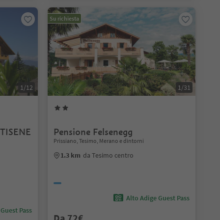
Su richiesta
1/12
1/31
a TISENE
Pensione Felsenegg
Prissiano, Tesimo, Merano e dintorni
1.3 km
da Tesimo centro
Alto Adige Guest Pass
 Guest Pass
Da 72€