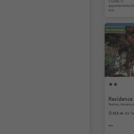
1 notte / 1
appartamento I
incl.
Su richiesta
Residence
Tesimo, Merano e
161 m
da T