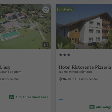
Su richiesta
1/4
Liesy
Hotel Ristorante Pizzeri
Merano e dintorni
Tesimo, Merano e dintorni
esimo centro
262 m
da Tesimo centro
Alto Adige Guest Pass
Alto Adige