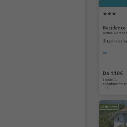
Residence
Tesimo, Merano e
170 m
da T
Da 110€
1 notte / 1
appartamento I
incl.
Su richiesta