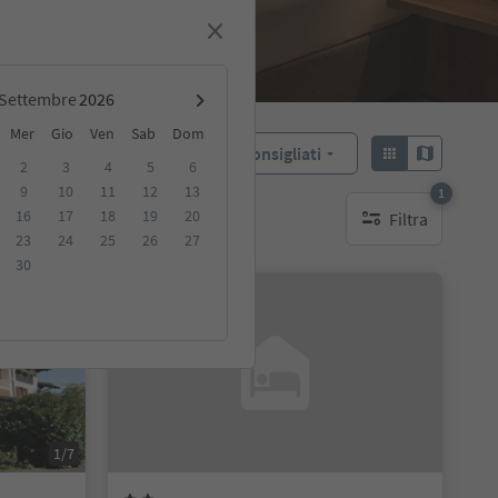
Settembre
Mer
Gio
Ven
Sab
Dom
Consigliati
Ordina:
2
3
4
5
6
9
10
11
12
13
1
16
17
18
19
20
Filtra
ibili
1 filtro attivo
23
24
25
26
27
30
Prenotabile online
1/7