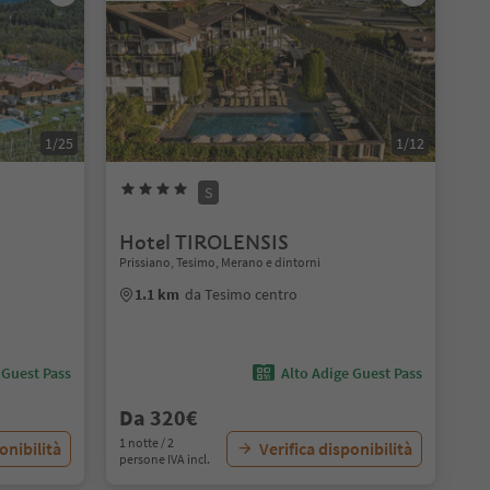
1/25
1/12
S
Hotel TIROLENSIS
Prissiano, Tesimo, Merano e dintorni
1.1 km
da Tesimo centro
 Guest Pass
Alto Adige Guest Pass
Da 320€
1 notte / 2
onibilità
Verifica disponibilità
persone IVA incl.