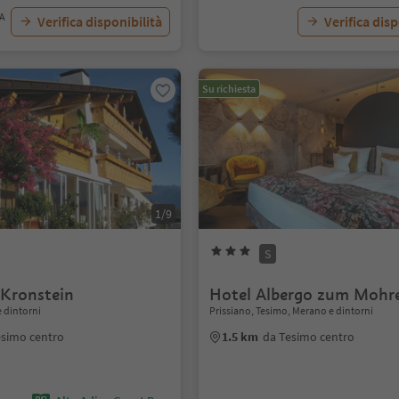
VA
Verifica disponibilità
Verifica disp
Su richiesta
1/9
S
 Kronstein
Hotel Albergo zum Mohr
 dintorni
Prissiano, Tesimo, Merano e dintorni
esimo centro
1.5 km
da Tesimo centro