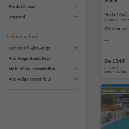
Prodotti locali
Hotel Gris
Stagioni
Grissiano, Tesim
2.9 km
da T
Informazioni
Questo è l' Alto Adige
Alto Adige Guest Pass
Da 124€
1 notte / 2
Mobilità ed accessibilità
persone IVA incl.
Alto Adige sostenibile
Prenotabile onlin