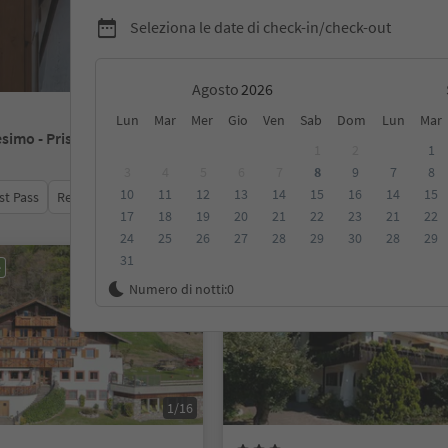
Seleziona le date di check-in/check-out
Agosto
Lun
Mar
Mer
Gio
Ven
Sab
Dom
Lun
Mar
esimo - Prissiano
1
2
1
3
4
5
6
7
8
9
7
8
10
11
12
13
14
15
16
14
15
st Pass
Recensioni
Categoria
Trattamento
Alloggi sosten
17
18
19
20
21
22
23
21
22
24
25
26
27
28
29
30
28
29
31
e
Prenotabile online
Numero di notti:
0
1/16