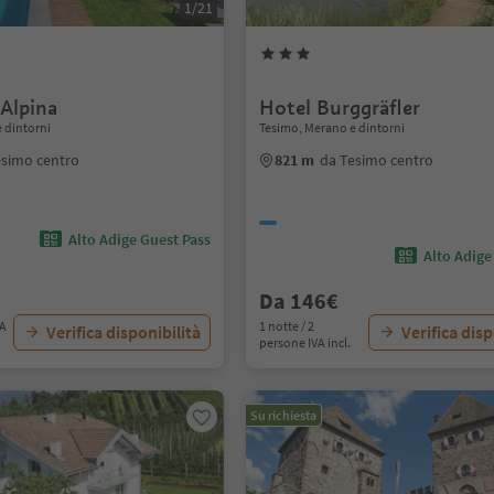
1/21
 Alpina
Hotel Burggräfler
 dintorni
Tesimo, Merano e dintorni
esimo centro
821 m
da Tesimo centro
Alto Adige Guest Pass
Alto Adige
Da 146€
VA
1 notte / 2
Verifica disponibilità
Verifica disp
persone IVA incl.
Su richiesta