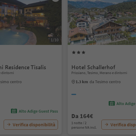
1/10
i Residence Tisalis
Hotel Schallerhof
 dintorni
Prissiano, Tesimo, Merano e dintorni
esimo centro
1.3 km
da Tesimo centro
Alto Adige
Alto Adige Guest Pass
Da 164€
1 notte / 2
Verifica disponibilità
Verifica disp
persone IVA incl.