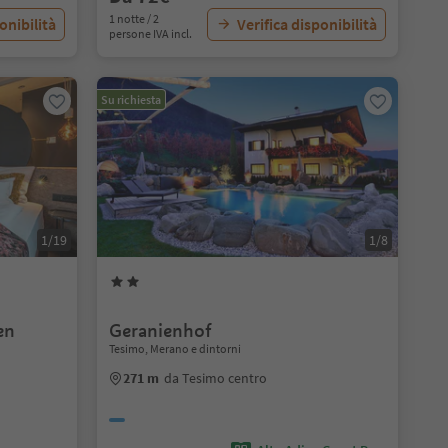
1 notte / 2
onibilità
Verifica disponibilità
persone IVA incl.
Su richiesta
1/19
1/8
en
Geranienhof
Tesimo, Merano e dintorni
271 m
da Tesimo centro