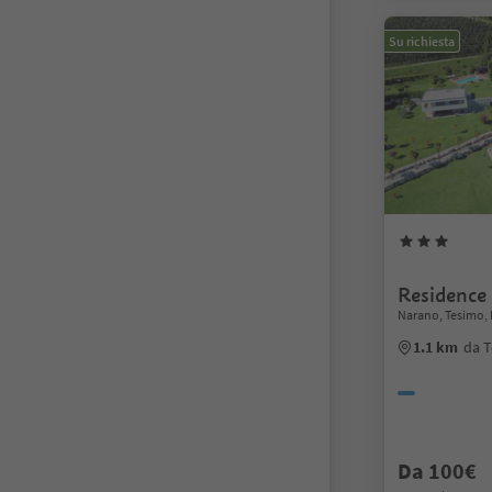
Su richiesta
Residence 
Narano, Tesimo, 
1.1 km
da T
Da 100€