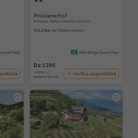
Prissianerhof
Prissiano, Tesimo, Merano e dintorni
1.2 km
da Tesimo centro
 Guest Pass
Alto Adige Guest Pass
Da 128€
1 notte / 2
onibilità
Verifica disponibilità
persone IVA incl.
Su richiesta