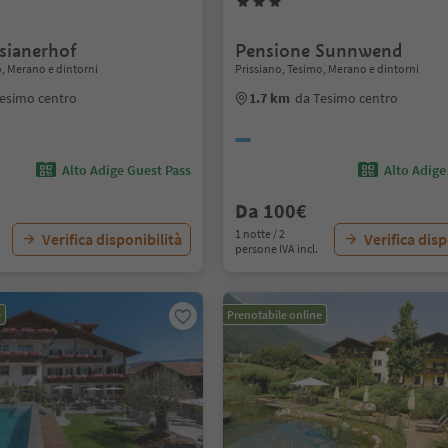
sianerhof
Pensione Sunnwend
o, Merano e dintorni
Prissiano, Tesimo, Merano e dintorni
esimo centro
1.7 km
da Tesimo centro
Alto Adige Guest Pass
Alto Adige
Da 100€
1 notte / 2
Verifica disponibilità
Verifica disp
persone IVA incl.
e
Prenotabile online