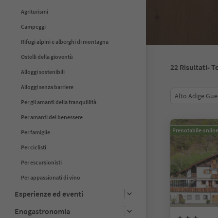
Agriturismi
Campeggi
Rifugi alpini e alberghi di montagna
Ostelli della gioventù
22
Risultati
- T
Alloggi sostenibili
Alloggi senza barriere
Alto Adige Gue
Per gli amanti della tranquillità
Per amanti del benessere
Prenotabile onlin
Per famiglie
Per ciclisti
Per escursionisti
Per appassionati di vino
Esperienze ed eventi
Enogastronomia