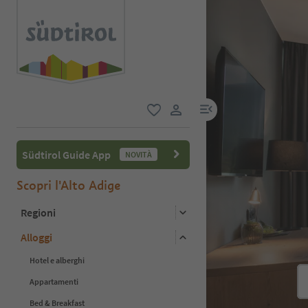
menu link
favoriti
user link
Südtirol Guide App
NOVITÀ
Scopri l'Alto Adige
Regioni
Alloggi
Hotel e alberghi
Appartamenti
Bed & Breakfast