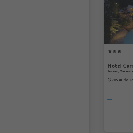
Hotel Garn
Tesimo, Merano e
205 m
da T