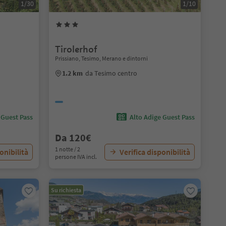
1/30
1/10
Tirolerhof
Prissiano, Tesimo, Merano e dintorni
1.2 km
da Tesimo centro
 Guest Pass
Alto Adige Guest Pass
Da 120€
1 notte / 2
onibilità
Verifica disponibilità
persone IVA incl.
Su richiesta