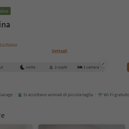
nline
ina
tra Mappa
Dettagli
enotazione
ut
notte
2
ospiti
1
camera
Garage
Si accettano animali di piccola taglia
Wi-Fi gratuit
re