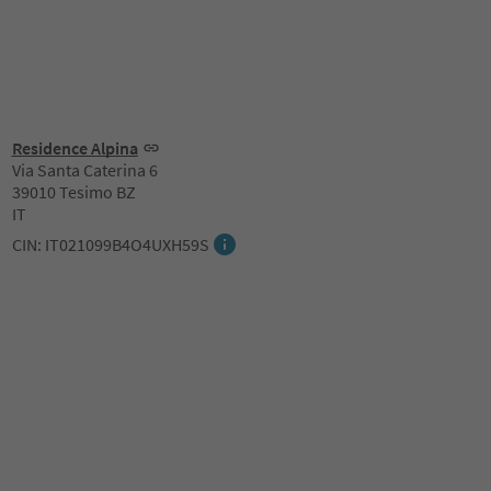
Residence Alpina
Via Santa Caterina 6
39010 Tesimo BZ
IT
CIN: IT021099B4O4UXH59S