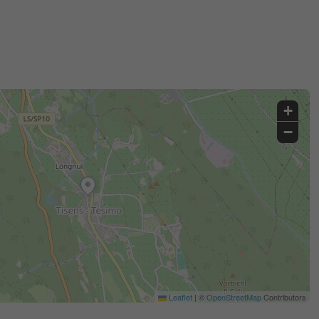
+
−
Leaflet
|
©
OpenStreetMap
Contributors