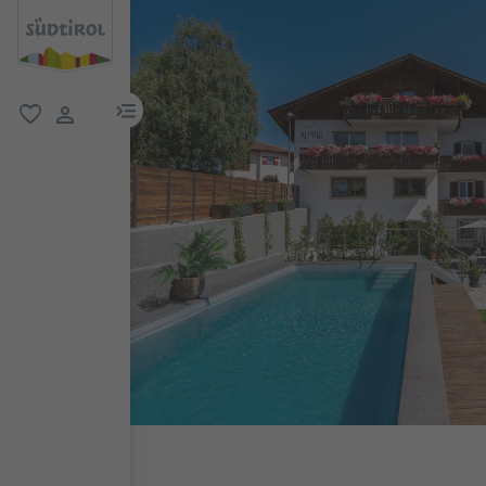
menu link
favoriti
user link