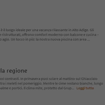
è il luogo ideale per una vacanza rilassante in Alto Adige. Gli
ristrutturati, offrono comfort moderno con balcone e cucina –
io agio. Un tocco in più: la nostra nuova piscina con area
...
la regione
oi contrasti. In primavera puoi sciare al mattino sul Ghiacciaio
 tra i meleti nel pomeriggio. Mentre le cime restano bianche, lungo
a palme e portici. Il clima mite, protetto dal Grup
...
Leggi tutto