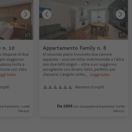
1
/
7
1
/
7
 n. 10
Appartamento Family n. 8
o dispone di due
Al secondo piano troverete due camere
pio soggiorno
separate – una con letto matrimoniale e l’altra
aziosa invita a
con due letti singoli – oltre a un soggiorno
alcone con vista
accogliente con divano letto, perfetto per
rilassarsi. L’angolo cottu
ggi tutto
...
Leggi tutto
ospiti
Massimo 6 ospiti
Da 160€
ne 4 persone / notte
con occupazione 4 persone / notte
IVA incl.
IVA incl.