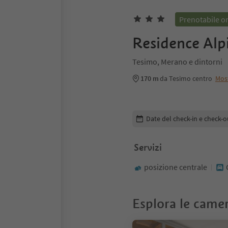
Prenotabile o
Residence Alp
Tesimo, Merano e dintorni
170 m
da Tesimo centro
Mos
Modifica i dettagli della pr
Date del check-in e check-o
Servizi
posizione centrale
Esplora le came