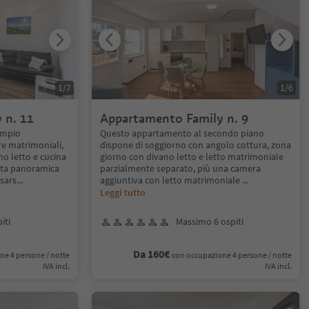
1
/
7
1
/
6
 n. 11
Appartamento Family n. 9
ampio
Questo appartamento al secondo piano
e matrimoniali,
dispone di soggiorno con angolo cottura, zona
o letto e cucina
giorno con divano letto e letto matrimoniale
sta panoramica
parzialmente separato, più una camera
ssars
...
aggiuntiva con letto matrimoniale
...
Leggi tutto
iti
Massimo 6 ospiti
Da 160€
ne 4 persone / notte
con occupazione 4 persone / notte
IVA incl.
IVA incl.