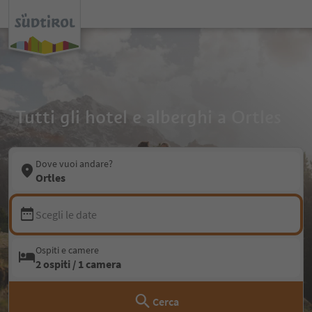
Tutti gli hotel e alberghi a Ortles
Dove vuoi andare?
Ortles
Scegli le date
Ospiti e camere
2 ospiti / 1 camera
Cerca