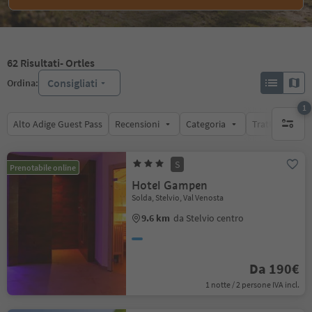
62
Risultati
- Ortles
Consigliati
Ordina:
1
Alto Adige Guest Pass
Recensioni
Categoria
Trattamento
1 filtro 
S
Prenotabile online
Hotel Gampen
Solda, Stelvio, Val Venosta
9.6 km
da Stelvio centro
Da 190€
1 notte / 2 persone IVA incl.