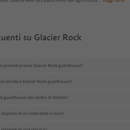
ivati. Questa valle ha il passo lento dell’agricoltura
...
Leggi tutto
uenti su
Glacier Rock
no previsti presso Glacier Rock guesthouse?
ene servita a Glacier Rock guesthouse?
k guesthouse dal centro di Stelvio?
dispone di un ristorante in loco?
 dispone di una piscina?