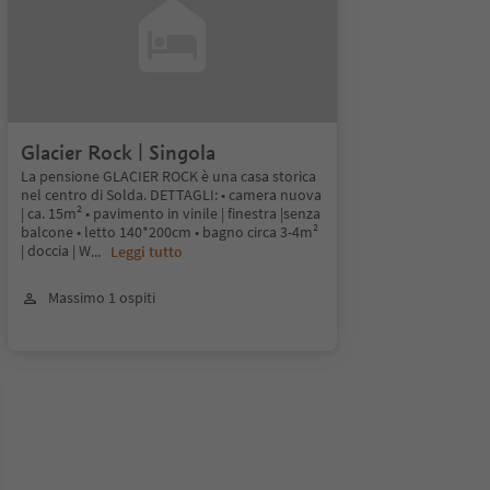
Glacier Rock | Singola
La pensione GLACIER ROCK è una casa storica
nel centro di Solda. DETTAGLI: • camera nuova
| ca. 15m² • pavimento in vinile | finestra |senza
balcone • letto 140*200cm • bagno circa 3-4m²
| doccia | W
...
Leggi tutto
Massimo 1 ospiti