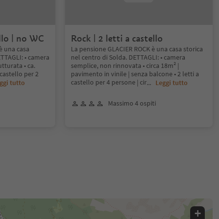
ello | no WC
Rock | 2 letti a castello
è una casa
La pensione GLACIER ROCK è una casa storica
DETTAGLI: • camera
nel centro di Solda. DETTAGLI: • camera
tturata • ca.
semplice, non rinnovata • circa 18m² |
castello per 2
pavimento in vinile | senza balcone • 2 letti a
castello per 4 persone | cir
ggi tutto
...
Leggi tutto
Massimo 4 ospiti
+