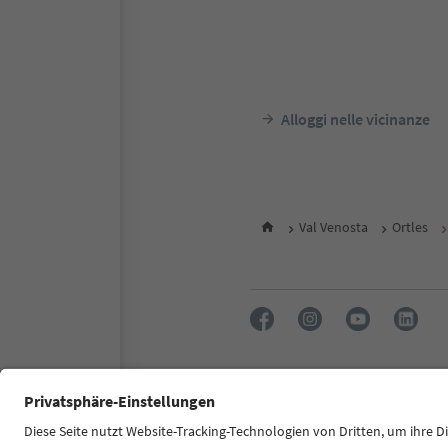
Alloggi nelle vicinanze
Val Venosta
Ortles
FAQ
Contatti
Press
MIC
Dichiarazione di accessibilità