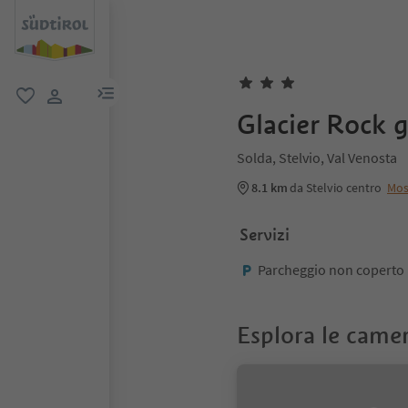
menu link
favoriti
user link
Glacier Rock 
Solda, Stelvio, Val Venosta
8.1 km
da Stelvio centro
Mos
Servizi
Parcheggio non coperto
Esplora le came