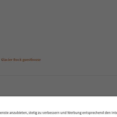
Glacier Rock guesthouse
E
Privacy Policy
Termini e condizioni
Crediti
Cookie Policy
Alto Adige B2B