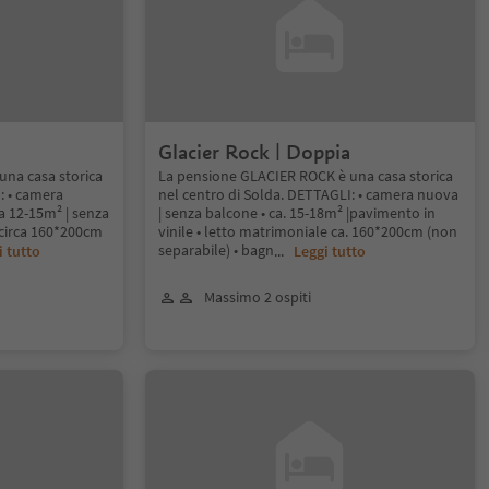
Glacier Rock | Doppia
na casa storica
La pensione GLACIER ROCK è una casa storica
: • camera
nel centro di Solda. DETTAGLI: • camera nuova
ca 12-15m² | senza
| senza balcone • ca. 15-18m² |pavimento in
 circa 160*200cm
vinile • letto matrimoniale ca. 160*200cm (non
separabile) • bagn
i tutto
...
Leggi tutto
Massimo 2 ospiti