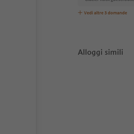
Vedi altre
3
domande
Glacier Rock guesthouse
Quali servizi/attività s
Gli ospiti di Glacier Roc
Alloggi simili