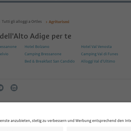
Tutti gli alloggi a Ortles
Agriturismi
 dell'Alto Adige per te
ressanone
Hotel Bolzano
Hotel Val Venosta
telvio
Camping Bressanone
Camping Val di Funes
Bed & Breakfast San Candido
Alloggi Val d'Ultimo
Press
MICE
Privacy Policy
Termini e condizioni
Crediti
Co
i accessibilità
Alto Adige B2B