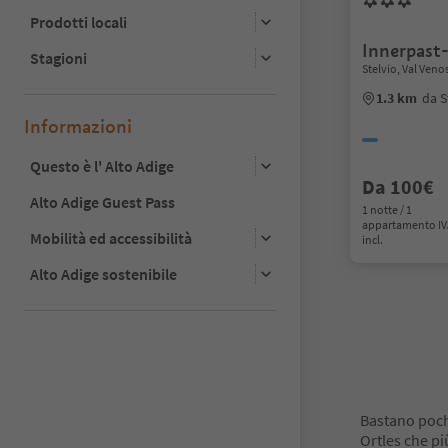
Prodotti locali
Innerpast
Stagioni
Stelvio, Val Veno
1.3 km
da S
Informazioni
Questo è l' Alto Adige
Da 100€
Alto Adige Guest Pass
1 notte / 1
appartamento I
Mobilità ed accessibilità
incl.
Alto Adige sostenibile
1
Bastano pochi
Ortles che pi