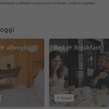
 piacimento e affidati a recensioni verificate. Ortles ti aspetta!
loggi
& alberghi
Bed & Breakfast
Scopri