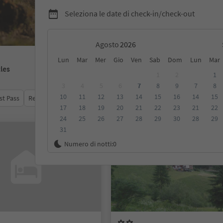
Seleziona le date di check-in/check-out
Agosto
Lun
Mar
Mer
Gio
Ven
Sab
Dom
Lun
Mar
tles
1
2
1
3
4
5
6
7
8
9
7
8
10
11
12
13
14
15
16
14
15
st Pass
Recensioni
Categoria
Trattamento
Alloggi sosten
17
18
19
20
21
22
23
21
22
24
25
26
27
28
29
30
28
29
31
Su richiesta
Numero di notti:
0