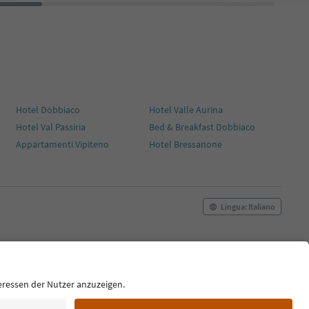
Hotel Dobbiaco
Hotel Valle Aurina
Hotel Val Passiria
Bed & Breakfast Dobbiaco
Appartamenti Vipiteno
Hotel Bressanone
Lingua: Italiano
okie Policy
Film commission
Chi siamo