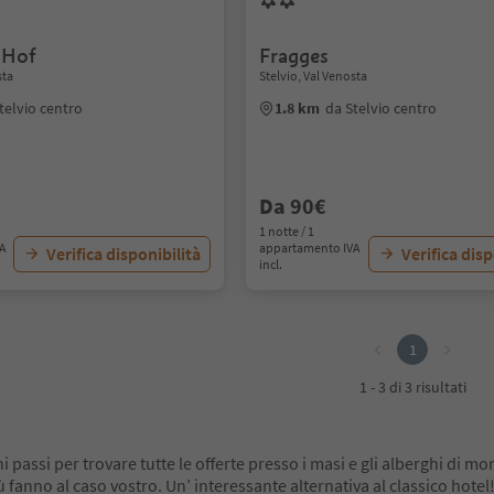
-Hof
Fragges
sta
Stelvio, Val Venosta
telvio centro
1.8 km
da Stelvio centro
Da 90€
1 notte / 1
VA
appartamento IVA
Verifica disponibilità
Verifica disp
incl.
1
1 - 3 di 3 risultati
 passi per trovare tutte le offerte presso i masi e gli alberghi di m
ù fanno al caso vostro. Un’ interessante alternativa al classico hotel