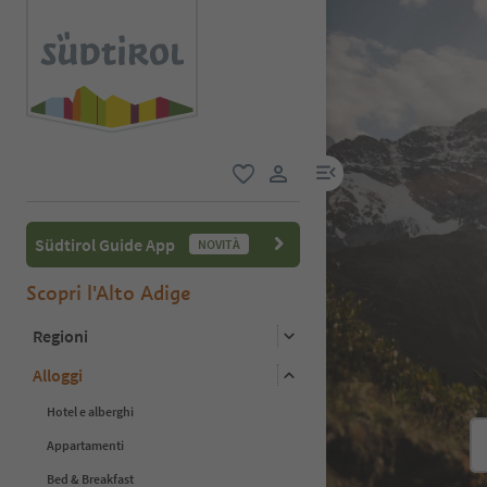
menu link
favoriti
user link
Südtirol Guide App
NOVITÀ
Scopri l'Alto Adige
Regioni
Alloggi
Hotel e alberghi
Appartamenti
Bed & Breakfast