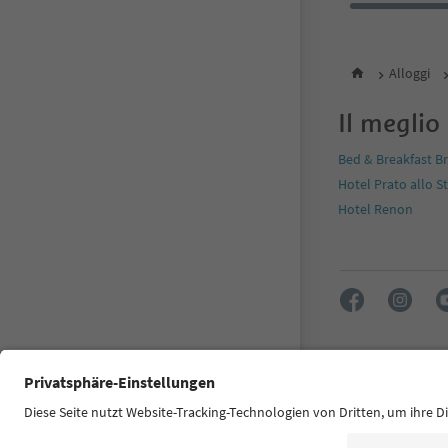
Alloggi
Il meglio
Bed & Breakfast B
Hotel Prato allo S
Hotel Renon
FAQ
Contatti
Dichiarazione d