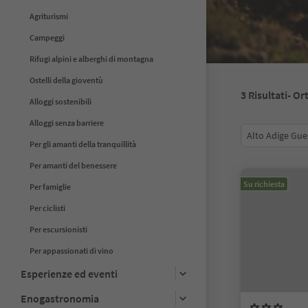
Agriturismi
Campeggi
Rifugi alpini e alberghi di montagna
Ostelli della gioventù
3
Risultati
- Or
Alloggi sostenibili
Alloggi senza barriere
Alto Adige Gue
Per gli amanti della tranquillità
Per amanti del benessere
Su richiesta
Per famiglie
Per ciclisti
Per escursionisti
Per appassionati di vino
Esperienze ed eventi
Enogastronomia