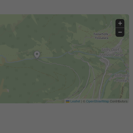
+
−
Leaflet
|
©
OpenStreetMap
Contributors