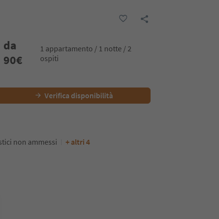
da
1 appartamento / 1 notte / 2
90
€
ospiti
Verifica disponibilità
tici non ammessi
+ altri 4