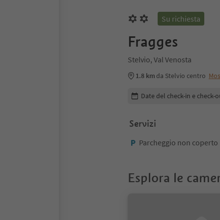
Su richiesta
Fragges
Stelvio, Val Venosta
1.8 km
da Stelvio centro
Mos
Modifica i dettagli della pr
Date del check-in e check-o
Servizi
Parcheggio non coperto
Esplora le came