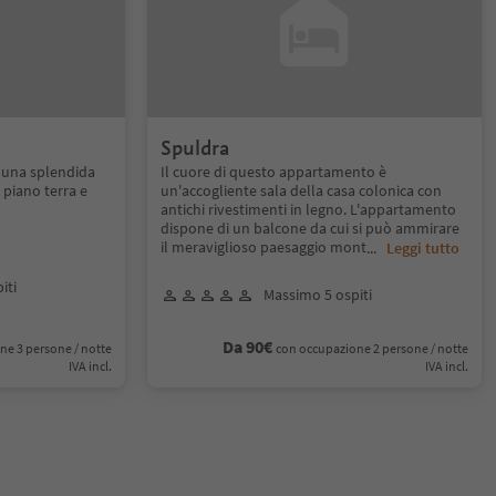
Spuldra
 una splendida
Il cuore di questo appartamento è
l piano terra e
un'accogliente sala della casa colonica con
antichi rivestimenti in legno. L'appartamento
dispone di un balcone da cui si può ammirare
il meraviglioso paesaggio mont
...
Leggi tutto
iti
Massimo 5 ospiti
Da 90€
ne 3 persone / notte
con occupazione 2 persone / notte
IVA incl.
IVA incl.