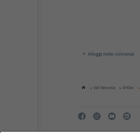
Alloggi nelle vicinanze
Val Venosta
Ortles
FAQ
Contatti
Press
MIC