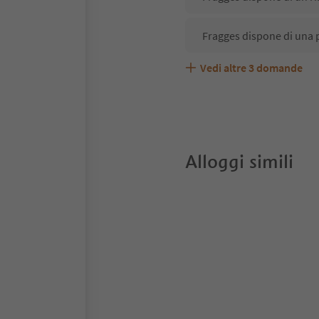
Fragges dispone di una 
Vedi altre
3
domande
Fragges accetta animali
Quali servizi/attività so
Gli ospiti di Fragges ric
Alloggi simili