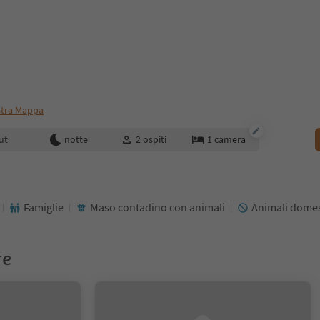
tra Mappa
enotazione
ut
notte
2
ospiti
1
camera
Famiglie
Maso contadino con animali
Animali domes
re