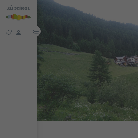
menu link
favoriti
user link