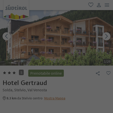
men
favoriti
user lin
1
/
26
S
Prenotabile online
Hotel Gertraud
Solda, Stelvio, Val Venosta
8.3 km
da Stelvio centro
Mostra Mappa