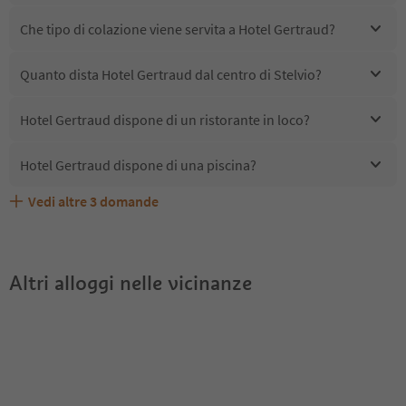
Che tipo di colazione viene servita a Hotel Gertraud?
Quanto dista Hotel Gertraud dal centro di Stelvio?
Hotel Gertraud dispone di un ristorante in loco?
Hotel Gertraud dispone di una piscina?
Vedi altre
3
domande
Quali servizi/attività sono disponibili presso Hotel
Gli ospiti di Hotel Gertraud ricevono l'Alto Adige Guest
Hotel Gertraud accetta animali domestici?
Gertraud?
Pass?
Altri alloggi nelle vicinanze