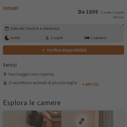
Dettagli
Da
180
€
/ 1 notte / 2 ospiti
IVA incl.
Modifica i dettagli della prenotazione
Date del check-in e check-out
notte
2
ospiti
1
camera
Verifica disponibilità
Servizi
Parcheggio non coperto
Si accettano animali di piccola taglia
+ altri 12
Esplora le camere