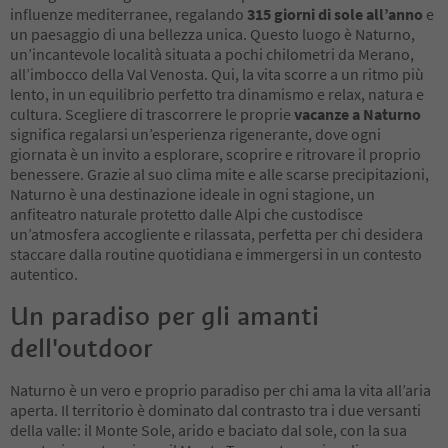
influenze mediterranee, regalando
315 giorni di sole all’anno
e
un paesaggio di una bellezza unica. Questo luogo è Naturno,
un’incantevole località situata a pochi chilometri da Merano,
all’imbocco della Val Venosta. Qui, la vita scorre a un ritmo più
lento, in un equilibrio perfetto tra dinamismo e relax, natura e
cultura. Scegliere di trascorrere le proprie
vacanze a Naturno
significa regalarsi un’esperienza rigenerante, dove ogni
giornata è un invito a esplorare, scoprire e ritrovare il proprio
benessere. Grazie al suo clima mite e alle scarse precipitazioni,
Naturno è una destinazione ideale in ogni stagione, un
anfiteatro naturale protetto dalle Alpi che custodisce
un’atmosfera accogliente e rilassata, perfetta per chi desidera
staccare dalla routine quotidiana e immergersi in un contesto
autentico.
Un paradiso per gli amanti
dell'outdoor
Naturno è un vero e proprio paradiso per chi ama la vita all’aria
aperta. Il territorio è dominato dal contrasto tra i due versanti
della valle: il Monte Sole, arido e baciato dal sole, con la sua