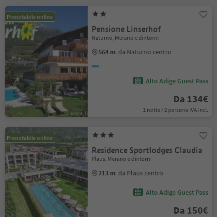
Prenotabile online
Pensione Linserhof
Naturno, Merano e dintorni
564 m
da Naturno centro
Alto Adige Guest Pass
Da 134€
1 notte / 2 persone IVA incl.
Prenotabile online
Residence Sportlodges Claudia
Plaus, Merano e dintorni
213 m
da Plaus centro
Alto Adige Guest Pass
Da 150€