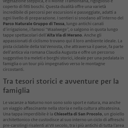
vegetazione steppica, e il Monte Tramontana, rigoglioso e
coperto di fitti boschi. Questa dualità offre una varietà
incredibile di percorsi per escursioni e passeggiate, adatti a
ogni livello di preparazione. I sentieri si snodano all’interno del
Parco Naturale Gruppo di Tessa
, lungo antichi canali
d’irrigazione, i famosi “Waalwege”, o salgono in quota lungo
tappe spettacolari dell’
Alta Via di Merano
. Anche gli
appassionati di ciclismo trovano qui il loro ambiente ideale. La
pista ciclabile della Val Venosta, che attraversa il paese, fa parte
dell'antica via romana Claudia Augusta e offre un percorso
suggestivo tra meleti e borghi storici, ideale per una pedalata in
famiglia o un tour più impegnativo verso le montagne
circostanti.
Tra tesori storici e avventure per la
famiglia
Le vacanze a Naturno non sono solo sport e natura, ma anche
un viaggio affascinante nella storia e nella cultura altoatesina.
Una tappa imperdibile è la
Chiesetta di San Procolo
, un gioiello
architettonico che custodisce al suo interno un ciclo di affreschi
pre-carolingi risalenti al VII secolo, tra i più antichi di tutta l’area