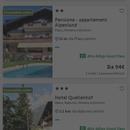
Prenotabile online
Pensione - appartement
Alpenland
Plaus, Merano e dintorni
55 m
da Plaus centro
Alto Adige Guest Pass
Da 94€
1 notte / 2 persone IVA incl.
Prenotabile online
Hotel Quellenhof
Stava, Naturno, Merano e dintorni
3.1 km
da Naturno centro
Alto Adige Guest Pass