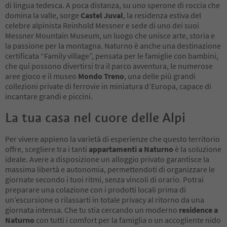
di lingua tedesca. A poca distanza, su uno sperone di roccia che
domina la valle, sorge
Castel Juval
, la residenza estiva del
celebre alpinista Reinhold Messner e sede di uno dei suoi
Messner Mountain Museum, un luogo che unisce arte, storia e
la passione per la montagna. Naturno è anche una destinazione
certificata “Family village”, pensata per le famiglie con bambini,
che qui possono divertirsi tra il parco avventura, le numerose
aree gioco e il museo
Mondo Treno
, una delle più grandi
collezioni private di ferrovie in miniatura d’Europa, capace di
incantare grandi e piccini.
La tua casa nel cuore delle Alpi
Per vivere appieno la varietà di esperienze che questo territorio
offre, scegliere tra i tanti
appartamenti a Naturno
è la soluzione
ideale. Avere a disposizione un alloggio privato garantisce la
massima libertà e autonomia, permettendoti di organizzare le
giornate secondo i tuoi ritmi, senza vincoli di orario. Potrai
preparare una colazione con i prodotti locali prima di
un’escursione o rilassarti in totale privacy al ritorno da una
giornata intensa. Che tu stia cercando un moderno
residence a
Naturno
con tutti i comfort per la famiglia o un accogliente nido