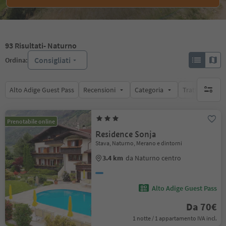
93
Risultati
- Naturno
Consigliati
Ordina:
Alto Adige Guest Pass
Recensioni
Categoria
Trattamento
nessun f
Prenotabile online
Residence Sonja
Stava, Naturno, Merano e dintorni
3.4 km
da Naturno centro
Alto Adige Guest Pass
Da 70€
1 notte / 1 appartamento IVA incl.