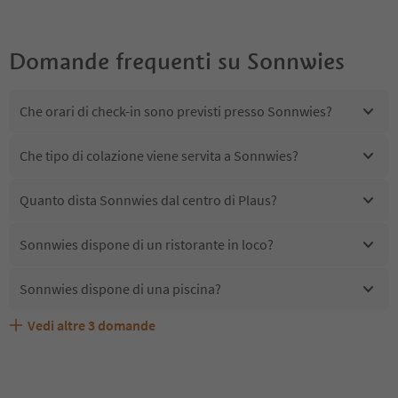
Domande frequenti su
Sonnwies
Che orari di check-in sono previsti presso Sonnwies?
Che tipo di colazione viene servita a Sonnwies?
Quanto dista Sonnwies dal centro di Plaus?
Sonnwies dispone di un ristorante in loco?
Sonnwies dispone di una piscina?
Vedi altre
3
domande
Sonnwies accetta animali domestici?
Quali servizi/attività sono disponibili presso Sonnwies?
Gli ospiti di Sonnwies ricevono l'Alto Adige Guest Pass?