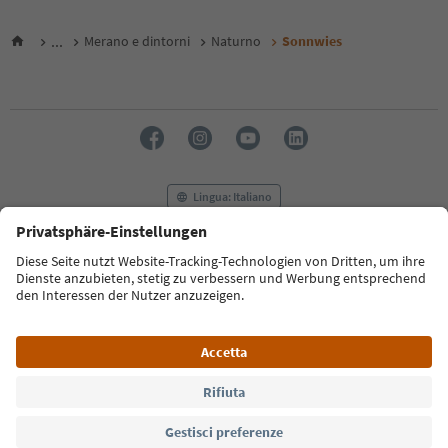
...
Merano e dintorni
Naturno
Sonnwies
Lingua: Italiano
FAQ
Contatti
Press
MICE
Privacy Policy
Termini e condizioni
Crediti
Cookie Policy
Film commission
Chi siamo
Dichiarazione di accessibilità
Alto Adige B2B
© 2026 IDM Südtirol