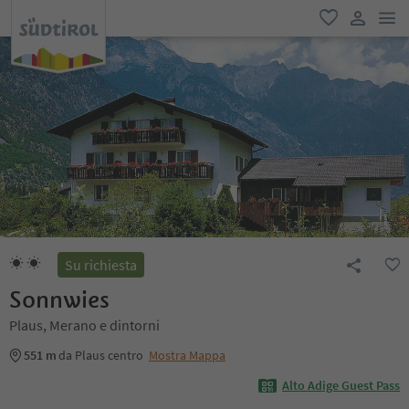
men
favoriti
user lin
Su richiesta
Sonnwies
Plaus, Merano e dintorni
551 m
da Plaus centro
Mostra Mappa
Alto Adige Guest Pass