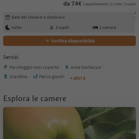
da
74
€
1 appartamento / 1 notte / 2 ospiti
Modifica i dettagli della prenotazione
Date del check-in e check-out
notte
2
ospiti
1
camera
Verifica disponibilità
Servizi
Parcheggio non coperto
Area barbecue
Giardino
Parco giochi
+ altri 4
Esplora le camere