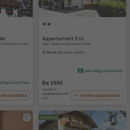
1/16
1/8
ler
Appartement Eric
ne dolomitica 3 Cime
Sesto, Regione dolomitica 3 Cime
o
351 m
da Sesto centro
Alto Adige Guest Pass
Da 160€
 Adige Guest Pass
1 notte / 1
appartamento IVA
a disponibilità
Verifica disponibilità
incl.
Su richiesta