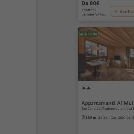
Da 80€
1 notte / 2
Verific
persone IVA incl.
Su richiesta
Appartamenti Al Mul
San Candido, Regione dolomitica 
169 m
da San Candido cen