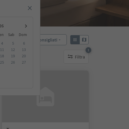
en
Sab
Dom
Consigliati
Ordina:
4
5
6
11
12
13
1
18
19
20
Filtra
1 filtro attivo
25
26
27
Su richiesta