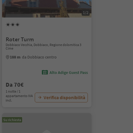
1/2
Roter Turm
Dobbiaco Vecchia, Dobbiaco, Regione dolomitica 3
Cime
188 m
da Dobbiaco centro
Alto Adige Guest Pass
Da 70€
1 notte / 1
appartamento IVA
Verifica disponibilità
incl.
Su richiesta