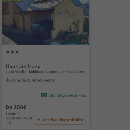
1/9
Haus am Hang
Costa Nosellari, Dobbiaco, Regione dolomitica 3 Cime
335 m
da Dobbiaco centro
Alto Adige Guest Pass
Da 250€
1 notte / 1
appartamento IVA
Verifica disponibilità
incl.