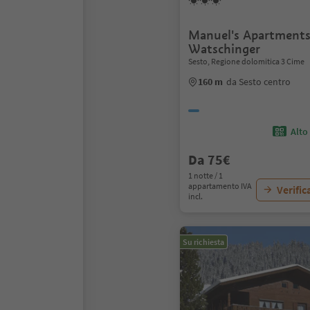
Manuel's Apartment
Watschinger
Sesto, Regione dolomitica 3 Cime
160 m
da Sesto centro
Alto
Da 75€
1 notte / 1
appartamento IVA
Verific
incl.
Su richiesta