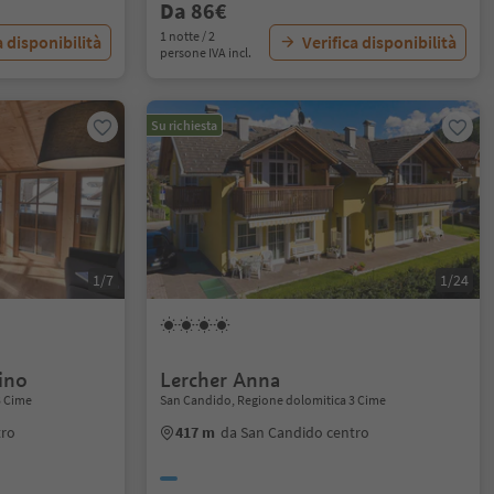
Da 86€
1 notte / 2
a disponibilità
Verifica disponibilità
persone IVA incl.
Su richiesta
1/7
1/24
ino
Lercher Anna
3 Cime
San Candido, Regione dolomitica 3 Cime
tro
417 m
da San Candido centro