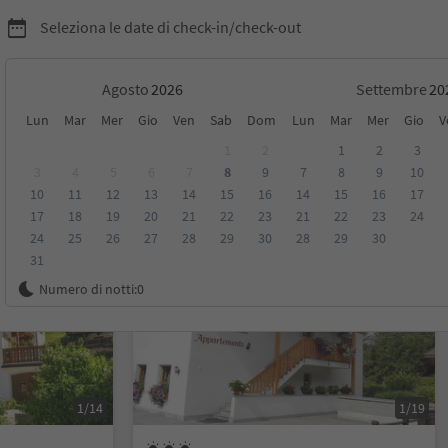
Seleziona le date di check-in/check-out
Agosto
Settembre
Lun
Mar
Mer
Gio
Ven
Sab
Dom
Lun
Mar
Mer
Gio
V
itica 3 Cime
1
2
1
2
3
3
4
5
6
7
8
9
7
8
9
10
10
11
12
13
14
15
16
14
15
16
17
sioni
Categoria
Trattamento
Alloggi sostenibili
17
18
19
20
21
22
23
21
22
23
24
24
25
26
27
28
29
30
28
29
30
31
Su richiesta
Numero di notti:
0
1/14
1/19