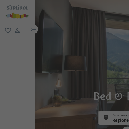
menu link
favoriti
user link
Bed & B
Dove vuoi 