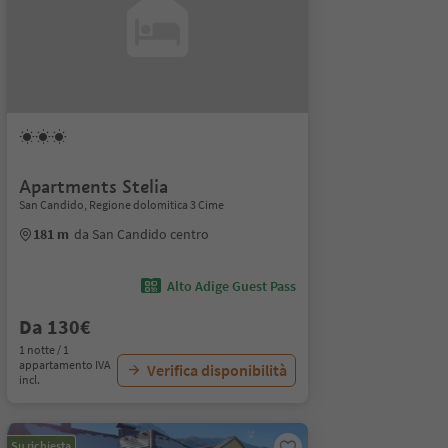
Apartments Stelia
San Candido, Regione dolomitica 3 Cime
181 m
da San Candido centro
Alto Adige Guest Pass
Da 130€
1 notte / 1
appartamento IVA
Verifica disponibilità
incl.
Su richiesta