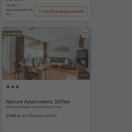
1 notte / 1
appartamento IVA
Verifica disponibilità
incl.
Su richiesta
1/19
Nature Apartments Stifter
Villabassa, Regione dolomitica 3 Cime
246 m
da Villabassa centro