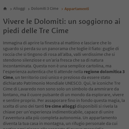
Alloggi
Dolomiti 3 Cime
Appartamenti
Vivere le Dolomiti: un soggiorno ai
piedi delle Tre Cime
Immagina di aprire la finestra al mattino e lasciare che lo
sguardo si perda su un panorama che toglie il fiato: guglie di
roccia che si tingono di rosa all’alba, valli verdissime che si
stendono silenziose e un’aria fresca che sa di natura
incontaminata. Questa non è una semplice cartolina, ma
l'esperienza autentica che ti attende nella
regione dolomitica 3
Cime
, un territorio così unico e prezioso da essere stato
dichiarato Patrimonio Mondiale UNESCO. Qui, le iconiche Tre
Cime di Lavaredo non sono solo un simbolo da ammirare da
lontano, ma il cuore pulsante di un mondo da esplorare, vivere
e sentire proprio. Per assaporare fino in fondo questa magia, la
scelta di uno dei tanti
tre cime alloggi
disponibili si rivela la
chiave per un'esperienza indimenticabile, capace di unire
l'avventura alla più completa autonomia. Un appartamento
diventa la tua casa in montagna, un rifugio personale da cui
partire ogni giorno alla scoperta di nuove meraviglie.