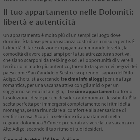
Il tuo appartamento nelle Dolomiti:
libertà e autenticità
Un appartamento è molto più di un semplice luogo dove
dormire: è la base per una vacanza costruita su misura per te. È
la libertà di fare colazione in pigiama ammirando le vette, la
comodità di avere spazi ampi per la tua attrezzatura sportiva,
che siano scarponi da trekking o sci, e l'opportunità di vivere il
territorio in modo più autentico, facendo la spesa nei negozi dei
paesi come San Candido o Sesto e scoprendo i sapori dell'Alto
Adige. Che tu stia cercando
tre cime info alloggi
per una fuga
romantica, per una vacanza attiva con gli amici o per un
soggiorno sereno in famiglia, i
tre cime appartamenti
offrono
la soluzione ideale per chi desidera autonomia e flessibilità. È la
scelta perfetta per immergersi completamente nei ritmi della
montagna, senza rinunciare al comfort e alla sensazione di
sentirsi a casa. Scopri la selezione di appartamenti nella
regione dolomitica 3 Cime e preparati a vivere la tua vacanza in
Alto Adige, secondo il tuo ritmo e i tuoi desideri.
Scopri tutto l'Alto Adige