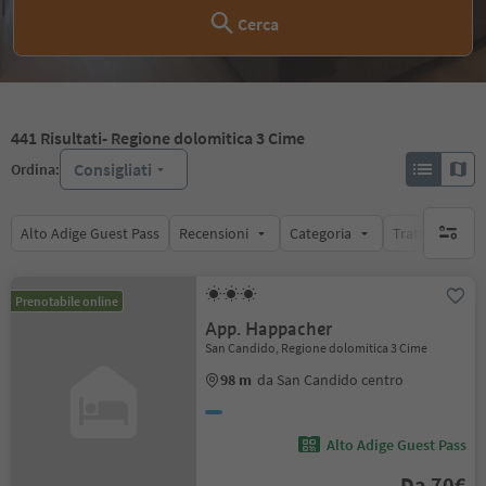
Cerca
441
Risultati
- Regione dolomitica 3 Cime
Consigliati
Ordina:
Alto Adige Guest Pass
Recensioni
Categoria
Trattamento
nessun f
Prenotabile online
App. Happacher
San Candido, Regione dolomitica 3 Cime
98 m
da San Candido centro
Alto Adige Guest Pass
Da 70€