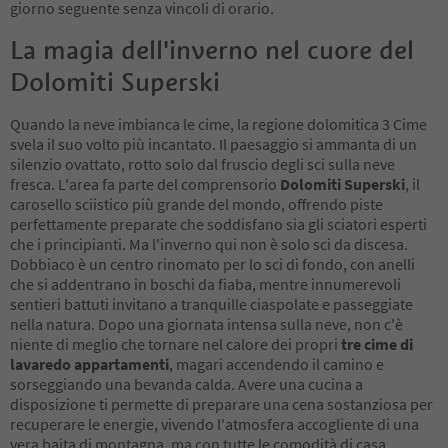
giorno seguente senza vincoli di orario.
La magia dell'inverno nel cuore del
Dolomiti Superski
Quando la neve imbianca le cime, la regione dolomitica 3 Cime
svela il suo volto più incantato. Il paesaggio si ammanta di un
silenzio ovattato, rotto solo dal fruscio degli sci sulla neve
fresca. L'area fa parte del comprensorio
Dolomiti Superski
, il
carosello sciistico più grande del mondo, offrendo piste
perfettamente preparate che soddisfano sia gli sciatori esperti
che i principianti. Ma l'inverno qui non è solo sci da discesa.
Dobbiaco è un centro rinomato per lo sci di fondo, con anelli
che si addentrano in boschi da fiaba, mentre innumerevoli
sentieri battuti invitano a tranquille ciaspolate e passeggiate
nella natura. Dopo una giornata intensa sulla neve, non c'è
niente di meglio che tornare nel calore dei propri
tre cime di
lavaredo appartamenti
, magari accendendo il camino e
sorseggiando una bevanda calda. Avere una cucina a
disposizione ti permette di preparare una cena sostanziosa per
recuperare le energie, vivendo l'atmosfera accogliente di una
vera baita di montagna, ma con tutte le comodità di casa.