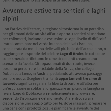
Avventure estive tra sentieri e laghi
alpini
Con l'arrivo dell'estate, la regione si trasforma in un paradiso
per gli amanti delle attività all'aria aperta. I sentieri si snodano
per chilometri, invitando a escursioni di ogni livello di difficoltà.
Potrai camminare nel verde intenso della Val Fiscalina,
considerata da molti una delle valli più belle dell'arco alpino, o
raggiungere le sponde del celebre
Lago di Braies
, le cui acque
color smeraldo riflettono le cime circostanti creando uno
scenario da favola. Gli appassionati di due ruote, invece,
possono percorrere la ciclabile della Drava, che collega
Dobbiaco a Lienz, in Austria, pedalando attraverso paesaggi
sempre nuovi. Scegliere tra i tanti
appartamenti tre cime di
lavaredo
significa regalarsi la libertà di partire all'alba per
un'escursione in solitaria, organizzare un picnic in famiglia in
riva al Lago di Dobbiaco o semplicemente improvvisare,
seguendo l'ispirazione del momento. Al rientro, avrai a
disposizione uno spazio tutto per te, dove rilassarti, preparare
una cena con i prodotti locali e pianificare le avventure del