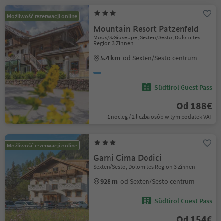
Możliwość rezerwacji online
Mountain Resort Patzenfeld
Moos/S.Giuseppe, Sexten/Sesto, Dolomites
Region 3 Zinnen
5.4 km
od Sexten/Sesto centrum
Südtirol Guest Pass
Od 188€
1 nocleg / 2 liczba osób w tym podatek VAT
Możliwość rezerwacji online
Garni Cima Dodici
Sexten/Sesto, Dolomites Region 3 Zinnen
928 m
od Sexten/Sesto centrum
Südtirol Guest Pass
Od 154€