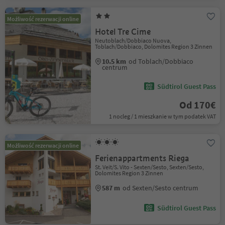
Możliwość rezerwacji online
Hotel Tre Cime
Neutoblach/Dobbiaco Nuova,
Toblach/Dobbiaco, Dolomites Region 3 Zinnen
10.5 km
od Toblach/Dobbiaco
centrum
Südtirol Guest Pass
Od 170€
1 nocleg / 1 mieszkanie w tym podatek VAT
Możliwość rezerwacji online
Ferienappartments Riega
St. Veit/S. Vito - Sexten/Sesto, Sexten/Sesto,
Dolomites Region 3 Zinnen
587 m
od Sexten/Sesto centrum
Südtirol Guest Pass