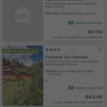
Moos/S.Giuseppe, Sexten/Sesto, Dolomites
Region 3 Zinnen
1.7 km
od Sexten/Sesto centrum
Südtirol Guest Pass
Od 75€
1 nocleg / 1 mieszkanie w tym podatek VAT
Możliwość rezerwacji online
Parkhotel Sole Paradiso
Innichen/S. Candido, Innichen/San Candido,
Dolomites Region 3 Zinnen
679 m
od Innichen/San Candido
centrum
Südtirol Guest Pass
Od 216€
1 nocleg / 2 liczba osób w tym podatek VAT