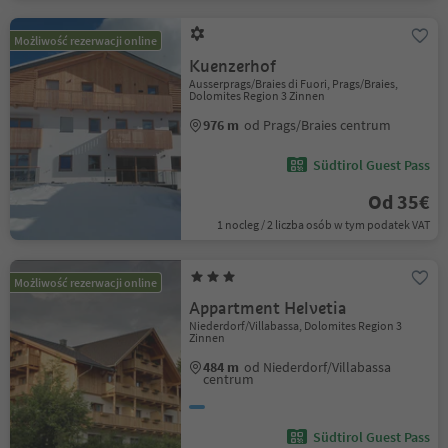
Możliwość rezerwacji online
Kuenzerhof
Ausserprags/Braies di Fuori, Prags/Braies,
Dolomites Region 3 Zinnen
976 m
od Prags/Braies centrum
Südtirol Guest Pass
Od 35€
1 nocleg / 2 liczba osób w tym podatek VAT
Możliwość rezerwacji online
Appartment Helvetia
Niederdorf/Villabassa, Dolomites Region 3
Zinnen
484 m
od Niederdorf/Villabassa
centrum
Südtirol Guest Pass