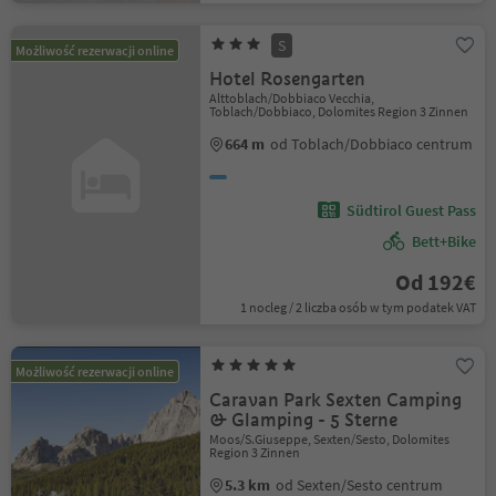
S
Możliwość rezerwacji online
Hotel Rosengarten
Alttoblach/Dobbiaco Vecchia,
Toblach/Dobbiaco, Dolomites Region 3 Zinnen
664 m
od Toblach/Dobbiaco centrum
Südtirol Guest Pass
Bett+Bike
Od 192€
1 nocleg / 2 liczba osób w tym podatek VAT
Możliwość rezerwacji online
Caravan Park Sexten Camping
& Glamping - 5 Sterne
Moos/S.Giuseppe, Sexten/Sesto, Dolomites
Region 3 Zinnen
5.3 km
od Sexten/Sesto centrum