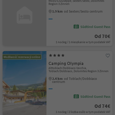
Moos/S.Giuseppe, Sexten/Sesto, Dolomites
Region 3 Zinnen
1.9 km
od Sexten/Sesto centrum
Südtirol Guest Pass
Od 70€
1 nocleg / 1 mieszkanie w tym podatek VAT
Możliwość rezerwacji online
Camping Olympia
Alttoblach/Dobbiaco Vecchia,
Toblach/Dobbiaco, Dolomites Region 3 Zinnen
2.4 km
od Toblach/Dobbiaco
centrum
Südtirol Guest Pass
Od 74€
1 nocleg / 2 liczba osób w tym podatek VAT