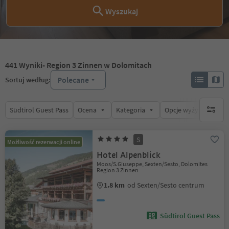
Wyszukaj
441
Wyniki
- Region 3 Zinnen w Dolomitach
Polecane
Sortuj według:
Südtirol Guest Pass
Ocena
Kategoria
Opcje wyżywienia
brak ak
S
Możliwość rezerwacji online
Hotel Alpenblick
Moos/S.Giuseppe, Sexten/Sesto, Dolomites
Region 3 Zinnen
1.8 km
od Sexten/Sesto centrum
Südtirol Guest Pass