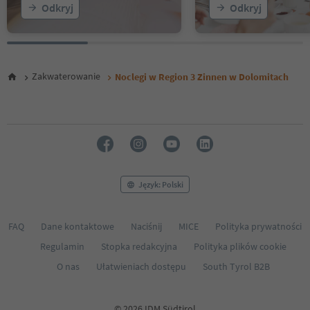
Odkryj
Odkryj
Zakwaterowanie
Noclegi w Region 3 Zinnen w Dolomitach
Język: Polski
FAQ
Dane kontaktowe
Naciśnij
MICE
Polityka prywatności
Regulamin
Stopka redakcyjna
Polityka plików cookie
O nas
Ułatwieniach dostępu
South Tyrol B2B
© 2026 IDM Südtirol