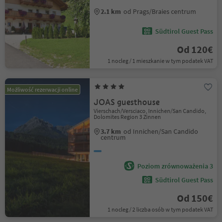
2.1 km
od Prags/Braies centrum
Südtirol Guest Pass
Od 120€
1 nocleg / 1 mieszkanie w tym podatek VAT
Możliwość rezerwacji online
JOAS guesthouse
Vierschach/Versciaco, Innichen/San Candido,
Dolomites Region 3 Zinnen
3.7 km
od Innichen/San Candido
centrum
Poziom zrównoważenia 3
Südtirol Guest Pass
Od 150€
1 nocleg / 2 liczba osób w tym podatek VAT