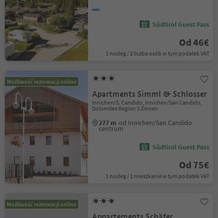
Südtirol Guest Pass
Od 46€
1 nocleg / 2 liczba osób w tym podatek VAT
Możliwość rezerwacji online
Apartments Simml & Schlosser
Innichen/S. Candido, Innichen/San Candido,
Dolomites Region 3 Zinnen
277 m
od Innichen/San Candido
centrum
Südtirol Guest Pass
Od 75€
1 nocleg / 1 mieszkanie w tym podatek VAT
Możliwość rezerwacji online
Appartements Schäfer