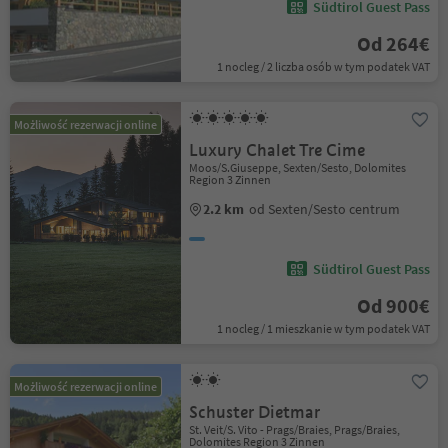
Südtirol Guest Pass
Od 264€
1 nocleg / 2 liczba osób w tym podatek VAT
Możliwość rezerwacji online
Luxury Chalet Tre Cime
Moos/S.Giuseppe, Sexten/Sesto, Dolomites
Region 3 Zinnen
2.2 km
od Sexten/Sesto centrum
Südtirol Guest Pass
Od 900€
1 nocleg / 1 mieszkanie w tym podatek VAT
Możliwość rezerwacji online
Schuster Dietmar
St. Veit/S. Vito - Prags/Braies, Prags/Braies,
Dolomites Region 3 Zinnen