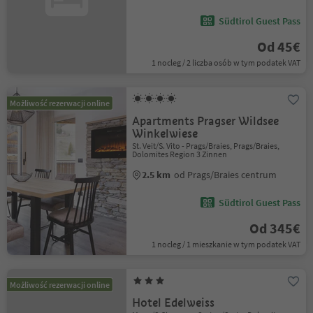
Südtirol Guest Pass
Od 45€
1 nocleg / 2 liczba osób w tym podatek VAT
Możliwość rezerwacji online
Apartments Pragser Wildsee
Winkelwiese
St. Veit/S. Vito - Prags/Braies, Prags/Braies,
Dolomites Region 3 Zinnen
2.5 km
od Prags/Braies centrum
Südtirol Guest Pass
Od 345€
1 nocleg / 1 mieszkanie w tym podatek VAT
Możliwość rezerwacji online
Hotel Edelweiss