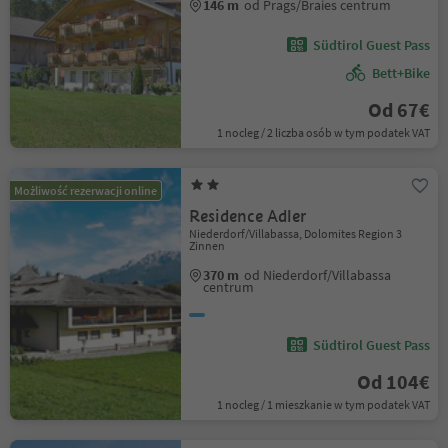
146 m
od Prags/Braies centrum
Südtirol Guest Pass
Bett+Bike
Od 67€
1 nocleg / 2 liczba osób w tym podatek VAT
Możliwość rezerwacji online
Residence Adler
Niederdorf/Villabassa, Dolomites Region 3
Zinnen
370 m
od Niederdorf/Villabassa
centrum
Südtirol Guest Pass
Od 104€
1 nocleg / 1 mieszkanie w tym podatek VAT