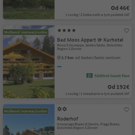
Od 46€
1 nocleg / 2 liczba osób w tym podatek VAT
Możliwość rezerwacji online
Bad Moos Appart & Kurhotel
Moos/S.Giuseppe, Sexten/Sesto, Dolomites
Region 3 Zinnen
2.7 km
od Sexten/Sesto centrum
Südtirol Guest Pass
Od 192€
1 nocleg / 1 mieszkanie w tym podatek VAT
Możliwość rezerwacji online
Roderhof
Innerprags/Braies di Dentro, Prags/Braies,
Dolomites Region 3 Zinnen