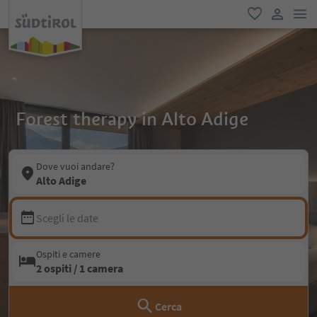
men
favoriti
user lin
Forest therapy in Alto Adige
Dove vuoi andare?
Alto Adige
Scegli le date
Ospiti e camere
2 ospiti / 1 camera
Cerca