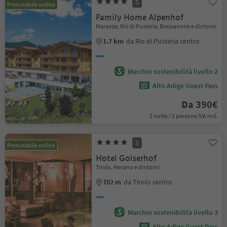
S
Prenotabile online
Family Home Alpenhof
Maranza, Rio di Pusteria, Bressanone e dintorni
1.7 km
da Rio di Pusteria centro
Marchio sostenibilità livello 2
Alto Adige Guest Pass
Da 390€
1 notte / 2 persone IVA incl.
S
Prenotabile online
Hotel Golserhof
Tirolo, Merano e dintorni
702 m
da Tirolo centro
Marchio sostenibilità livello 3
Alto Adige Guest Pass