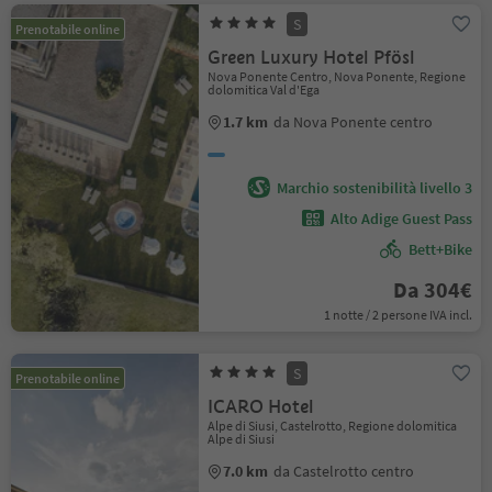
S
Prenotabile online
Green Luxury Hotel Pfösl
Nova Ponente Centro, Nova Ponente, Regione
dolomitica Val d'Ega
1.7 km
da Nova Ponente centro
Marchio sostenibilità livello 3
Alto Adige Guest Pass
Bett+Bike
Da 304€
1 notte / 2 persone IVA incl.
S
Prenotabile online
ICARO Hotel
Alpe di Siusi, Castelrotto, Regione dolomitica
Alpe di Siusi
7.0 km
da Castelrotto centro