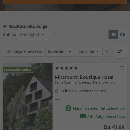
44
Risultati
- Alto Adige
Consigliati
Ordina:
Alto Adige Guest Pass
Recensioni
Categoria
Trattamento
nessun f
Prenotabile online
Miramonti Boutique Hotel
Santa Caterina, Avelengo, Merano e dintorni
1.3 km
da Avelengo centro
Marchio sostenibilità livello 3
Alto Adige Guest Pass
Da 416€