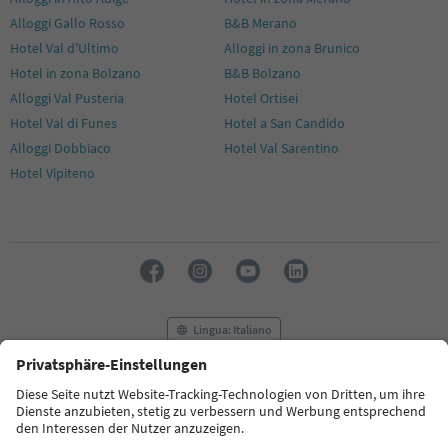
Alloggi Gallo Rosso
B&B Merano
Hotel Val d'Ultimo
Alloggi in zona Brunico
Hotel in zona Bolzano
B&B Bolzano
Alloggi Val Pusteria
Hotel Ortisei
Hotel Val di Funes
Hotel a San Candido
Alloggi Dobbiaco
Hotel Val Sarentino
Hotel Vipiteno
Lingua: Italiano
FAQ
Contatti
Press
MICE
Privacy Policy
Termini e condizioni
Crediti
Cookie Policy