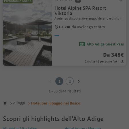
Prenotabile online
Hotel Alpine SPA Resort
Viktoria
Avelengo di sopra, Avelengo, Merano e dintorni
1.1 km
da Avelengo centro
Alto Adige Guest Pass
Da 348€
1 notte / 2 persone IVA incl.
1
2
1
2
1 - 30 di 44 risultati
Alloggi
Hotel per il bagno nel Bosco
Scopri gli highlights dell'Alto Adige
Alloggi in Alto Adige
Hotel in zona Merano