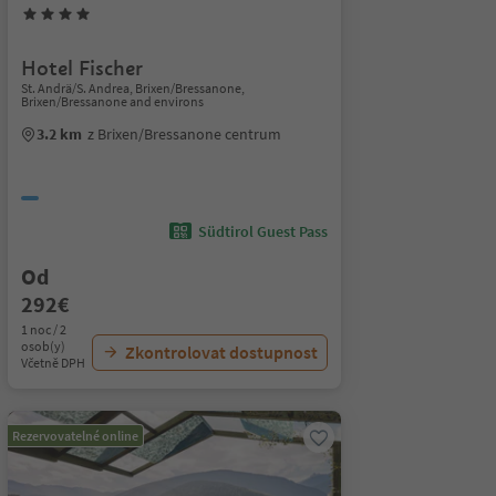
Hotel Fischer
St. Andrä/S. Andrea, Brixen/Bressanone,
Brixen/Bressanone and environs
3.2 km
z Brixen/Bressanone centrum
Südtirol Guest Pass
Od
292€
1 noc / 2
osob(y)
Zkontrolovat dostupnost
Včetně DPH
Rezervovatelné online