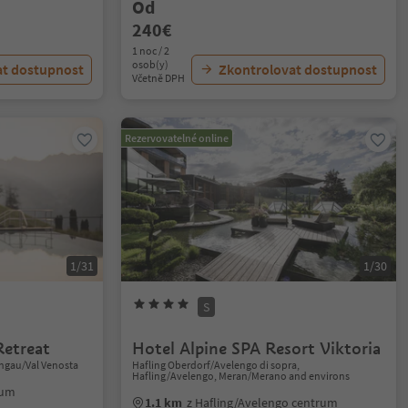
Od
240€
1 noc / 2
osob(y)
at dostupnost
Zkontrolovat dostupnost
Včetně DPH
Rezervovatelné online
1/31
1/30
S
etreat
Hotel Alpine SPA Resort Viktoria
schgau/Val Venosta
Hafling Oberdorf/Avelengo di sopra,
Hafling/Avelengo, Meran/Merano and environs
rum
1.1 km
z Hafling/Avelengo centrum