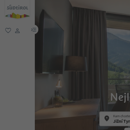
odkaz na menu
oblíbené
uživatelský odkaz
Nejl
Kam chcete 