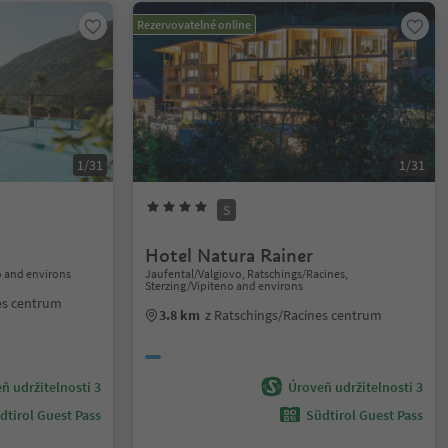
Rezervovatelné online
1/31
1/31
S
Hotel Natura Rainer
o and environs
Jaufental/Valgiovo, Ratschings/Racines,
Sterzing/Vipiteno and environs
nes centrum
3.8 km
z Ratschings/Racines centrum
ň udržitelnosti 3
Úroveň udržitelnosti 3
dtirol Guest Pass
Südtirol Guest Pass