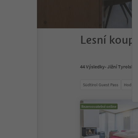
Lesní koupá
44
Výsledky
- Jižní Tyrolsko
Südtirol Guest Pass
Hodnoc
Rezervovatelné online