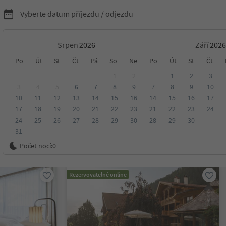
Vyberte datum příjezdu / odjezdu
Srpen
Září
ní v Jižním Tyrolsku
Po
Út
St
Čt
Pá
So
Ne
Po
Út
St
Čt
1
2
1
2
3
3
4
5
6
7
8
9
7
8
9
10
10
11
12
13
14
15
16
14
15
16
17
17
18
19
20
21
22
23
21
22
23
24
24
25
26
27
28
29
30
28
29
30
31
ení
Kategorie
Zpracovává
Udržitelné ubytování
Počet nocí:
0
Rezervovatelné online