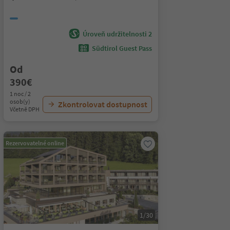
Úroveň udržitelnosti 2
Südtirol Guest Pass
Od
390€
1 noc / 2
osob(y)
Zkontrolovat dostupnost
Včetně DPH
Rezervovatelné online
1/30