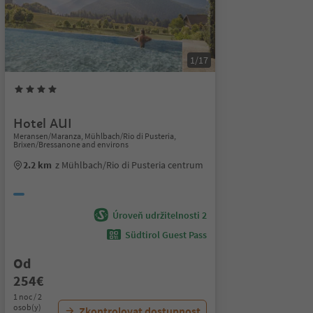
1/17
Hotel AUI
Meransen/Maranza, Mühlbach/Rio di Pusteria,
Brixen/Bressanone and environs
2.2 km
z Mühlbach/Rio di Pusteria centrum
Úroveň udržitelnosti 2
Südtirol Guest Pass
Od
254€
1 noc / 2
osob(y)
Zkontrolovat dostupnost