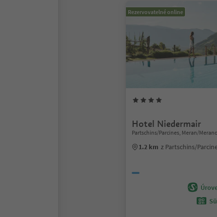
Rezervovatelné online
Hotel Niedermair
Partschins/Parcines, Meran/Meran
1.2 km
z Partschins/Parci
Úrove
Sü