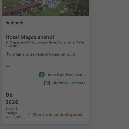
1/14
Hotel Magdalenahof
St. Magdalena/S. Maddalena - Gsies/Casies, Gsies/Valle
di Casies,
3.9 km
z Gsies/Valle di Casies centrum
Úroveň udržitelnosti 2
Südtirol Guest Pass
Od
262€
1 noc / 2
osob(y)
Zkontrolovat dostupnost
Včetně DPH