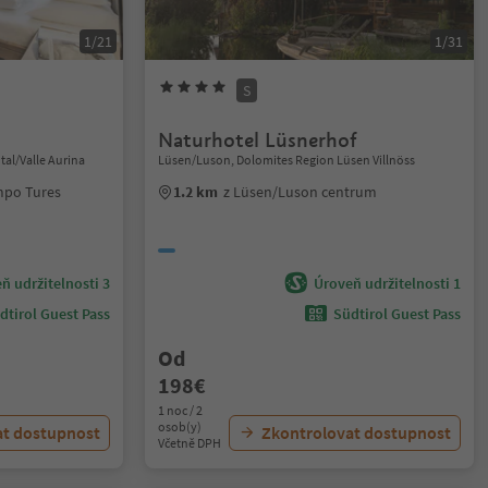
1/21
1/31
S
Naturhotel Lüsnerhof
tal/Valle Aurina
Lüsen/Luson, Dolomites Region Lüsen Villnöss
mpo Tures
1.2 km
z Lüsen/Luson centrum
ň udržitelnosti 3
Úroveň udržitelnosti 1
dtirol Guest Pass
Südtirol Guest Pass
Od
198€
1 noc / 2
osob(y)
at dostupnost
Zkontrolovat dostupnost
Včetně DPH