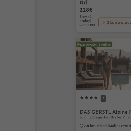
Od
228€
1 noc / 2
osob(y)
Zkontrolov
Včetně DPH
Rezervovatelné online
S
DAS GERSTL Alpine R
Schlinig/Slingia, Mals/Malles, Vin
2.8 km
z Mals/Malles cent