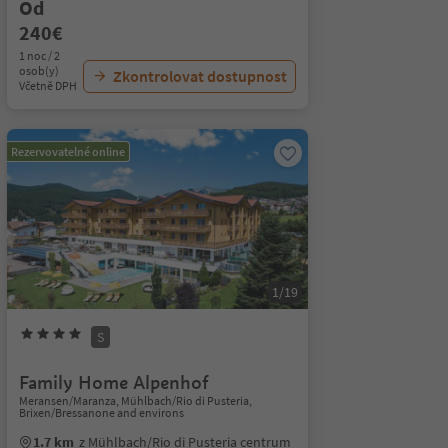
Od
240€
1 noc / 2
osob(y)
Zkontrolovat dostupnost
Včetně DPH
Rezervovatelné online
1/19
S
Family Home Alpenhof
Meransen/Maranza, Mühlbach/Rio di Pusteria,
Brixen/Bressanone and environs
1.7 km
z Mühlbach/Rio di Pusteria centrum