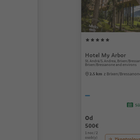
Hotel My Arbor
St. Andrä/S. Andrea, Brixen/Bress
Brixen/Bressanone and environs
2.5 km
z Brixen/Bressano
Sü
Od
500€
1 noc / 2
osob(y)
Zkontrolov