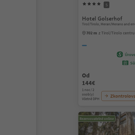
S
Hotel Golserhof
Tirol/Tirolo, Meran/Merano and en
702 m
z Tirol/Tirolo centr
Úrove
Sü
Od
144€
1 noc / 2
osob(y)
Zkontrolov
Včetně DPH
Rezervovatelné online