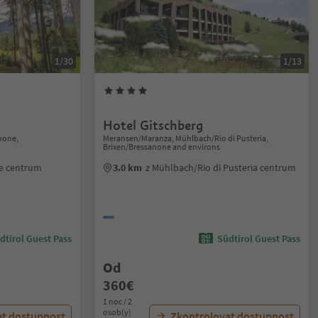
1/30
1/13
Hotel Gitschberg
anone,
Meransen/Maranza, Mühlbach/Rio di Pusteria,
Brixen/Bressanone and environs
ne centrum
3.0 km
z Mühlbach/Rio di Pusteria centrum
dtirol Guest Pass
Südtirol Guest Pass
Od
360€
1 noc / 2
osob(y)
at dostupnost
Zkontrolovat dostupnost