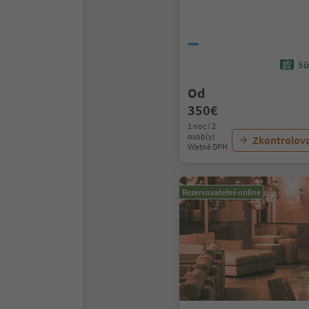
Sü
Od
350€
1 noc / 2
osob(y)
Zkontrolov
Včetně DPH
Rezervovatelné online