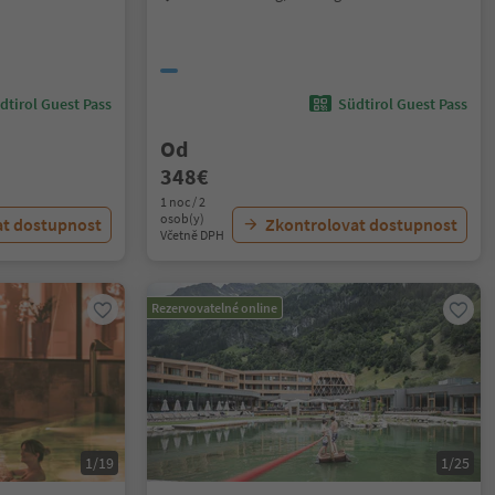
dtirol Guest Pass
Südtirol Guest Pass
Od
348€
1 noc / 2
osob(y)
at dostupnost
Zkontrolovat dostupnost
Včetně DPH
Rezervovatelné online
1/19
1/25