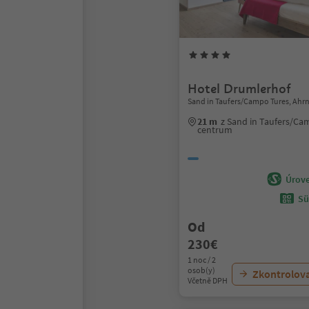
Hotel Drumlerhof
Sand in Taufers/Campo Tures, Ahrn
21 m
z Sand in Taufers/Ca
centrum
Úrove
Sü
Od
230€
1 noc / 2
osob(y)
Zkontrolov
Včetně DPH