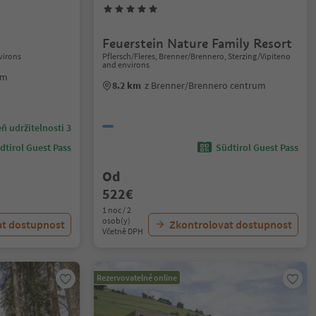
Feuerstein Nature Family Resort
virons
Pflersch/Fleres, Brenner/Brennero, Sterzing/Vipiteno
and environs
um
8.2 km
z Brenner/Brennero centrum
ň udržitelnosti 3
dtirol Guest Pass
Südtirol Guest Pass
Od
522€
1 noc / 2
osob(y)
at dostupnost
Zkontrolovat dostupnost
Včetně DPH
Rezervovatelné online