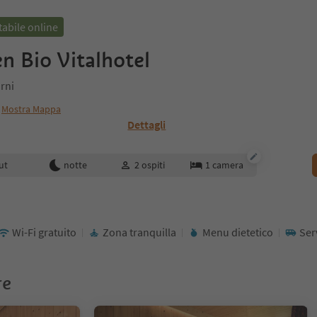
abile online
en Bio Vitalhotel
rni
Mostra Mappa
Dettagli
enotazione
ut
notte
2
ospiti
1
camera
Wi-Fi gratuito
Zona tranquilla
Menu dietetico
Ser
re