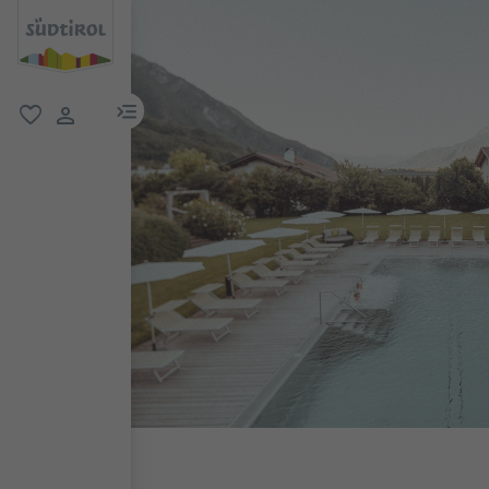
menu link
favoriti
user link