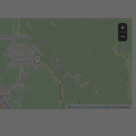
+
−
Leaflet
|
©
OpenStreetMap
Contributors