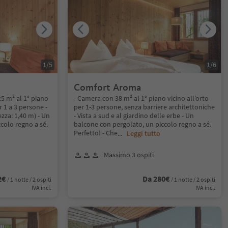
1
/
5
1
/
6
Comfort Aroma
5 m² al 1° piano
- Camera con 38 m² al 1° piano vicino all’orto
r 1 a 3 persone -
per 1-3 persone, senza barriere architettoniche
ezza: 1,40 m) - Un
- Vista a sud e al giardino delle erbe - Un
colo regno a sé.
balcone con pergolato, un piccolo regno a sé.
Perfetto! - Che
...
Leggi tutto
Massimo 3 ospiti
2€
Da 280€
/ 1 notte / 2 ospiti
/ 1 notte / 2 ospiti
IVA incl.
IVA incl.