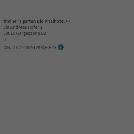
theiner's garten Bio Vitalhotel
Via Andreas Hofer 1
39010 Gargazzone BZ
IT
CIN: IT021035A1V96QCAZX