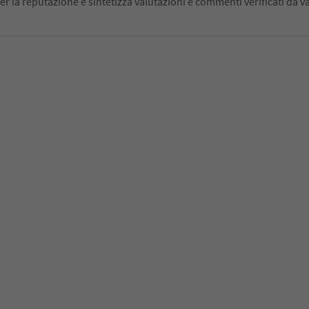
er la reputazione e sintetizza valutazioni e commenti verificati da va