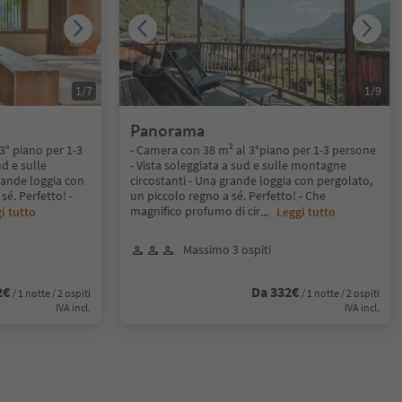
1
/
7
1
/
9
Panorama
 3° piano per 1-3
- Camera con 38 m² al 3°piano per 1-3 persone
ud e sulle
- Vista soleggiata a sud e sulle montagne
rande loggia con
circostanti - Una grande loggia con pergolato,
sé. Perfetto! -
un piccolo regno a sé. Perfetto! - Che
magnifico profumo di cir
i tutto
...
Leggi tutto
Massimo 3 ospiti
2€
Da 332€
/ 1 notte / 2 ospiti
/ 1 notte / 2 ospiti
IVA incl.
IVA incl.