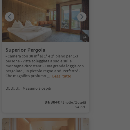
1
/
4
Superior Pergola
- Camera con 38 m² al 1° e 2° piano per 1-3
persone - Vista soleggiata a sud e sulle
montagne circostanti - Una grande loggia con
pergolato, un piccolo regno a sé. Perfetto! -
Che magnifico profumo
...
Leggi tutto
Massimo 3 ospiti
Da 304€
/ 1 notte / 2 ospiti
IVA incl.