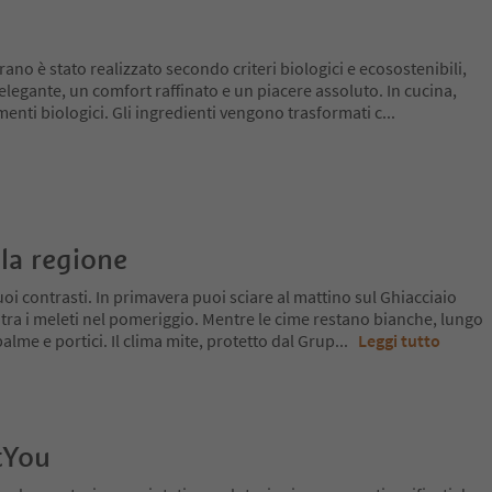
ano è stato realizzato secondo criteri biologici e ecosostenibili,
elegante, un comfort raffinato e un piacere assoluto. In cucina,
enti biologici. Gli ingredienti vengono trasformati c
...
la regione
oi contrasti. In primavera puoi sciare al mattino sul Ghiacciaio
 tra i meleti nel pomeriggio. Mentre le cime restano bianche, lungo
a palme e portici. Il clima mite, protetto dal Grup
...
Leggi tutto
tYou