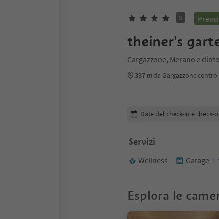
S
Prenot
theiner's gart
Gargazzone, Merano e dinto
337 m
da Gargazzone centro
Modifica i dettagli della pr
Date del check-in e check-o
Servizi
Wellness
Garage
Esplora le came