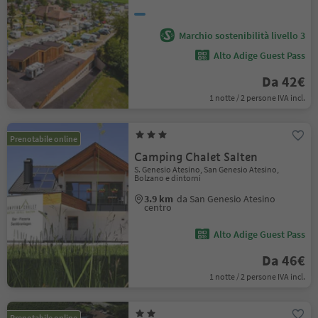
Marchio sostenibilità livello 3
Alto Adige Guest Pass
Da 42€
1 notte / 2 persone IVA incl.
Prenotabile online
Camping Chalet Salten
S. Genesio Atesino, San Genesio Atesino,
Bolzano e dintorni
3.9 km
da San Genesio Atesino
centro
Alto Adige Guest Pass
Da 46€
1 notte / 2 persone IVA incl.
Prenotabile online