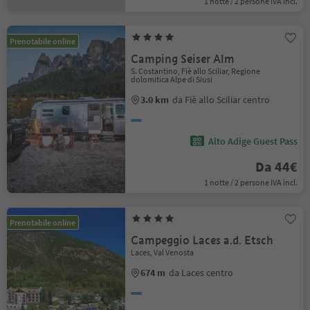
1 notte / 2 persone IVA incl.
Prenotabile online
Camping Seiser Alm
S. Costantino, Fiè allo Sciliar, Regione
dolomitica Alpe di Siusi
3.0 km
da Fiè allo Sciliar centro
Alto Adige Guest Pass
Da 44€
1 notte / 2 persone IVA incl.
Prenotabile online
Campeggio Laces a.d. Etsch
Laces, Val Venosta
674 m
da Laces centro