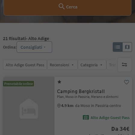
Cerca
21
Risultati
- Alto Adige
Consigliati
Ordina:
Alto Adige Guest Pass
Recensioni
Categoria
Trattamento
nessun f
Prenotabile online
Camping Bergkristall
Plan, Moso in Passiria, Merano e dintorni
4.9 km
da Moso in Passiria centro
Alto Adige Guest Pass
Da 34€