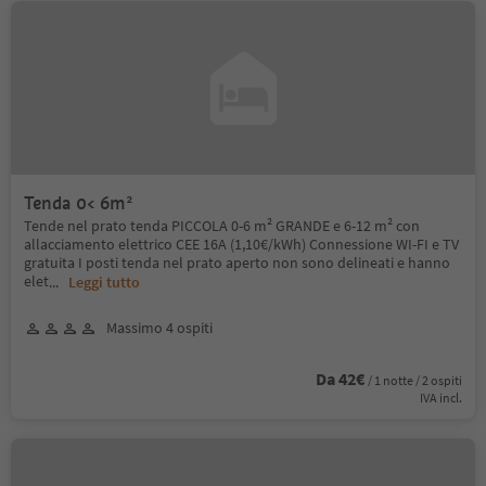
Tenda 0< 6m²
Tende nel prato tenda PICCOLA 0-6 m² GRANDE e 6-12 m² con
allacciamento elettrico CEE 16A (1,10€/kWh) Connessione WI-FI e TV
gratuita I posti tenda nel prato aperto non sono delineati e hanno
elet
...
Leggi tutto
Massimo 4 ospiti
Da 42€
/ 1 notte / 2 ospiti
IVA incl.