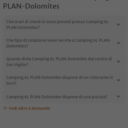
PLAN-Dolomites
Che orari di check-in sono previsti presso Camping AL
PLAN-Dolomites?
Che tipo di colazione viene servita a Camping AL PLAN-
Dolomites?
Quanto dista Camping AL PLAN-Dolomites dal centro di
San Vigilio?
Camping AL PLAN-Dolomites dispone di un ristorante in
loco?
Camping AL PLAN-Dolomites dispone di una piscina?
Vedi altre
3
domande
Quali servizi/attività sono disponibili presso Camping AL
Gli ospiti di Camping AL PLAN-Dolomites ricevono l'Alto
Camping AL PLAN-Dolomites accetta animali domestici?
PLAN-Dolomites?
Adige Guest Pass?