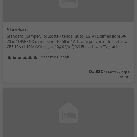
Standard
Standard (Camper/ Roulotte / tenda+auto) ESTATE dimensioni 60-
70 m² INVERNO dimensioni 40-50 m² Attacchi per corrente elettrica
CEE 16A (1,10€/kWh)e gas (10,20€/m³) WI-FI e attacco TV gratis
Massimo 6 ospiti
Da 52€
/ 1 notte / 2 ospiti
IVA incl.