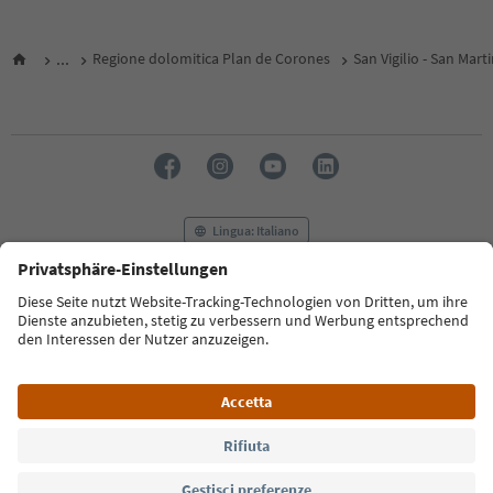
...
Regione dolomitica Plan de Corones
San Vigilio - San Mart
Lingua: Italiano
FAQ
Contatti
Press
MICE
Privacy Policy
Termini e condizioni
Crediti
Cookie Policy
Film commission
Chi siamo
Dichiarazione di accessibilità
Alto Adige B2B
© 2026 IDM Südtirol