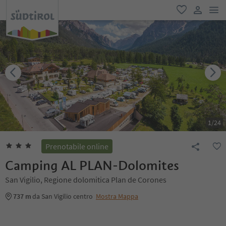
men
favoriti
user lin
1
/
24
Prenotabile online
Camping AL PLAN-Dolomites
San Vigilio, Regione dolomitica Plan de Corones
737 m
da San Vigilio centro
Mostra Mappa