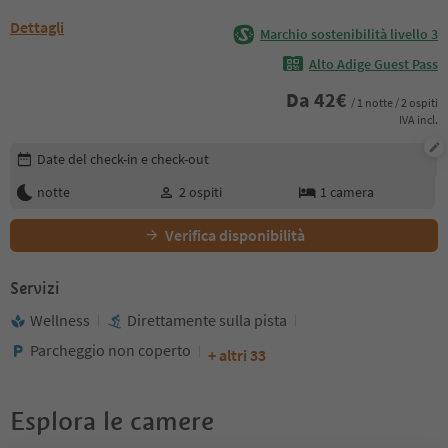
Dettagli
Marchio sostenibilità livello 3
Alto Adige Guest Pass
Da
42
€
/ 1 notte / 2 ospiti
IVA incl.
Modifica i dettagli della prenotazione
Date del check-in e check-out
notte
2
ospiti
1
camera
Verifica disponibilità
Servizi
Wellness
Direttamente sulla pista
Parcheggio non coperto
+ altri 33
Esplora le camere