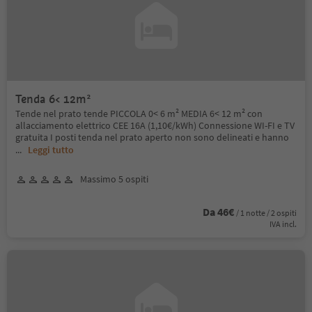
Tenda 6< 12m²
Tende nel prato tende PICCOLA 0< 6 m² MEDIA 6< 12 m² con
allacciamento elettrico CEE 16A (1,10€/kWh) Connessione WI-FI e TV
gratuita I posti tenda nel prato aperto non sono delineati e hanno
...
Leggi tutto
Massimo 5 ospiti
Da 46€
/ 1 notte / 2 ospiti
IVA incl.