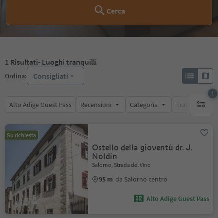
Cerca
1
Risultati
- Luoghi tranquilli
Consigliati
Ordina:
1
Alto Adige Guest Pass
Recensioni
Categoria
Trattamento
1 filtro 
Su richiesta
Ostello della gioventù dr. J.
Noldin
Salorno, Strada del Vino
95 m
da Salorno centro
Alto Adige Guest Pass