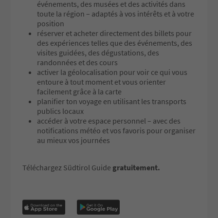
Trail
Church-goers on the vi
événements, des musées et des activités dans
Along the charming arcades of Via
squares of Sarnthein, 
toute la région – adaptés à vos intérêts et à votre
dei Portici, you can meet the
Durnholz meet together
position
producers and taste wines from
Sunday Mass and ‘hoan
réserver et acheter directement des billets pour
17 local wineries:
‘chat’. One of the best
des expériences telles que des événements, des
Cantina Bolzano, Tenuta
to become familiar wit
visites guidées, des dégustations, des
Eberlehof, Franz Gojer,
Sarner dialect is at Sou
randonnées et des cours
Griesbauerhof, Tenuta
best known and larges
activer la géolocalisation pour voir ce qui vous
Larcherhof, Tenuta Loacker,
fair, the ‘Sarner Kircht
entoure à tout moment et vous orienter
Malojer Gummerhof, Max
takes place each year on
facilement grâce à la carte
Thurner, Tenuta Obermoser,
weekend in September
planifier ton voyage en utilisant les transports
Pitsch am Bach, Reyter, Schmid
publics locaux
Oberrautner, Katharina Martini,
accéder à votre espace personnel – avec des
Thurnhof, Maso Erbhof
notifications météo et vos favoris pour organiser
Unterganzner, Untermoserhof,
au mieux vos journées
Tenuta Ansitz Waldgries.
🎫 How Tastings Work (Tokens &
Téléchargez Südtirol Guide
gratuitement.
Glasses)
Tokens (tasting vouchers): €2.00
each. Most wines require 1 token
(2 tokens for premium
selections).