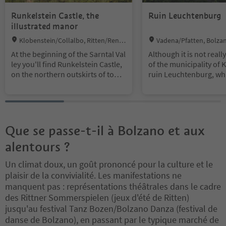
Runkelstein Castle, the
Ruin Leuchtenburg
illustrated manor
Location:
Location:
Klobenstein/Collalbo, Ritten/Reno
Vadena/Pfatten, Bolza
n, Bolzano/Bozen and environs
d environs
At the beginning of the Sarntal Val
Although it is not reall
ley you'll find Runkelstein Castle,
of the municipality of K
on the northern outskirts of town.
ruin Leuchtenburg, wh
You can easily get there on foot w
reached through a nice
alking the lush green Talfer prom
ngs to Kaltern's skyline.
enade or using a bike by taking th
50 by the lords of Rott
e bike path. You can also hop on n
as protected by its loc
umber 12 bus (Sunday Nr. 14), as
an imposing wall. Many
Que se passe-t-il à Bolzano et aux
well as the free shuttle departing f
the Rottenburgers wer
alentours ?
rom Walther Square (for further i
er their conflict with D
nformation contact Bolzano's Tou
h IV of Tyrol in 1410, b
Un climat doux, un goût prononcé pour la culture et le
rism Office). At the foot of the cast
tenburg passed into th
plaisir de la convivialité. Les manifestations ne
le you'll find parking space for car
on of the landlord, who 
s and bikes. Built in 1237 on a jutti
he respective mainmen
manquent pas : représentations théâtrales dans le cadre
ng edge of rock, the castle has be
o. For a long time the
des Rittner Sommerspielen (jeux d'été de Ritten)
en worked on and enlarged many
rg was also the seat of
jusqu'au festival Tanz Bozen/Bolzano Danza (festival de
times over and it boasts a collecti
f Kaltern. In the 17th c
danse de Bolzano), en passant par le typique marché de
on of beautiful frescoes, depictin
uin ceased to be used, 