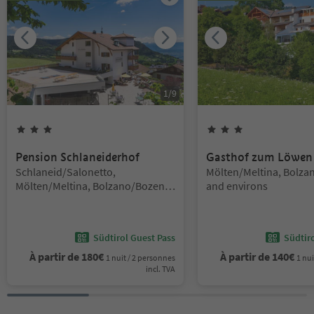
1
/
9
3
Étoiles
3
Étoiles
Pension Schlaneiderhof
Gasthof zum Löwen
Emplacement:
Emplacement:
Schlaneid/Salonetto,
Mölten/Meltina, Bolz
Mölten/Meltina, Bolzano/Bozen
and environs
and environs
Südtirol Guest Pass
Südtir
À partir de
180
€
À partir de
140
€
1 nuit / 2 personnes
1 nui
incl. TVA