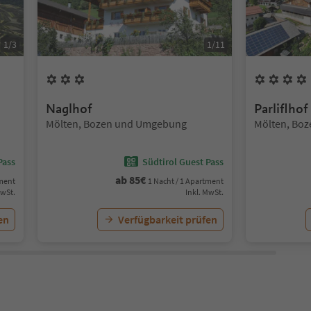
1
/
3
1
/
11
3
Blumen
Naglhof
Parliflhof
Standort:
Standort:
Mölten, Bozen und Umgebung
Mölten, Bo
Pass
Südtirol Guest Pass
ab
85
€
tment
1 Nacht / 1 Apartment
MwSt.
Inkl. MwSt.
en
Verfügbarkeit prüfen