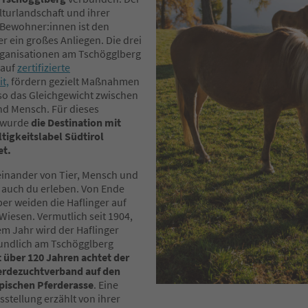
lturlandschaft und ihrer
 Bewohner:innen ist den
r ein großes Anliegen. Die drei
ganisationen am Tschögglberg
 auf
zertifizierte
t,
fördern gezielt Maßnahmen
so das Gleichgewicht zwischen
und Mensch. Für dieses
 wurde
die Destination mit
igkeitslabel Südtirol
et.
teinander von Tier, Mensch und
 auch du erleben. Von Ende
ber weiden die Haflinger auf
Wiesen. Vermutlich seit 1904,
em Jahr wird der Haflinger
undlich am Tschögglberg
t über 120 Jahren achtet der
erdezuchtverband auf den
ypischen Pferderasse
. Eine
stellung erzählt von ihrer