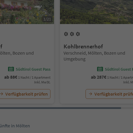
1
/
21
umen
3
Blumen
f
Kohlbrennerhof
Standort:
ölten, Bozen und
Verschneid, Mölten, Bozen und
Umgebung
Südtirol Guest Pass
Südtirol Guest 
ab
88
€
ab
287
€
1 Nacht / 1 Apartment
1 Nacht / 1 Apar
Inkl. MwSt.
Inkl. 
Verfügbarkeit prüfen
Verfügbarkeit prüf
ünfte in Mölten