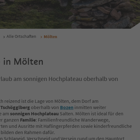
Alle Ortschaften
Mölten
 in Mölten
rlaub am sonnigen Hochplateau oberhalb von
ch reizend ist die Lage von Mölten, dem Dorf am
u
Tschögglberg
oberhalb von
Bozen
inmitten weiter
e am
sonnigen Hochplateau
Salten. Mölten ist ideal für den
er ganzen
Familie
: Familienfreundliche Wanderwege,
ten und Ausritte mit Haflingerpferden sowie kinderfreundliche
 bilden den Rahmen dafür.
rn Schlaneid, Verschneid und Versein rund um den Hauptort