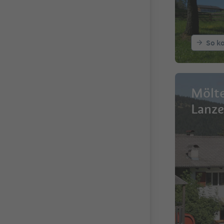
So k
Mölte
Lanze