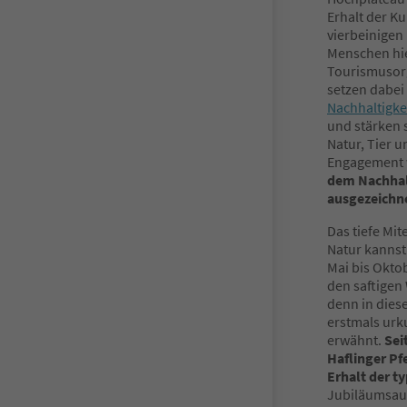
Erhalt der Ku
vierbeinigen
Menschen hie
Tourismusor
setzen dabei
Nachhaltigkei
und stärken 
Natur, Tier 
Engagement
dem Nachhalt
ausgezeichn
Das tiefe Mi
Natur kannst
Mai bis Okto
den saftigen 
denn in dies
erstmals urk
erwähnt.
Sei
Haflinger Pf
Erhalt der t
Jubiläumsaus