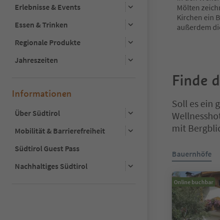
Erlebnisse & Events
Mölten zeich
Kirchen ein B
Essen & Trinken
außerdem d
Regionale Produkte
Jahreszeiten
Finde 
Informationen
Soll es ein
Über Südtirol
Wellnessho
mit Bergbli
Mobilität & Barrierefreiheit
Südtirol Guest Pass
Sie befinden s
Bauernhöfe
Nachhaltiges Südtirol
Online buchbar