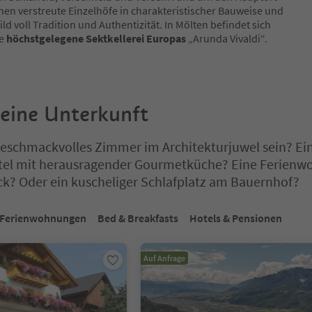
nen verstreute Einzelhöfe in charakteristischer Bauweise und
ild voll Tradition und Authentizität. In Mölten befindet sich
ie
höchstgelegene Sektkellerei Europas
„Arunda Vivaldi“.
deine Unterkunft
 geschmackvolles Zimmer im Architekturjuwel sein? Ei
tel mit herausragender Gourmetküche? Eine Ferien
ck? Oder ein kuscheliger Schlafplatz am Bauernhof?
ich auf einem Registerkarten-Slider. Wählen Sie eine Registerkarte 
Ferienwohnungen
Bed & Breakfasts
Hotels & Pensionen
Auf Anfrage