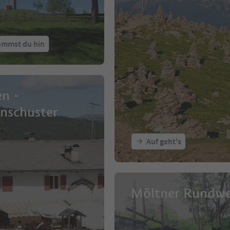
ommst du hin
n -
nschuster
Auf geht's
Möltner Rundw