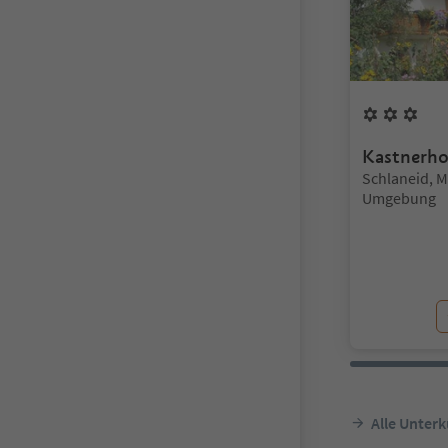
3
Bl
Kastnerho
Standort:
Schlaneid, M
Umgebung
Alle Unterk