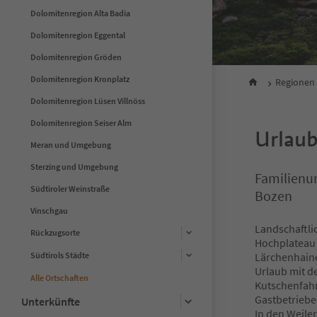
Dolomitenregion Alta Badia
Dolomitenregion Eggental
Dolomitenregion Gröden
Dolomitenregion Kronplatz
Regionen
Dolomitenregion Lüsen Villnöss
Dolomitenregion Seiser Alm
Urlaub
Meran und Umgebung
Sterzing und Umgebung
Familienu
Südtiroler Weinstraße
Bozen
Vinschgau
Landschaftli
Rückzugsorte
Hochplatea
Südtirols Städte
Lärchenhain
Urlaub mit d
Alle Ortschaften
Kutschenfahr
Gastbetriebe
Unterkünfte
In den Weile