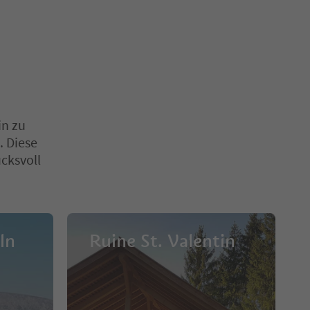
in zu
. Diese
cksvoll
ln
Ruine St. Valentin