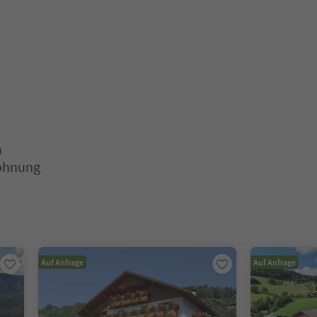
n
wohnung
aus, um deren Inhalt anzuzeigen. Drücken Sie Enter oder Leertaste,
Auf Anfrage
Auf Anfrage