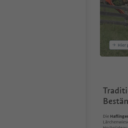
Hier 
Tradit
Bestän
Die
Haflinge
Lärchenwies
Hochplatea