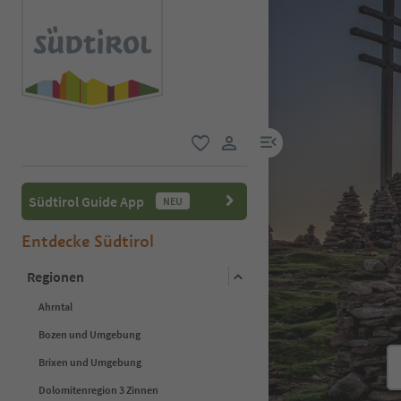
menu link
favorit
user link
Südtirol Guide App
NEU
Entdecke Südtirol
Regionen
Ahrntal
Bozen und Umgebung
Brixen und Umgebung
Dolomitenregion 3 Zinnen