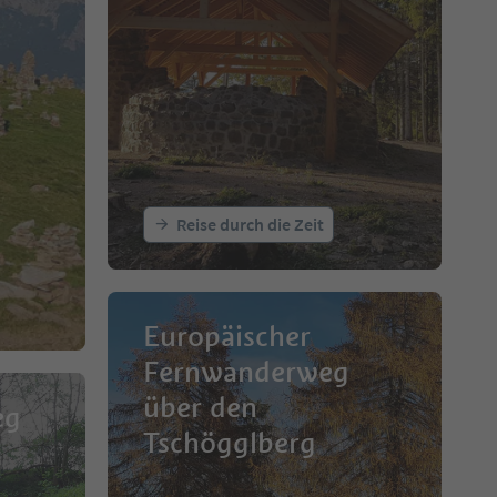
Reise durch die Zeit
Europäischer
Fernwanderweg
über den
eg
Tschögglberg