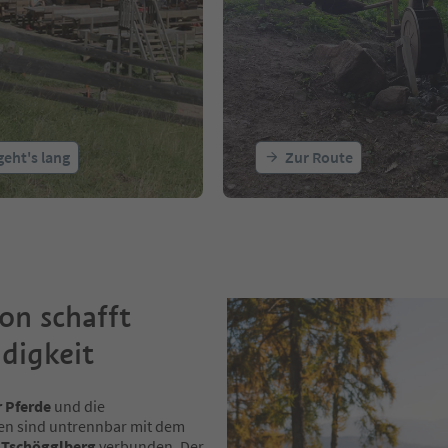
geht's lang
Zur Route
ion schafft
digkeit
r Pferde
und die
en sind untrennbar mit dem
u
Tschögglberg
verbunden. Der