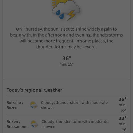
On Thursday, the sun is set to shine widely again to
begin with. In the afternoon and evening, thunderstorms
will become more frequent. In some places, the
thunderstorms may be severe.
36°
min. 15°
Today’s regional weather
36°
Bolzano /
Cloudy, thunderstorm with moderate
min.
Bozen
shower
22°
33°
Brixen /
Cloudy, thunderstorm with moderate
min.
Bressanone
shower
19°