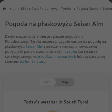
...
Kilka słów o Południowym Tyrolu
Pogoda i kamerki inter
Pogoda na płaskowyżu Seiser Alm
Dzięki naszej codziennej prognozie pogody dla
Południowego Tyrolu możesz przygotować się na pogodę na
płaskowyżu
Seiser Alm
i jeszcze lepiej zaplanować swój
pobyt: jeśli pada deszcz, odwiedź
muzeum
, korzystaj ze
świeżego śniegu w
ośrodkach narciarskich
lub rozkoszuj się
słońcem
na łonie natury
.
List
Map
Today’s weather in South Tyrol