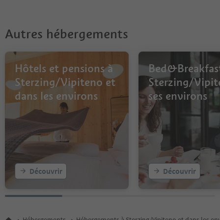
Autres hébergements
Hôtels et pensions à
Bed&Breakfas
Sterzing/Vipiteno et
Sterzing/Vipit
dans les environs
ses environs
Découvrir
Découvrir
Hébergements
Hébergements à Sterzing/Vipiteno et dans les en