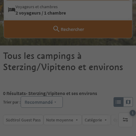
Voyageurs et chambres
2 voyageurs / 1 chambre
Rechercher
Tous les campings à
Sterzing/Vipiteno et environs
0
Résultats
- Sterzing/Vipiteno et ses environs
Recommandé
Trier par :
1
Südtirol Guest Pass
Note moyenne
Catégorie
Options de l
1 filtre 