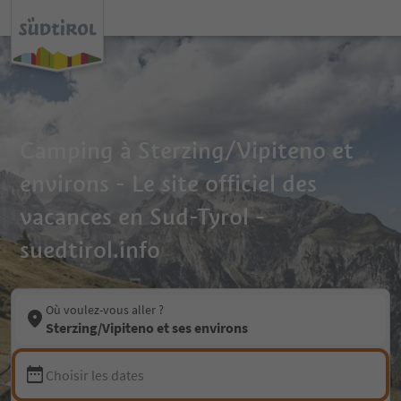
Camping à Sterzing/Vipiteno et
environs - Le site officiel des
vacances en Sud-Tyrol -
suedtirol.info
Où voulez-vous aller ?
Sterzing/Vipiteno et ses environs
Choisir les dates