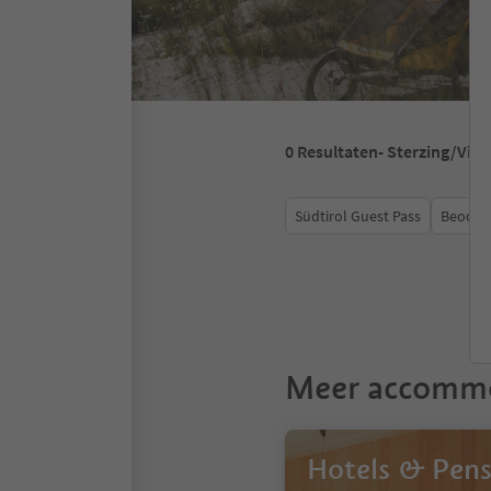
0
Resultaten
- Sterzing/Vip
Südtirol Guest Pass
Beoord
Meer accomm
Hotels & Pens