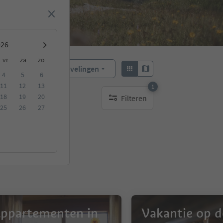
vr
za
zo
Aanbevelingen
Sorteren:
4
5
6
11
12
13
1
18
19
20
Filteren
1 actief filter
25
26
27
ppartementen in
Vakantie op d