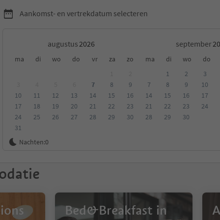
Aankomst- en vertrekdatum selecteren
augustus
september
ma
di
wo
do
vr
za
zo
ma
di
wo
do
iteno en omgeving
1
2
1
2
3
3
4
5
6
7
8
9
7
8
9
10
10
11
12
13
14
15
16
14
15
16
17
eling
Categorie
Type catering
Duurzame accommodatie
17
18
19
20
21
22
23
21
22
23
24
24
25
26
27
28
29
30
28
29
30
31
Nachten:
0
odatie
ions
Bed&Breakfast in
A