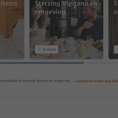
piteno
Sterzing Vipiteno en
S
omgeving
o
Ontdek
mmodaties in Sterzing Vipiteno en omgeving
Kamperen in Sterzing Vip