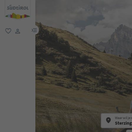
menulink
favoriet
gebruikerslink
Waar wil je