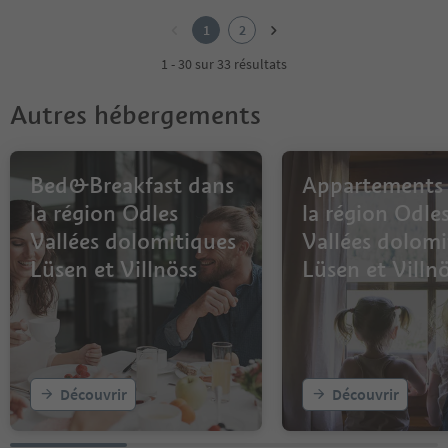
1
2
1
2
1 - 30 sur 33 résultats
Autres hébergements
Bed&Breakfast dans
Appartements
la région Odles
la région Odle
Vallées dolomitiques
Vallées dolomi
Lüsen et Villnöss
Lüsen et Villn
Découvrir
Découvrir