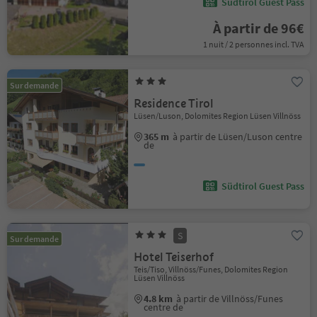
Südtirol Guest Pass
À partir de 96€
1 nuit / 2 personnes incl. TVA
Sur demande
Residence Tirol
Lüsen/Luson, Dolomites Region Lüsen Villnöss
365 m
à partir de Lüsen/Luson centre
de
Südtirol Guest Pass
S
Sur demande
Hotel Teiserhof
Teis/Tiso, Villnöss/Funes, Dolomites Region
Lüsen Villnöss
4.8 km
à partir de Villnöss/Funes
centre de