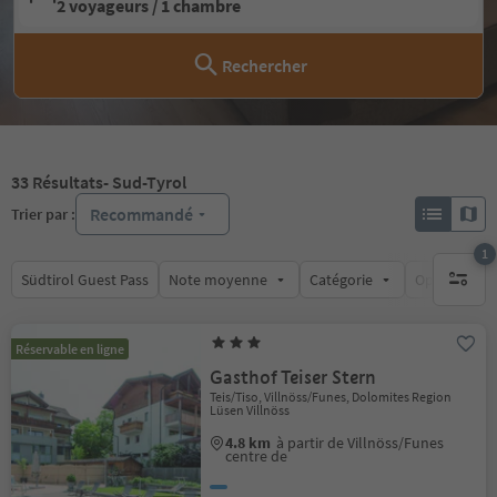
2 voyageurs / 1 chambre
Rechercher
33
Résultats
- Sud-Tyrol
Recommandé
Trier par :
1
Südtirol Guest Pass
Note moyenne
Catégorie
Options de l
1 filtre 
Réservable en ligne
Gasthof Teiser Stern
Teis/Tiso, Villnöss/Funes, Dolomites Region
Lüsen Villnöss
4.8 km
à partir de Villnöss/Funes
centre de