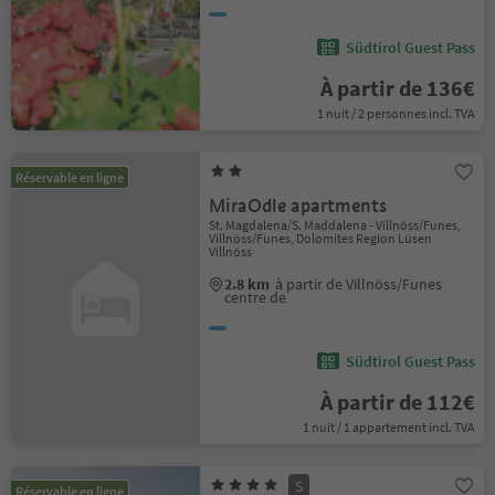
Südtirol Guest Pass
À partir de 136€
1 nuit / 2 personnes incl. TVA
Réservable en ligne
MiraOdle apartments
St. Magdalena/S. Maddalena - Villnöss/Funes,
Villnöss/Funes, Dolomites Region Lüsen
Villnöss
2.8 km
à partir de Villnöss/Funes
centre de
Südtirol Guest Pass
À partir de 112€
1 nuit / 1 appartement incl. TVA
S
Réservable en ligne