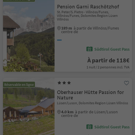
Pension Garni Raschötzhof
St. Peter/S. Pietro - Villnöss/Funes,
Villnöss/Funes, Dolomites Region Lüsen
Villnöss
189 m
à partir de Villnöss/Funes
centre de
Südtirol Guest Pass
À partir de 118€
1 nuit / 2 personnes incl. TVA
Réservable en ligne
Oberhauser Hütte Passion for
Nature
Lüsen/Luson, Dolomites Region Lüsen Villnöss
4.0 km
à partir de Lüsen/Luson
centre de
Südtirol Guest Pass