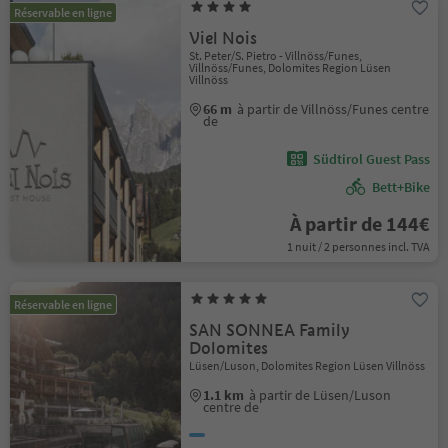
Réservable en ligne
Viel Nois
St. Peter/S. Pietro - Villnöss/Funes,
Villnöss/Funes, Dolomites Region Lüsen
Villnöss
66 m
à partir de Villnöss/Funes centre
de
Südtirol Guest Pass
Bett+Bike
À partir de 144€
1 nuit / 2 personnes incl. TVA
Réservable en ligne
SAN SONNEA Family
Dolomites
Lüsen/Luson, Dolomites Region Lüsen Villnöss
1.1 km
à partir de Lüsen/Luson
centre de