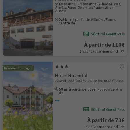
St. Magdalena/S. Maddalena - Villnöss/Funes,
Villnöss/Funes, Dolomites Region Lüsen
Villnöss
2.8 km
à partir de Villnöss/Funes
centre de
Südtirol Guest Pass
À partir de 110€
1 nuit / 1 appartement incl. TVA
Réservable en ligne
Hotel Rosental
Lüsen/Luson, Dolomites Region Lüsen Villnöss
58 m
à partir de Lüsen/Luson centre
de
Südtirol Guest Pass
À partir de 73€
1 nuit / 2 personnes incl. TVA