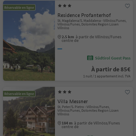
Réservable en ligne
Residence Profanterhof
St. Magdalena/S. Maddalena - Villnöss/Funes,
Villnöss/Funes, Dolomites Region Lüsen
Villnöss
2.5 km
à partir de Villnöss/Funes
centre de
Südtirol Guest Pass
À partir de 85€
1 nuit / 1 appartement incl. TVA
Réservable en ligne
Villa Messner
St. Peter/S. Pietro - Villnöss/Funes,
Villnöss/Funes, Dolomites Region Lüsen
Villnöss
184 m
à partir de Villnöss/Funes
centre de