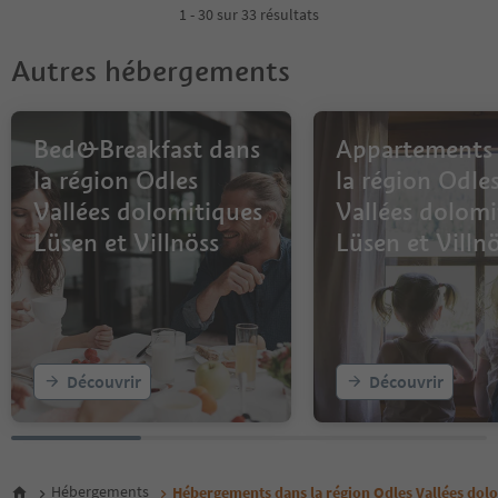
1 - 30 sur 33 résultats
Autres hébergements
Bed&Breakfast dans
Appartements
la région Odles
la région Odle
Vallées dolomitiques
Vallées dolomi
Lüsen et Villnöss
Lüsen et Villn
Découvrir
Découvrir
Hébergements
Hébergements dans la région Odles Vallées dolo