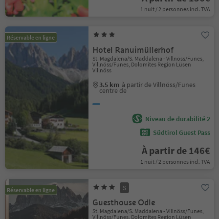
1 nuit / 2 personnes incl. TVA
Réservable en ligne
Hotel Ranuimüllerhof
St. Magdalena/S. Maddalena - Villnöss/Funes,
Villnöss/Funes, Dolomites Region Lüsen
Villnöss
3.5 km
à partir de Villnöss/Funes
centre de
Niveau de durabilité 2
Südtirol Guest Pass
À partir de 146€
1 nuit / 2 personnes incl. TVA
S
Réservable en ligne
Guesthouse Odle
St. Magdalena/S. Maddalena - Villnöss/Funes,
Villnöss/Funes, Dolomites Region Lüsen