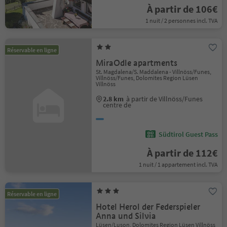
À partir de 106€
1 nuit / 2 personnes incl. TVA
Réservable en ligne
MiraOdle apartments
St. Magdalena/S. Maddalena - Villnöss/Funes,
Villnöss/Funes, Dolomites Region Lüsen
Villnöss
2.8 km
à partir de Villnöss/Funes
centre de
Südtirol Guest Pass
À partir de 112€
1 nuit / 1 appartement incl. TVA
Réservable en ligne
Hotel Herol der Federspieler
Anna und Silvia
Lüsen/Luson, Dolomites Region Lüsen Villnöss