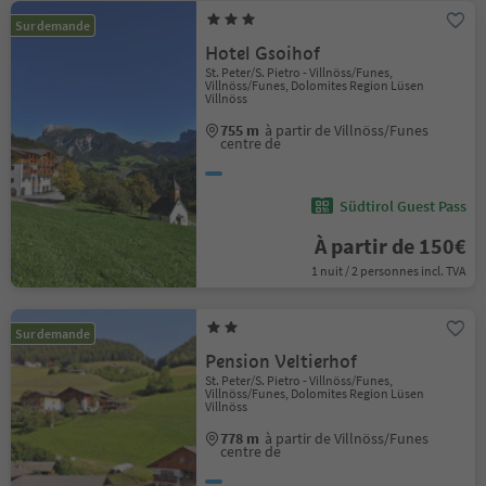
Sur demande
Hotel Gsoihof
St. Peter/S. Pietro - Villnöss/Funes,
Villnöss/Funes, Dolomites Region Lüsen
Villnöss
755 m
à partir de Villnöss/Funes
centre de
Südtirol Guest Pass
À partir de 150€
1 nuit / 2 personnes incl. TVA
Sur demande
Pension Veltierhof
St. Peter/S. Pietro - Villnöss/Funes,
Villnöss/Funes, Dolomites Region Lüsen
Villnöss
778 m
à partir de Villnöss/Funes
centre de