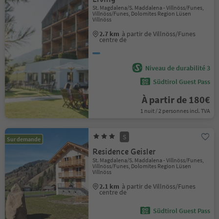
St. Magdalena/S. Maddalena - Villnöss/Funes,
Villnöss/Funes, Dolomites Region Lüsen
Villnöss
2.7 km
à partir de Villnöss/Funes
centre de
Niveau de durabilité 3
Südtirol Guest Pass
À partir de 180€
1 nuit / 2 personnes incl. TVA
S
Sur demande
Residence Geisler
St. Magdalena/S. Maddalena - Villnöss/Funes,
Villnöss/Funes, Dolomites Region Lüsen
Villnöss
2.1 km
à partir de Villnöss/Funes
centre de
Südtirol Guest Pass