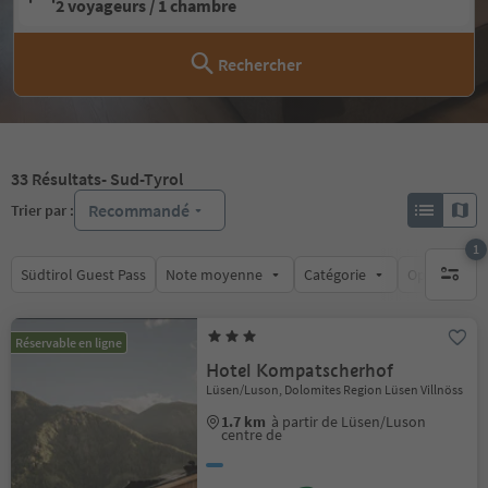
2 voyageurs / 1 chambre
Rechercher
33
Résultats
- Sud-Tyrol
Recommandé
Trier par :
1
Südtirol Guest Pass
Note moyenne
Catégorie
Options de l
1 filtre 
Réservable en ligne
Hotel Kompatscherhof
Lüsen/Luson, Dolomites Region Lüsen Villnöss
1.7 km
à partir de Lüsen/Luson
centre de