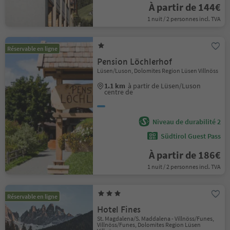
À partir de 144€
1 nuit / 2 personnes incl. TVA
Réservable en ligne
Pension Löchlerhof
Lüsen/Luson, Dolomites Region Lüsen Villnöss
1.1 km
à partir de Lüsen/Luson
centre de
Niveau de durabilité 2
Südtirol Guest Pass
À partir de 186€
1 nuit / 2 personnes incl. TVA
Réservable en ligne
Hotel Fines
St. Magdalena/S. Maddalena - Villnöss/Funes,
Villnöss/Funes, Dolomites Region Lüsen