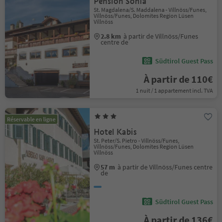
Pension Sonia
St. Magdalena/S. Maddalena - Villnöss/Funes,
Villnöss/Funes, Dolomites Region Lüsen
Villnöss
2.8 km
à partir de Villnöss/Funes
centre de
Südtirol Guest Pass
À partir de 110€
1 nuit / 1 appartement incl. TVA
Réservable en ligne
Hotel Kabis
St. Peter/S. Pietro - Villnöss/Funes,
Villnöss/Funes, Dolomites Region Lüsen
Villnöss
57 m
à partir de Villnöss/Funes centre
de
Südtirol Guest Pass
À partir de 136€