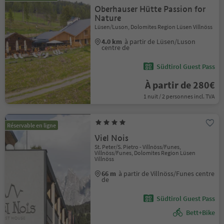
Oberhauser Hütte Passion for
Nature
Lüsen/Luson, Dolomites Region Lüsen Villnöss
4.0 km
à partir de Lüsen/Luson
centre de
Südtirol Guest Pass
À partir de 280€
1 nuit / 2 personnes incl. TVA
Réservable en ligne
Viel Nois
St. Peter/S. Pietro - Villnöss/Funes,
Villnöss/Funes, Dolomites Region Lüsen
Villnöss
66 m
à partir de Villnöss/Funes centre
de
Südtirol Guest Pass
Bett+Bike