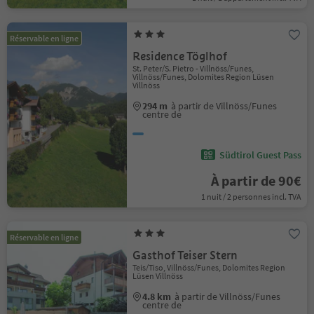
Réservable en ligne
Residence Töglhof
St. Peter/S. Pietro - Villnöss/Funes,
Villnöss/Funes, Dolomites Region Lüsen
Villnöss
294 m
à partir de Villnöss/Funes
centre de
Südtirol Guest Pass
À partir de 90€
1 nuit / 2 personnes incl. TVA
Réservable en ligne
Gasthof Teiser Stern
Teis/Tiso, Villnöss/Funes, Dolomites Region
Lüsen Villnöss
4.8 km
à partir de Villnöss/Funes
centre de