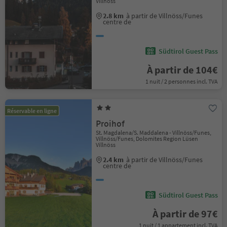
Villnöss
2.8 km
à partir de Villnöss/Funes
centre de
Südtirol Guest Pass
À partir de 104€
1 nuit / 2 personnes incl. TVA
Réservable en ligne
Proihof
St. Magdalena/S. Maddalena - Villnöss/Funes,
Villnöss/Funes, Dolomites Region Lüsen
Villnöss
2.4 km
à partir de Villnöss/Funes
centre de
Südtirol Guest Pass
À partir de 97€
1 nuit / 1 appartement incl. TVA