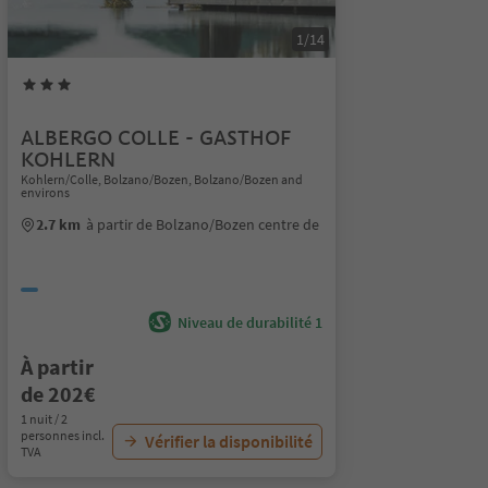
1/14
ALBERGO COLLE - GASTHOF
KOHLERN
Kohlern/Colle, Bolzano/Bozen, Bolzano/Bozen and
environs
2.7 km
à partir de Bolzano/Bozen centre de
Niveau de durabilité 1
À partir
de 202€
1 nuit / 2
personnes incl.
Vérifier la disponibilité
TVA