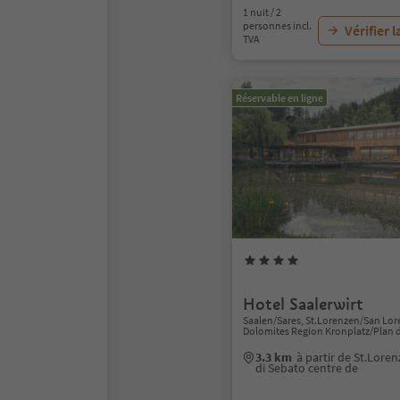
1 nuit / 2
personnes incl.
Vérifier l
TVA
Réservable en ligne
Hotel Saalerwirt
Saalen/Sares, St.Lorenzen/San Lor
Dolomites Region Kronplatz/Plan 
3.3 km
à partir de St.Lor
di Sebato centre de