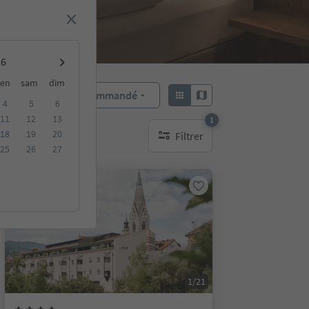
en
sam
dim
Recommandé
Trier par :
4
5
6
11
12
13
1
18
19
20
Filtrer
bles
1 filtre actif
25
26
27
Réservable en ligne
1/21