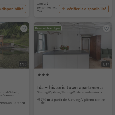
1 nuit / 2
personnes incl.
a disponibilité
Vérifier la disponibilité
TVA
Réservable en ligne
1/30
1/17
Ida – historic town apartments
enzo di Sebato,
Sterzing/Vipiteno, Sterzing/Vipiteno and environs
de Corones
736 m
à partir de Sterzing/Vipiteno centre
enzen/San Lorenzo
de