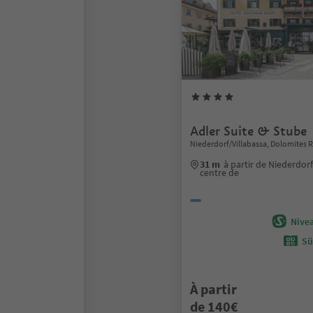
Adler Suite & Stube
Niederdorf/Villabassa, Dolomites 
31 m
à partir de Niederdorf
centre de
Nivea
Sü
À partir
de 140€