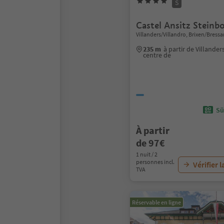
S
Castel Ansitz Steinb
Villanders/Villandro, Brixen/Bres
235 m
à partir de Villander
centre de
Sü
À partir
de 97€
1 nuit / 2
personnes incl.
Vérifier l
TVA
Réservable en ligne