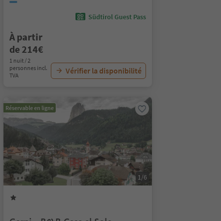
Südtirol Guest Pass
À partir
de 214€
1 nuit / 2
personnes incl.
Vérifier la disponibilité
TVA
Réservable en ligne
1/6