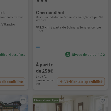
ock
Oberraindlhof
sanone and environs
Unser Frau/Madonna, Schnals/Senales, Vinschgau/Val
Venosta
s/Villandro
2.3 km
à partir de Schnals/Senales centre
de
dtirol Guest Pass
Niveau de durabilité 2
À partir
de 258€
1 nuit / 2
personnes incl.
a disponibilité
Vérifier la disponibilité
TVA
Réservable en ligne