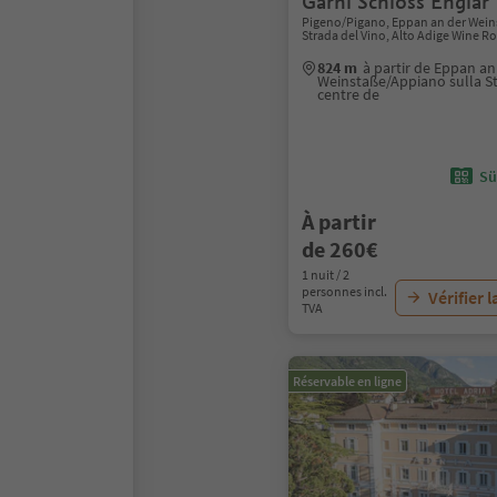
Garni Schloss Englar
Pigeno/Pigano, Eppan an der Wein
Strada del Vino, Alto Adige Wine R
824 m
à partir de Eppan an
Weinstaße/Appiano sulla St
centre de
Sü
À partir
de 260€
1 nuit / 2
personnes incl.
Vérifier l
TVA
Réservable en ligne