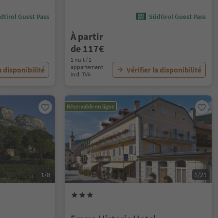
dtirol Guest Pass
Südtirol Guest Pass
À partir
de 117€
1 nuit / 1
appartement
a disponibilité
Vérifier la disponibilité
incl. TVA
Réservable en ligne
1/8
1/21