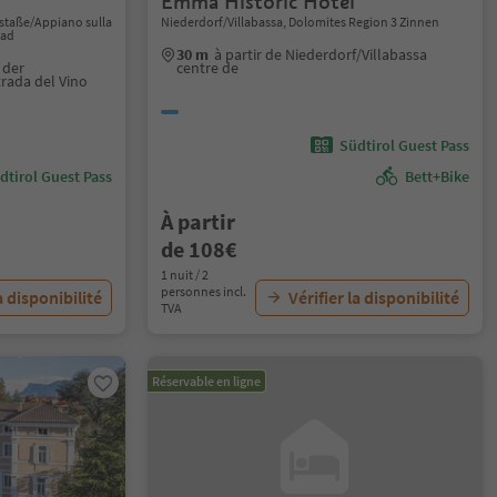
Emma Historic Hotel
staße/Appiano sulla
Niederdorf/Villabassa, Dolomites Region 3 Zinnen
oad
30 m
à partir de Niederdorf/Villabassa
 der
centre de
rada del Vino
Südtirol Guest Pass
dtirol Guest Pass
Bett+Bike
À partir
de 108€
1 nuit / 2
personnes incl.
a disponibilité
Vérifier la disponibilité
TVA
Réservable en ligne