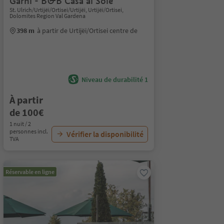
Garni - B&B Casa al Sole
St. Ulrich/Urtijëi/Ortisei/Urtijëi, Urtijëi/Ortisei,
Dolomites Region Val Gardena
398 m
à partir de Urtijëi/Ortisei centre de
Niveau de durabilité 1
À partir
de 100€
1 nuit / 2
personnes incl.
Vérifier la disponibilité
TVA
Réservable en ligne