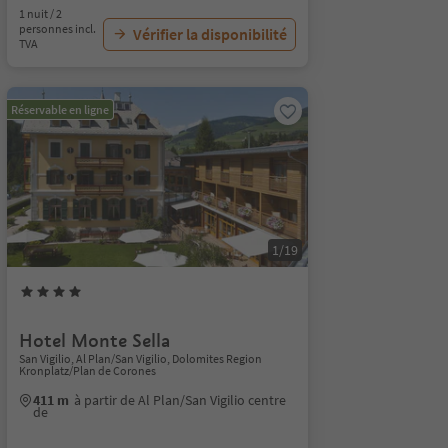
1 nuit / 2
personnes incl.
Vérifier la disponibilité
TVA
Réservable en ligne
1/19
Hotel Monte Sella
San Vigilio, Al Plan/San Vigilio, Dolomites Region
Kronplatz/Plan de Corones
411 m
à partir de Al Plan/San Vigilio centre
de