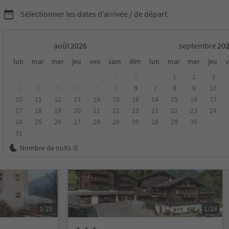
Sélectionner les dates d’arrivée / de départ
août
septembre
lun
mar
mer
jeu
ven
sam
dim
lun
mar
mer
jeu
v
1
2
1
2
3
3
4
5
6
7
8
9
7
8
9
10
10
11
12
13
14
15
16
14
15
16
17
oyenne
Catégorie
Options de la carte
Hébergements dura
17
18
19
20
21
22
23
21
22
23
24
24
25
26
27
28
29
30
28
29
30
31
Réservable en ligne
Nombre de nuits :
0
1/25
1/24