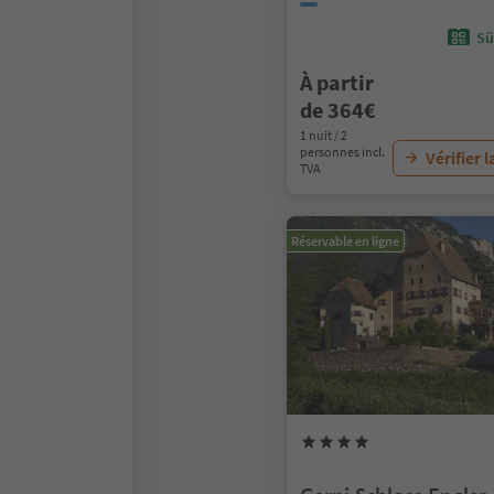
Sü
À partir
de 364€
1 nuit / 2
personnes incl.
Vérifier l
TVA
Réservable en ligne