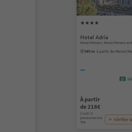
Hotel Adria
Meran/Merano, Meran/Merano and
949 m
à partir de Meran/M
Sü
À partir
de 218€
1 nuit / 2
personnes incl.
Vérifier l
TVA