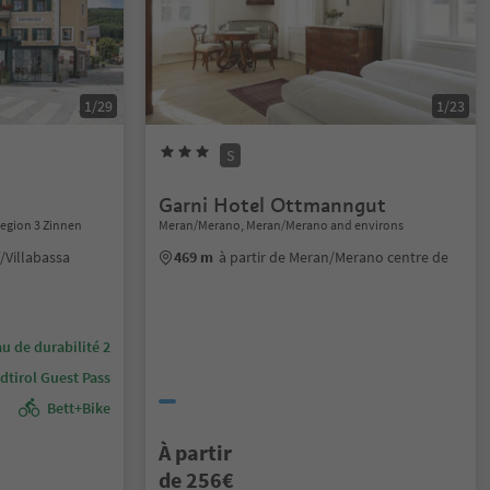
1/29
1/23
S
Garni Hotel Ottmanngut
Region 3 Zinnen
Meran/Merano, Meran/Merano and environs
/Villabassa
469 m
à partir de Meran/Merano centre de
u de durabilité 2
dtirol Guest Pass
Bett+Bike
À partir
de 256€