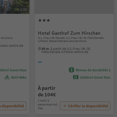
1/29
Hotel Gasthof Zum Hirschen
 environs
U.L. Frau i.W./Senale, U.L.Frau i.W.-St. Felix/Senale-
S.Felice, Meran/Merano and environs
erano centre de
48 m
à partir de U.L.Frau i.W.-St.
Felix/Senale-S.Felice centre de
dtirol Guest Pass
Niveau de durabilité 2
Bett+Bike
Südtirol Guest Pass
À partir
de 104€
1 nuit / 2
personnes incl.
a disponibilité
Vérifier la disponibilité
TVA