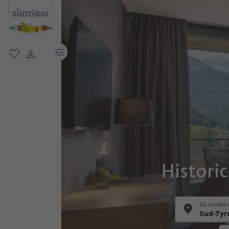
lien menu
favori
lien utilisateur
Histori
Où voulez-v