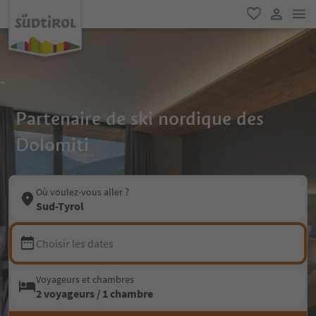
lie
favori
lien util
Partenaire de ski nordique des
Dolomiti
Où voulez-vous aller ?
Sud-Tyrol
Choisir les dates
Voyageurs et chambres
2 voyageurs / 1 chambre