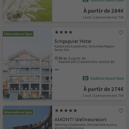
Südtirol Guest Pass
À partir de 284€
1 nuit / 2 personnes incl. TVA
Réservable en ligne
Schgaguler Hotel
Kastelruth/Castelrotto, Dolomites Region
Seiser Alm
95 m
à partir de
Kastelruth/Castelrotto centre de
Südtirol Guest Pass
À partir de 274€
1 nuit / 2 personnes incl. TVA
Réservable en ligne
AMONTI Wellnessresort
Steinhaus/Cadipietra, Ahrntal/Valle Aurina,
Ahrntal/Valle Aurina