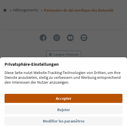
Hébergements
Partenaire de ski nordique des Dolomiti
Langue : Français
FAQ
Contactez-nous
Presse
MICE
Politique de confidentialité
Conditions générales
Empreinte
Politique relative aux cookies
Commission film
À propos de nous
Déclaration d’accessibilité
South Tyrol B2B
© 2026 IDM Südtirol