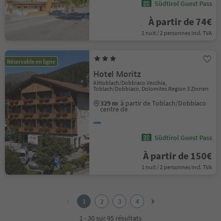
Südtirol Guest Pass
À partir de 74€
1 nuit / 2 personnes incl. TVA
Réservable en ligne
Hotel Moritz
Alttoblach/Dobbiaco Vecchia,
Toblach/Dobbiaco, Dolomites Region 3 Zinnen
329 m
à partir de Toblach/Dobbiaco
centre de
Südtirol Guest Pass
À partir de 150€
1 nuit / 2 personnes incl. TVA
1
2
1
2
3
4
3
4
1 - 30 sur 95 résultats