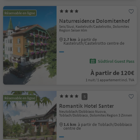
Réservable en ligne
Naturresidence Dolomitenhof
Seis/Siusi, Kastelruth/Castelrotto, Dolomites
Region Seiser Alm
2.7 km
à partir de
Kastelruth/Castelrotto centre de
Südtirol Guest Pass
À partir de 120€
1 nuit / 1 appartement incl. TVA
S
Réservable en ligne
Romantik Hotel Santer
Neutoblach/Dobbiaco Nuova,
Toblach/Dobbiaco, Dolomites Region 3 Zinnen
1.6 km
à partir de Toblach/Dobbiaco
centre de