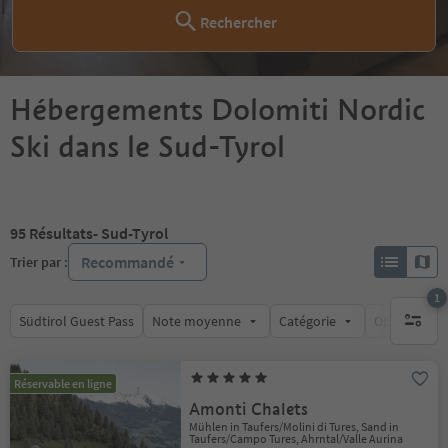
Rechercher
Hébergements Dolomiti Nordic
Ski dans le Sud-Tyrol
95
Résultats
- Sud-Tyrol
Recommandé
Trier par :
1
Südtirol Guest Pass
Note moyenne
Catégorie
Options de l
1 filtre 
Réservable en ligne
Amonti Chalets
Mühlen in Taufers/Molini di Tures, Sand in
Taufers/Campo Tures, Ahrntal/Valle Aurina