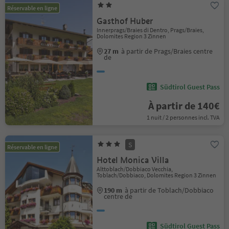
Réservable en ligne
Gasthof Huber
Innerprags/Braies di Dentro, Prags/Braies,
Dolomites Region 3 Zinnen
27 m
à partir de Prags/Braies centre
de
Südtirol Guest Pass
À partir de 140€
1 nuit / 2 personnes incl. TVA
S
Réservable en ligne
Hotel Monica Villa
Alttoblach/Dobbiaco Vecchia,
Toblach/Dobbiaco, Dolomites Region 3 Zinnen
190 m
à partir de Toblach/Dobbiaco
centre de
Südtirol Guest Pass