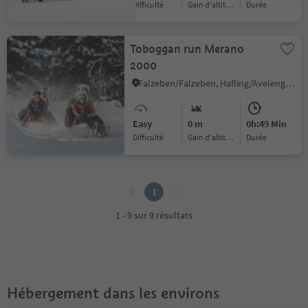
Difficulté
Gain d'altitude
durée
Toboggan run Merano
2000
Falzeben/Falzeben, Hafling/Avelengo, Meran/Merano and environs
Easy
0 m
0h:49 Min
Difficulté
Gain d'altitude
durée
1
1
1 - 9 sur 9 résultats
Hébergement dans les environs