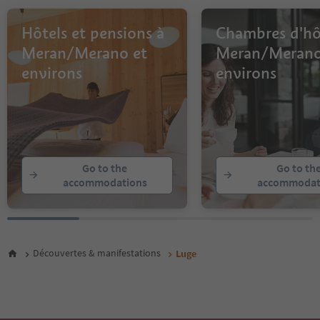
Hôtels et pensions à
Chambres d'hô
Meran/Merano et
Meran/Merano
environs
environs
Go to the
Go to th
accommodations
accommodat
Découvertes & manifestations
Luge