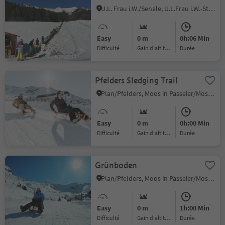
U.L. Frau i.W./Senale, U.L.Frau i.W.-St. Felix/Senale-S.Felice, Meran/Merano and environs
Easy
0 m
0h:06 Min
Difficulté
Gain d'altitude
durée
Pfelders Sledging Trail
Plan/Pfelders, Moos in Passeier/Moso in Passiria, Meran/Merano and environs
Easy
0 m
0h:00 Min
Difficulté
Gain d'altitude
durée
Grünboden
Plan/Pfelders, Moos in Passeier/Moso in Passiria, Meran/Merano and environs
Easy
0 m
1h:00 Min
Difficulté
Gain d'altitude
durée