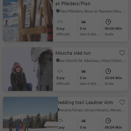
at Pfelders/Plan
Plan/Pfelders, Moos in Passeier/Moso in Passiria, Meran/Merano and environs
Easy
0 m
0h:00 Min
Difficulté
Gain d'altitude
durée
Moscha sled run
San Nicolò/St. Nikolaus, Ulten/Ultimo, Meran/Merano and environs
Easy
0 m
1h:04 Min
Difficulté
Gain d'altitude
durée
Sledding trail Leadner Alm
Verano/Vöran, Vöran/Verano, Meran/Merano and environs
Easy
0 m
0h:04 Min