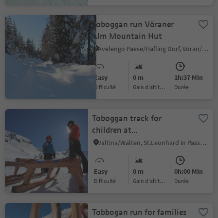
Toboggan run Vöraner
Alm Mountain Hut
Avelengo Paese/Hafling Dorf, Vöran/Verano, Meran/Merano and environs
Easy
0 m
1h:37 Min
Difficulté
Gain d'altitude
durée
Toboggan track for
children at
Walten/Valtina
Valtina/Walten, St.Leonhard in Passeier/San Leonardo in Passiria, Meran/Merano and environs
Easy
0 m
0h:00 Min
Difficulté
Gain d'altitude
durée
Tobbogan run for families