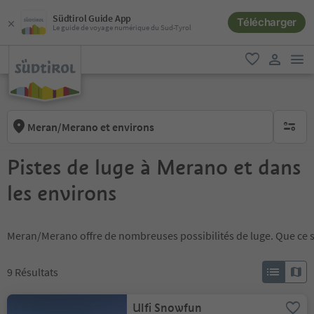
Südtirol Guide App
Télécharger
Le guide de voyage numérique du Sud-Tyrol
lie
favori
lien util
Meran/Merano et environs
aucun fi
Pistes de luge à Merano et dans
les environs
Meran/Merano offre de nombreuses possibilités de luge. Que ce soi
9
Résultats
Ulfi Snowfun