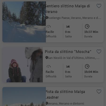
Sentiero slittino Malga di
Verano
Avelengo Paese, Verano, Merano e dintorni
Facile
0 m
1h:37 Min
Difficoltà
Salita
durata
Pista da slittino "Moscha"
San Nicolò in Val d'Ultimo, Ultimo, Merano e dintorni
Facile
0 m
1h:04 Min
Difficoltà
Salita
durata
Pista da slittino Malga
Leadner
Verano, Merano e dintorni