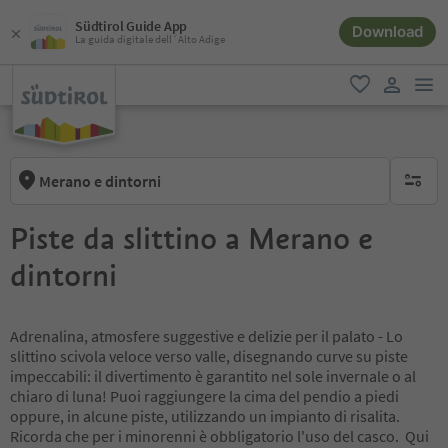
Südtirol Guide App
Download
La guida digitale dell´Alto Adige
men
favoriti
user lin
Merano e dintorni
nessun f
Piste da slittino a Merano e
dintorni
Adrenalina, atmosfere suggestive e delizie per il palato - Lo
slittino scivola veloce verso valle, disegnando curve su piste
impeccabili: il divertimento è garantito nel sole invernale o al
chiaro di luna! Puoi raggiungere la cima del pendio a piedi
oppure, in alcune piste, utilizzando un impianto di risalita.
Ricorda che per i minorenni è obbligatorio l'uso del casco. Qui