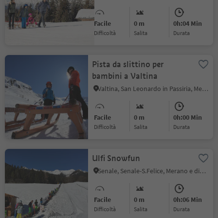
Facile
0 m
0h:04 Min
Difficoltà
Salita
durata
Pista da slittino per
bambini a Valtina
Valtina, San Leonardo in Passiria, Merano e dintorni
Facile
0 m
0h:00 Min
Difficoltà
Salita
durata
Ulfi Snowfun
Senale, Senale-S.Felice, Merano e dintorni
Facile
0 m
0h:06 Min
Difficoltà
Salita
durata