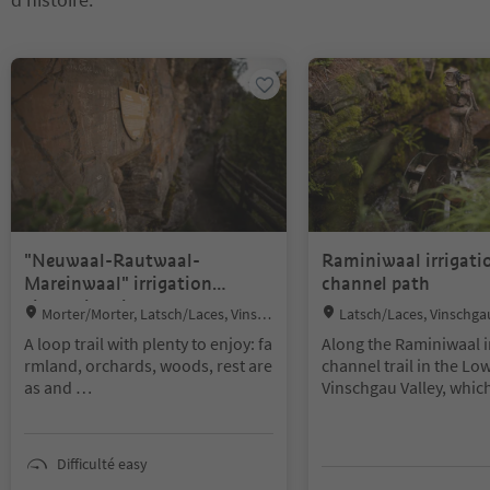
Vous êtes sur un curseur à onglets. Sélectionnez un onglet pour a
"Neuwaal-Rautwaal-
Raminiwaal irrigati
Mareinwaal" irrigation
channel path
channel path
Location:
Location:
Morter/Morter, Latsch/Laces, Vinsch
Latsch/Laces, Vinschga
gau/Val Venosta
a
A loop trail with plenty to enjoy: fa
Along the Raminiwaal i
rmland, orchards, woods, rest are
channel trail in the Lo
as and
Vinschgau Valley, whic
mysterious Waaler rock paintings
the charming trail com
paired with breathtaking views ov
18-18A, 5, 4, and 18, th
er the ruins of
incredible amount for 
Difficulté easy
Obermontani and Untermontani c
and children to discove