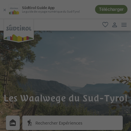
Südtirol Guide App
Télécharger
Le guide de voyage numérique du Sud-Tyrol
lie
favori
lien util
Les Waalwege du Sud-Tyrol
Rechercher Expériences