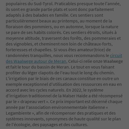
populaires du Sud-Tyrol. Praticables presque toute l'année,
ils sont en grande partie plats et sont donc parfaitement
adaptés à des balades en famille. Ces sentiers sont
particulièrement beaux au printemps, au moment de la
floraison des pommiers, ou en automne, lorsque la nature
se pare de ses habits colorés. Ces sentiers étroits, situés à
moyenne altitude, traversent des forêts, des pommeraies et
des vignobles, et cheminent non loin de châteaux-forts,
forteresses et chapelles. Si vous êtes amateur(trice) de
randonnées tranquilles, nous vous recommandons le
circuit
des Waalwege autour de Meran.
Celui-ci relie onze Waalwege
et fait le tour du bassin de Meran. Le tout en vous faisant
profiter du léger clapotis de l'eau tout le long du chemin.
L'irrigation par le biais de ces canaux constitue en outre un
exemple exceptionnel d'utilisation des ressources en eau en
accord avec les cycles naturels. En 2022, le système
d'irrigation traditionnel de la Malser Haide a été récompensé
par le « drapeau vert ». Ce prix important est décerné chaque
année par l'association environnementale italienne «
Legambiente », afin de récompenser des pratiques et des
systèmes innovants, synonymes de haute qualité sur le plan
de l'écologie, des paysages et des cultures.