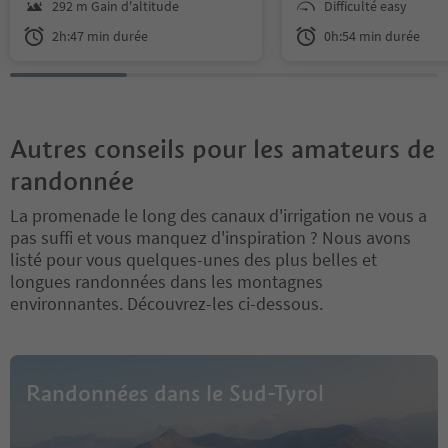
astles.
entertaining route be
292 m Gain d'altitude
Difficulté easy
Tarsch and Morter feat
2h:47 min durée
0h:54 min durée
Refreshment stop:
historic ruins, welcomi
Landhotel Latscherhof
spots, and fascinating 
Bierkeller Latsch
waiting to be explored
Hotel Krone in Morter
the trail runs beautifu
Kostbar in Morter
the shade and has alm
Autres conseils pour les amateurs de
Stroblhof in Morter
incline, it is exception
and serves as the perfe
randonnée
Water course:
excursion for the whol
Water runs partly underground
warm summer days.
La promenade le long des canaux d'irrigation ne vous a
pas suffi et vous manquez d'inspiration ? Nous avons
listé pour vous quelques-unes des plus belles et
longues randonnées dans les montagnes
environnantes. Découvrez-les ci-dessous.
Randonnées dans le Sud-Tyrol