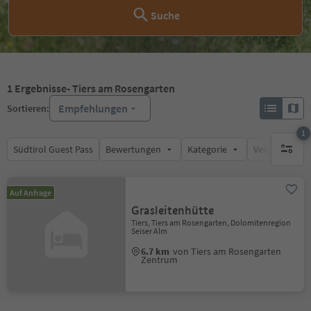
Suche
1
Ergebnisse
- Tiers am Rosengarten
Empfehlungen
Sortieren:
1
Südtirol Guest Pass
Bewertungen
Kategorie
Verpflegungsa
1 aktive
Auf Anfrage
Grasleitenhütte
Tiers, Tiers am Rosengarten, Dolomitenregion
Seiser Alm
6.7 km
von Tiers am Rosengarten
Zentrum
1