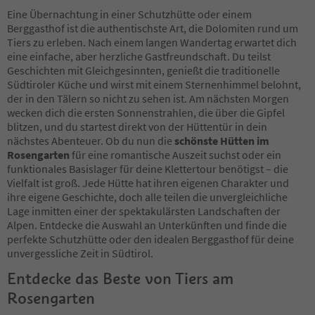
Eine Übernachtung in einer Schutzhütte oder einem
Berggasthof ist die authentischste Art, die Dolomiten rund um
Tiers zu erleben. Nach einem langen Wandertag erwartet dich
eine einfache, aber herzliche Gastfreundschaft. Du teilst
Geschichten mit Gleichgesinnten, genießt die traditionelle
Südtiroler Küche und wirst mit einem Sternenhimmel belohnt,
der in den Tälern so nicht zu sehen ist. Am nächsten Morgen
wecken dich die ersten Sonnenstrahlen, die über die Gipfel
blitzen, und du startest direkt von der Hüttentür in dein
nächstes Abenteuer. Ob du nun die
schönste Hütten im
Rosengarten
für eine romantische Auszeit suchst oder ein
funktionales Basislager für deine Klettertour benötigst – die
Vielfalt ist groß. Jede Hütte hat ihren eigenen Charakter und
ihre eigene Geschichte, doch alle teilen die unvergleichliche
Lage inmitten einer der spektakulärsten Landschaften der
Alpen. Entdecke die Auswahl an Unterkünften und finde die
perfekte Schutzhütte oder den idealen Berggasthof für deine
unvergessliche Zeit in Südtirol.
Entdecke das Beste von Tiers am
Rosengarten