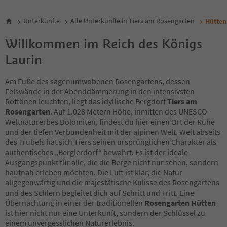
Unterkünfte
Alle Unterkünfte in Tiers am Rosengarten
Hütten
Willkommen im Reich des Königs
Laurin
Am Fuße des sagenumwobenen Rosengartens, dessen
Felswände in der Abenddämmerung in den intensivsten
Rottönen leuchten, liegt das idyllische Bergdorf
Tiers am
Rosengarten
. Auf 1.028 Metern Höhe, inmitten des UNESCO-
Weltnaturerbes Dolomiten, findest du hier einen Ort der Ruhe
und der tiefen Verbundenheit mit der alpinen Welt. Weit abseits
des Trubels hat sich Tiers seinen ursprünglichen Charakter als
authentisches „Berglerdorf“ bewahrt. Es ist der ideale
Ausgangspunkt für alle, die die Berge nicht nur sehen, sondern
hautnah erleben möchten. Die Luft ist klar, die Natur
allgegenwärtig und die majestätische Kulisse des Rosengartens
und des Schlern begleitet dich auf Schritt und Tritt. Eine
Übernachtung in einer der traditionellen
Rosengarten Hütten
ist hier nicht nur eine Unterkunft, sondern der Schlüssel zu
einem unvergesslichen Naturerlebnis.