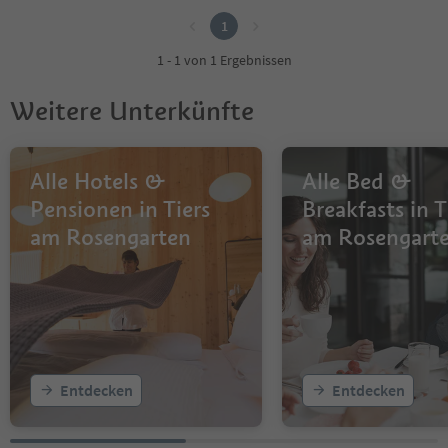
1
1 - 1 von 1 Ergebnissen
Weitere Unterkünfte
Alle Hotels &
Alle Bed &
Pensionen in Tiers
Breakfasts in T
am Rosengarten
am Rosengart
Entdecken
Entdecken