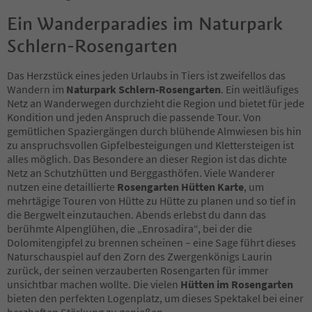
Ein Wanderparadies im Naturpark
Schlern-Rosengarten
Das Herzstück eines jeden Urlaubs in Tiers ist zweifellos das
Wandern im
Naturpark Schlern-Rosengarten
. Ein weitläufiges
Netz an Wanderwegen durchzieht die Region und bietet für jede
Kondition und jeden Anspruch die passende Tour. Von
gemütlichen Spaziergängen durch blühende Almwiesen bis hin
zu anspruchsvollen Gipfelbesteigungen und Klettersteigen ist
alles möglich. Das Besondere an dieser Region ist das dichte
Netz an Schutzhütten und Berggasthöfen. Viele Wanderer
nutzen eine detaillierte
Rosengarten Hütten Karte
, um
mehrtägige Touren von Hütte zu Hütte zu planen und so tief in
die Bergwelt einzutauchen. Abends erlebst du dann das
berühmte Alpenglühen, die „Enrosadira“, bei der die
Dolomitengipfel zu brennen scheinen – eine Sage führt dieses
Naturschauspiel auf den Zorn des Zwergenkönigs Laurin
zurück, der seinen verzauberten Rosengarten für immer
unsichtbar machen wollte. Die vielen
Hütten im Rosengarten
bieten den perfekten Logenplatz, um dieses Spektakel bei einer
herzhaften Stärkung zu genießen.