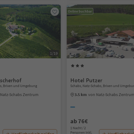
Online buchbar
1/19
tscherhof
Hotel Putzer
bs, Brixen und Umgebung
Schabs, Natz-Schabs, Brixen und Umgebu
 Natz-Schabs Zentrum
3.5 km
von Natz-Schabs Zentru
ab 76€
1 Nacht / 2
Personen Inkl.