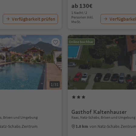
ab 130€
1 Nacht / 2
Personen Inkl.
Verfügbarkeit prüfen
Verfügbarkei
MwSt.
Online buchbar
1/31
Gasthof Kaltenhauser
bs, Brixen und Umgebung
Raas, Natz-Schabs, Brixen und Umgebung
Natz-Schabs Zentrum
1.8 km
von Natz-Schabs Zentru