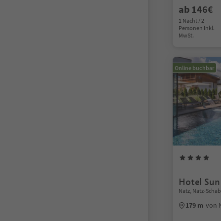
ab 146€
1 Nacht / 2
Personen Inkl.
MwSt.
Online buchbar
Hotel Sun
Natz, Natz-Scha
179 m
von 