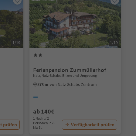
1/19
1/19
Ferienpension Zummüllerhof
Natz, Natz-Schabs, Brixen und Umgebung
575 m
von Natz-Schabs Zentrum
ab 140€
1 Nacht / 2
Personen Inkl.
t prüfen
Verfügbarkeit prüfen
MwSt.