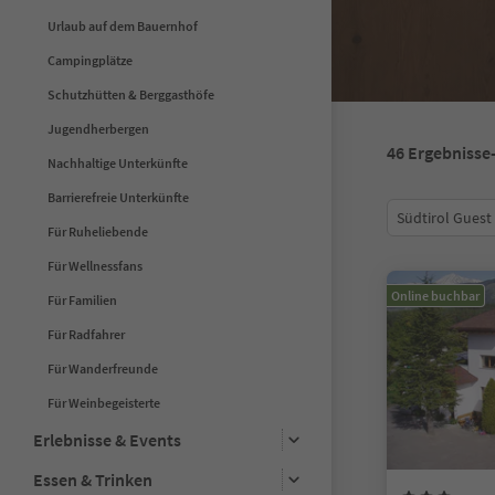
Urlaub auf dem Bauernhof
Campingplätze
Schutzhütten & Berggasthöfe
Jugendherbergen
46
Ergebnisse
Nachhaltige Unterkünfte
Barrierefreie Unterkünfte
Südtirol Guest
Für Ruheliebende
Für Wellnessfans
Online buchbar
Für Familien
Für Radfahrer
Für Wanderfreunde
Für Weinbegeisterte
Erlebnisse & Events
Essen & Trinken