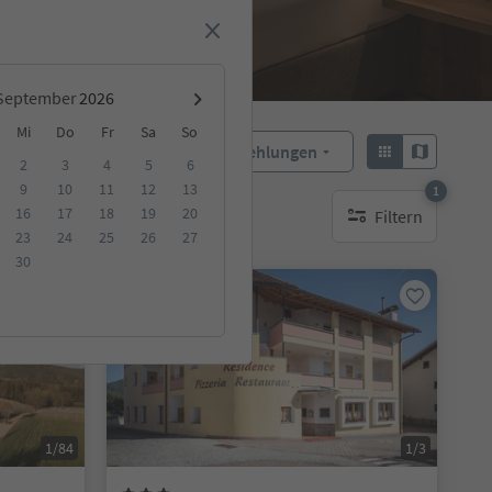
September
Mi
Do
Fr
Sa
So
Empfehlungen
Sortieren:
2
3
4
5
6
9
10
11
12
13
1
16
17
18
19
20
Filtern
ge Unterkunft
1 aktiver Filter
23
24
25
26
27
30
Online buchbar
1/84
1/3