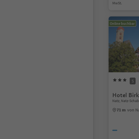
MwSt.
Online buchbar
S
Hotel Bir
Natz, Natz-Scha
71 m
von N