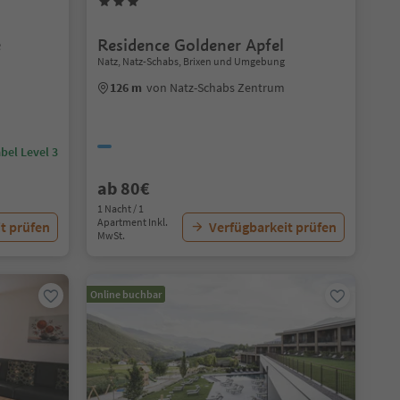
e
Residence Goldener Apfel
Natz, Natz-Schabs, Brixen und Umgebung
126 m
von Natz-Schabs Zentrum
bel Level 3
ab 80€
1 Nacht / 1
Apartment Inkl.
t prüfen
Verfügbarkeit prüfen
MwSt.
Online buchbar