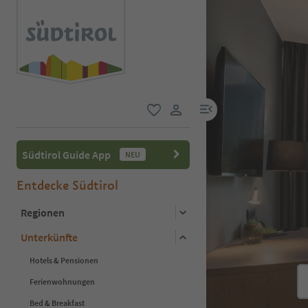
menu link
favorit
user link
Südtirol Guide App
NEU
Entdecke Südtirol
Regionen
Unterkünfte
Hotels & Pensionen
Ferienwohnungen
Bed & Breakfast