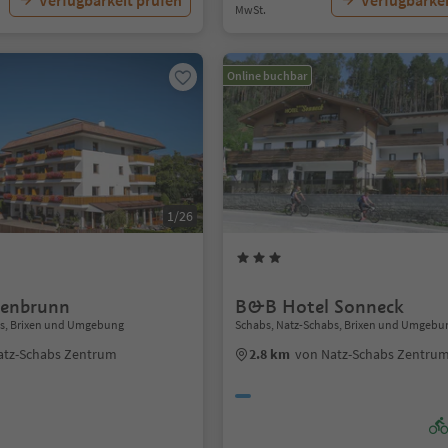
Verfügbarkeit prüfen
Verfügbarkei
MwSt.
Online buchbar
1/26
kenbrunn
B&B Hotel Sonneck
bs, Brixen und Umgebung
Schabs, Natz-Schabs, Brixen und Umgebu
atz-Schabs Zentrum
2.8 km
von Natz-Schabs Zentru