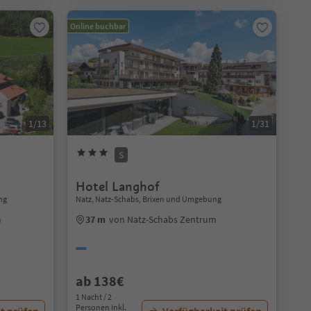
Online buchbar
1/13
1/31
S
Hotel Langhof
ng
Natz, Natz-Schabs, Brixen und Umgebung
m
37 m
von Natz-Schabs Zentrum
ab 138€
1 Nacht / 2
Personen Inkl.