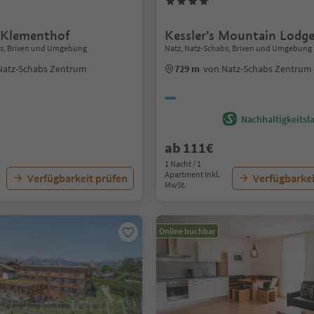
 Klementhof
Kessler's Mountain Lodg
bs, Brixen und Umgebung
Natz, Natz-Schabs, Brixen und Umgebung
Natz-Schabs Zentrum
729 m
von Natz-Schabs Zentrum
Nachhaltigkeitsla
ab 111€
1 Nacht / 1
Apartment Inkl.
Verfügbarkeit prüfen
Verfügbarkei
MwSt.
Online buchbar