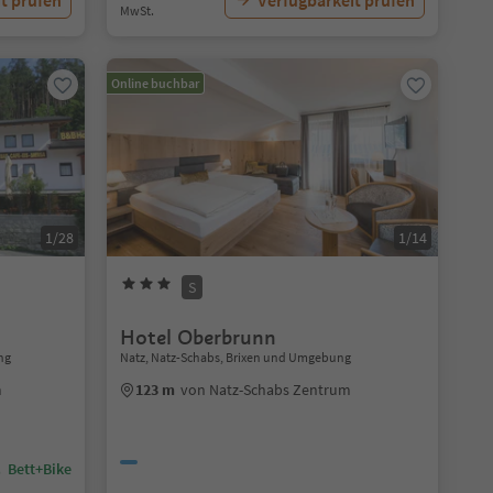
t prüfen
Verfügbarkeit prüfen
MwSt.
Online buchbar
1/28
1/14
S
Hotel Oberbrunn
ng
Natz, Natz-Schabs, Brixen und Umgebung
m
123 m
von Natz-Schabs Zentrum
Bett+Bike