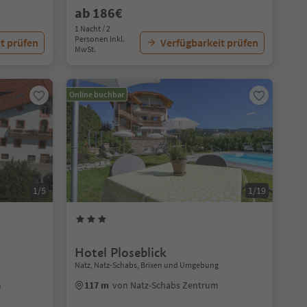
ab 186€
1 Nacht / 2
Personen Inkl.
t prüfen
Verfügbarkeit prüfen
MwSt.
Online buchbar
1/5
1/19
Hotel Ploseblick
Natz, Natz-Schabs, Brixen und Umgebung
m
117 m
von Natz-Schabs Zentrum