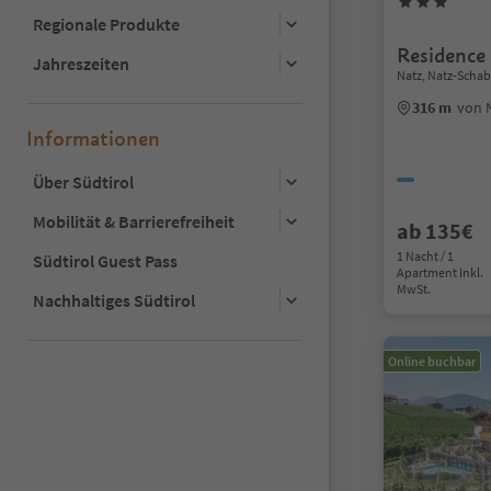
Regionale Produkte
Residence
Jahreszeiten
Natz, Natz-Scha
316 m
von 
Informationen
Über Südtirol
Mobilität & Barrierefreiheit
ab 135€
1 Nacht / 1
Südtirol Guest Pass
Apartment Inkl.
MwSt.
Nachhaltiges Südtirol
Online buchbar