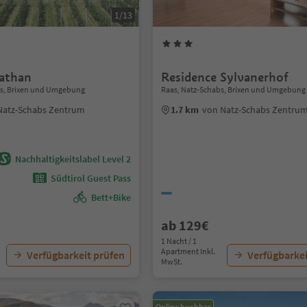
1/13
athan
Residence Sylvanerhof
bs, Brixen und Umgebung
Raas, Natz-Schabs, Brixen und Umgebung
Natz-Schabs Zentrum
1.7 km
von Natz-Schabs Zentru
Nachhaltigkeitslabel Level 2
Südtirol Guest Pass
Bett+Bike
ab 129€
1 Nacht / 1
Apartment Inkl.
Verfügbarkeit prüfen
Verfügbarkei
MwSt.
Online buchbar