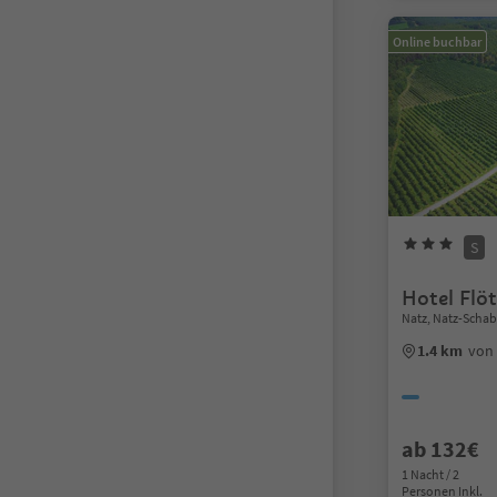
Online buchbar
S
Hotel Flö
Natz, Natz-Scha
1.4 km
von
ab 132€
1 Nacht / 2
Personen Inkl.