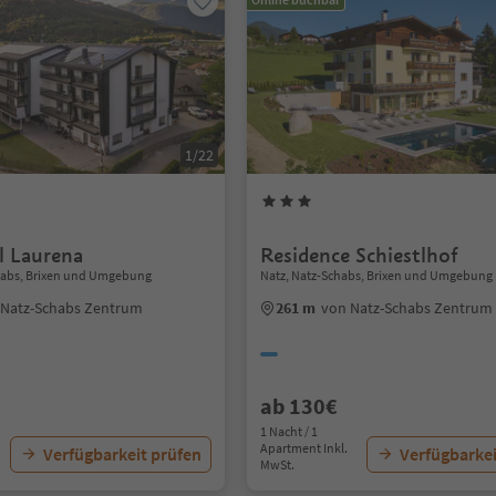
1/22
l Laurena
Residence Schiestlhof
habs, Brixen und Umgebung
Natz, Natz-Schabs, Brixen und Umgebung
 Natz-Schabs Zentrum
261 m
von Natz-Schabs Zentrum
ab 130€
1 Nacht / 1
Apartment Inkl.
Verfügbarkeit prüfen
Verfügbarkei
MwSt.