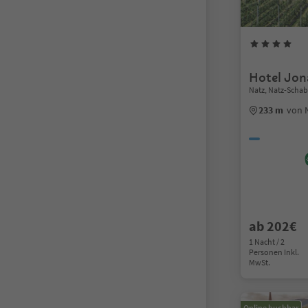
Hotel Jon
Natz, Natz-Scha
233 m
von 
ab 202€
1 Nacht / 2
Personen Inkl.
MwSt.
Online buchbar