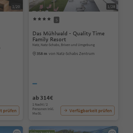
1/20
1/28
S
Das Mühlwald - Quality Time
Family Resort
Natz, Natz-Schabs, Brixen und Umgebung
m
358 m
von Natz-Schabs Zentrum
ab 314€
1 Nacht / 2
Personen Inkl.
t prüfen
Verfügbarkeit prüfen
MwSt.
Online buchbar