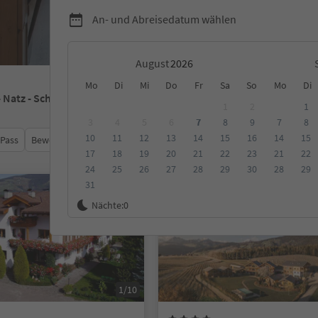
An- und Abreisedatum wählen
August
Mo
Di
Mi
Do
Fr
Sa
So
Mo
Di
- Natz - Schabs
1
2
1
3
4
5
6
7
8
9
7
8
10
11
12
13
14
15
16
14
15
 Pass
Bewertungen
Kategorie
Verpflegungsart
Nachhalti
17
18
19
20
21
22
23
21
22
24
25
26
27
28
29
30
28
29
31
Online buchbar
Nächte:
0
1/10