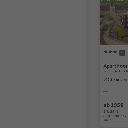
S
Aparthote
Schabs, Natz-Sc
2.1 km
von
ab 195€
1 Nacht / 1
Apartment Inkl.
MwSt.