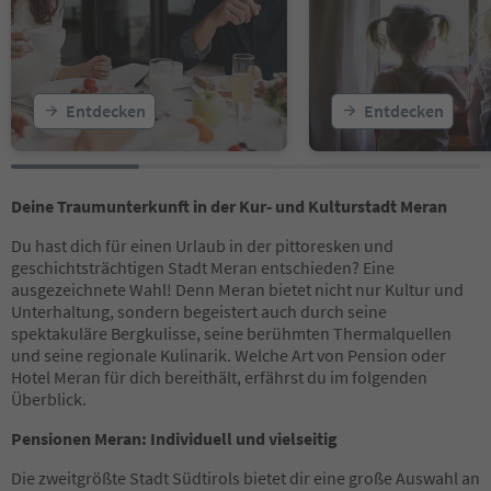
16
17
18
19
20
Entdecken
Entdecken
21
22
23
24
25
Deine Traumunterkunft in der Kur- und Kulturstadt Meran
26
Du hast dich für einen Urlaub in der pittoresken und
27
geschichtsträchtigen Stadt Meran entschieden? Eine
28
ausgezeichnete Wahl! Denn Meran bietet nicht nur Kultur und
Unterhaltung, sondern begeistert auch durch seine
spektakuläre Bergkulisse, seine berühmten Thermalquellen
und seine regionale Kulinarik. Welche Art von Pension oder
Hotel Meran für dich bereithält, erfährst du im folgenden
Überblick.
Pensionen Meran: Individuell und vielseitig
Die zweitgrößte Stadt Südtirols bietet dir eine große Auswahl an