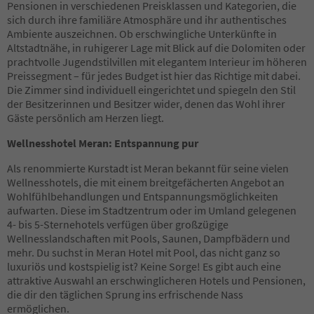
Pensionen in verschiedenen Preisklassen und Kategorien, die
sich durch ihre familiäre Atmosphäre und ihr authentisches
Ambiente auszeichnen. Ob erschwingliche Unterkünfte in
Altstadtnähe, in ruhigerer Lage mit Blick auf die Dolomiten oder
prachtvolle Jugendstilvillen mit elegantem Interieur im höheren
Preissegment – für jedes Budget ist hier das Richtige mit dabei.
Die Zimmer sind individuell eingerichtet und spiegeln den Stil
der Besitzerinnen und Besitzer wider, denen das Wohl ihrer
Gäste persönlich am Herzen liegt.
Wellnesshotel Meran: Entspannung pur
Als renommierte Kurstadt ist Meran bekannt für seine vielen
Wellnesshotels, die mit einem breitgefächerten Angebot an
Wohlfühlbehandlungen und Entspannungsmöglichkeiten
aufwarten. Diese im Stadtzentrum oder im Umland gelegenen
4- bis 5-Sternehotels verfügen über großzügige
Wellnesslandschaften mit Pools, Saunen, Dampfbädern und
mehr. Du suchst in Meran Hotel mit Pool, das nicht ganz so
luxuriös und kostspielig ist? Keine Sorge! Es gibt auch eine
attraktive Auswahl an erschwinglicheren Hotels und Pensionen,
die dir den täglichen Sprung ins erfrischende Nass
ermöglichen.