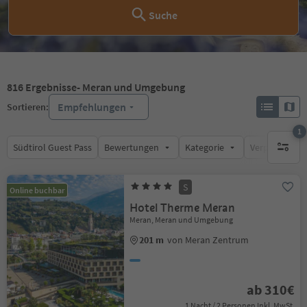
Suche
816
Ergebnisse
- Meran und Umgebung
Empfehlungen
Sortieren:
1
Südtirol Guest Pass
Bewertungen
Kategorie
Verpflegungsa
1 aktive
S
Online buchbar
Hotel Therme Meran
Meran, Meran und Umgebung
201 m
von Meran Zentrum
ab 310€
1 Nacht / 2 Personen Inkl. MwSt.