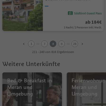
Südtirol Guest Pass
ab 184€
1 Nacht / 2 Personen Inkl. MwSt.
1
2
...
...
1
7
8
9
28
3
4
211 - 240 von 816 Ergebnissen
5
6
Weitere Unterkünfte
7
8
9
10
Bed & Breakfast in
Ferienwohnun
11
Meran und
Meran und
12
Umgebung
Umgebung
13
14
15