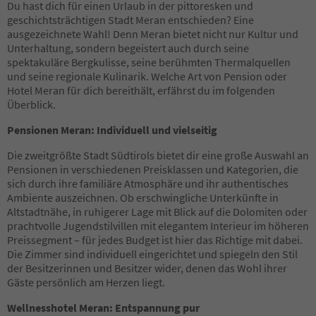
Du hast dich für einen Urlaub in der pittoresken und
27
geschichtsträchtigen Stadt Meran entschieden? Eine
28
ausgezeichnete Wahl! Denn Meran bietet nicht nur Kultur und
Unterhaltung, sondern begeistert auch durch seine
spektakuläre Bergkulisse, seine berühmten Thermalquellen
und seine regionale Kulinarik. Welche Art von Pension oder
Hotel Meran für dich bereithält, erfährst du im folgenden
Überblick.
Pensionen Meran: Individuell und vielseitig
Die zweitgrößte Stadt Südtirols bietet dir eine große Auswahl an
Pensionen in verschiedenen Preisklassen und Kategorien, die
sich durch ihre familiäre Atmosphäre und ihr authentisches
Ambiente auszeichnen. Ob erschwingliche Unterkünfte in
Altstadtnähe, in ruhigerer Lage mit Blick auf die Dolomiten oder
prachtvolle Jugendstilvillen mit elegantem Interieur im höheren
Preissegment – für jedes Budget ist hier das Richtige mit dabei.
Die Zimmer sind individuell eingerichtet und spiegeln den Stil
der Besitzerinnen und Besitzer wider, denen das Wohl ihrer
Gäste persönlich am Herzen liegt.
Wellnesshotel Meran: Entspannung pur