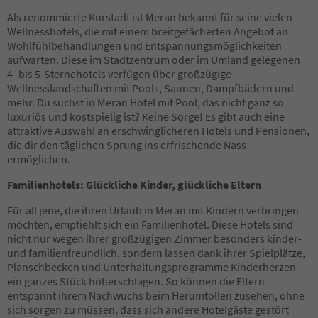
Als renommierte Kurstadt ist Meran bekannt für seine vielen
Wellnesshotels, die mit einem breitgefächerten Angebot an
Wohlfühlbehandlungen und Entspannungsmöglichkeiten
aufwarten. Diese im Stadtzentrum oder im Umland gelegenen
4- bis 5-Sternehotels verfügen über großzügige
Wellnesslandschaften mit Pools, Saunen, Dampfbädern und
mehr. Du suchst in Meran Hotel mit Pool, das nicht ganz so
luxuriös und kostspielig ist? Keine Sorge! Es gibt auch eine
attraktive Auswahl an erschwinglicheren Hotels und Pensionen,
die dir den täglichen Sprung ins erfrischende Nass
ermöglichen.
Familienhotels: Glückliche Kinder, glückliche Eltern
Für all jene, die ihren Urlaub in Meran mit Kindern verbringen
möchten, empfiehlt sich ein Familienhotel. Diese Hotels sind
nicht nur wegen ihrer großzügigen Zimmer besonders kinder-
und familienfreundlich, sondern lassen dank ihrer Spielplätze,
Planschbecken und Unterhaltungsprogramme Kinderherzen
ein ganzes Stück höherschlagen. So können die Eltern
entspannt ihrem Nachwuchs beim Herumtollen zusehen, ohne
sich sorgen zu müssen, dass sich andere Hotelgäste gestört