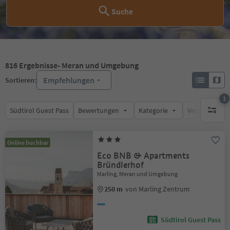
Suche
816
Ergebnisse
- Meran und Umgebung
Empfehlungen
Sortieren:
1
Südtirol Guest Pass
Bewertungen
Kategorie
Verpflegungsa
1 aktive
Online buchbar
Eco BNB & Apartments
Bründlerhof
Marling, Meran und Umgebung
250 m
von Marling Zentrum
Südtirol Guest Pass