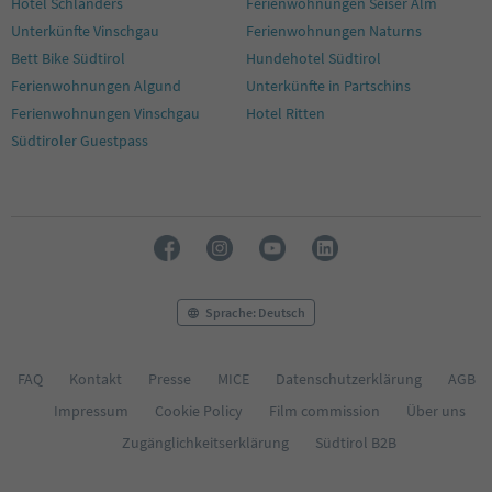
Hotel Schlanders
Ferienwohnungen Seiser Alm
Unterkünfte Vinschgau
Ferienwohnungen Naturns
Bett Bike Südtirol
Hundehotel Südtirol
Ferienwohnungen Algund
Unterkünfte in Partschins
Ferienwohnungen Vinschgau
Hotel Ritten
Südtiroler Guestpass
Sprache: Deutsch
FAQ
Kontakt
Presse
MICE
Datenschutzerklärung
AGB
Impressum
Cookie Policy
Film commission
Über uns
Zugänglichkeitserklärung
Südtirol B2B