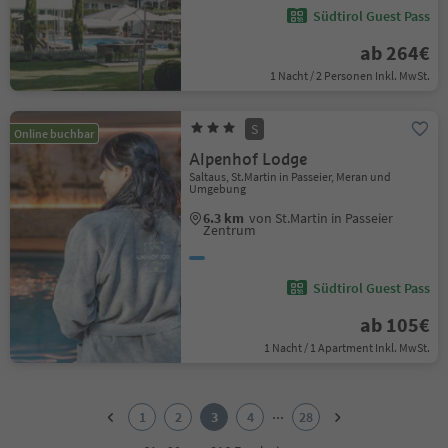
Südtirol Guest Pass
ab 264€
1 Nacht / 2 Personen Inkl. MwSt.
S
Online buchbar
Alpenhof Lodge
Saltaus, St.Martin in Passeier, Meran und
Umgebung
6.3 km
von St.Martin in Passeier
Zentrum
Südtirol Guest Pass
ab 105€
1 Nacht / 1 Apartment Inkl. MwSt.
1
2
...
1
2
3
4
28
3