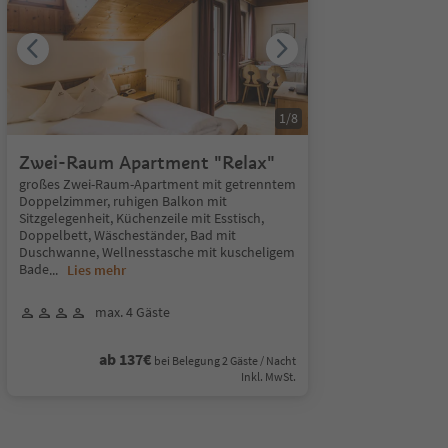
1
/
8
Zwei-Raum Apartment "Relax"
großes Zwei-Raum-Apartment mit getrenntem
Doppelzimmer, ruhigen Balkon mit
Sitzgelegenheit, Küchenzeile mit Esstisch,
Doppelbett, Wäscheständer, Bad mit
Duschwanne, Wellnesstasche mit kuscheligem
Bade
...
Lies mehr
max. 4 Gäste
ab 137€
bei Belegung 2 Gäste / Nacht
Inkl. MwSt.