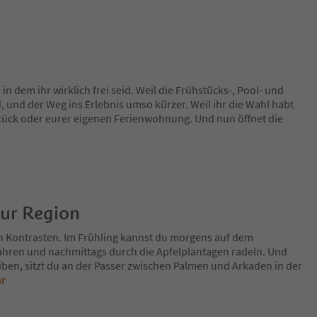
 in dem ihr wirklich frei seid. Weil die Frühstücks-, Pool- und
, und der Weg ins Erlebnis umso kürzer. Weil ihr die Wahl habt
ück oder eurer eigenen Ferienwohnung. Und nun öffnet die
zur Region
n Kontrasten. Im Frühling kannst du morgens auf dem
fahren und nachmittags durch die Apfelplantagen radeln. Und
iben, sitzt du an der Passer zwischen Palmen und Arkaden in der
hr