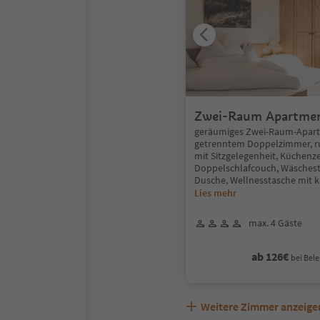
Zwei-Raum Apartme
geräumiges Zwei-Raum-Apar
getrenntem Doppelzimmer, r
mit Sitzgelegenheit, Küchenzei
Doppelschlafcouch, Wäschest
Dusche, Wellnesstasche mit k
Lies mehr
max. 4 Gäste
ab 126€
bei Bele
Weitere Zimmer anzeige