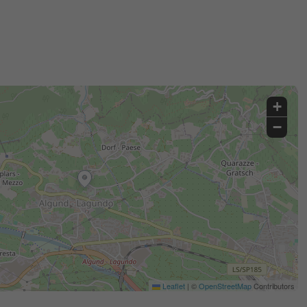
+
−
Leaflet
|
©
OpenStreetMap
Contributors