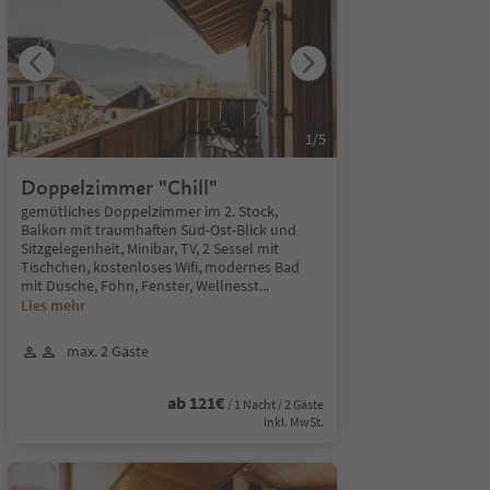
1
/
5
Doppelzimmer "Chill"
gemütliches Doppelzimmer im 2. Stock,
Balkon mit traumhaften Süd-Ost-Blick und
Sitzgelegenheit, Minibar, TV, 2 Sessel mit
Tischchen, kostenloses Wifi, modernes Bad
mit Dusche, Föhn, Fenster, Wellnesst
...
Lies mehr
max. 2 Gäste
ab 121€
/ 1 Nacht / 2 Gäste
Inkl. MwSt.