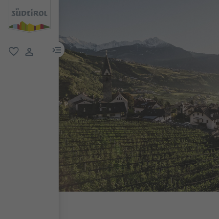
menu link
favorit
user link