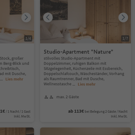
1
/
4
1
/
7
Studio-Apartment "Nature"
Stock, großer
stilvolles Studio-Apartment mit
 Berg-Blick und
Doppelzimmer, ruhigen Balkon mit
chreibtisch,
Sitzgelegenheit, Küchenzeile mit Essbereich,
ad mit Dusche,
Doppelschlafcouch, Wäscheständer, Vorhang
als Raumtrenner, Bad mit Dusche,
...
Lies mehr
Wellnesstasche
...
Lies mehr
max. 2 Gäste
81€
ab 113€
/ 1 Nacht / 1 Gast
bei Belegung 2 Gäste / Nacht
Inkl. MwSt.
Inkl. MwSt.