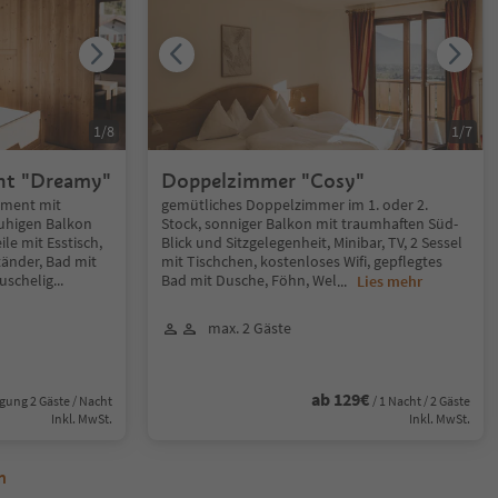
1
/
8
1
/
7
nt "Dreamy"
Doppelzimmer "Cosy"
tment mit
gemütliches Doppelzimmer im 1. oder 2.
uhigen Balkon
Stock, sonniger Balkon mit traumhaften Süd-
le mit Esstisch,
Blick und Sitzgelegenheit, Minibar, TV, 2 Sessel
änder, Bad mit
mit Tischchen, kostenloses Wifi, gepflegtes
uschelig
...
Bad mit Dusche, Föhn, Wel
...
Lies mehr
max. 2 Gäste
ab 129€
gung 2 Gäste / Nacht
/ 1 Nacht / 2 Gäste
Inkl. MwSt.
Inkl. MwSt.
n