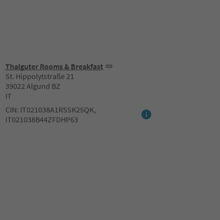
Thalguter Rooms & Breakfast
St. Hippolytstraße 21
39022 Algund BZ
IT
CIN: IT021038A1RSSK25QK,
IT021038B44ZFDHP63