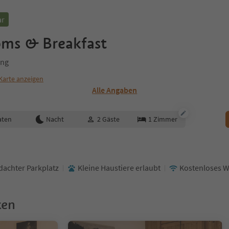
ar
oms & Breakfast
ung
Karte anzeigen
Alle Angaben
aten
Nacht
2
Gäste
1
Zimmer
achter Parkplatz
Kleine Haustiere erlaubt
Kostenloses 
ken