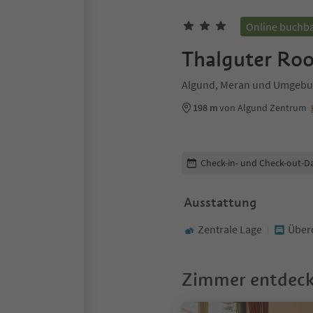
Online buchb
Thalguter Ro
Algund, Meran und Umgeb
198 m
von Algund Zentrum
Buchungsdetails bearbeiten
Check-in- und Check-out-D
Ausstattung
Zentrale Lage
Überd
Zimmer entdec