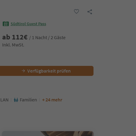
Südtirol Guest Pass
ab
112
€
/ 1 Nacht / 2 Gäste
Inkl. MwSt.
Verfügbarkeit prüfen
WLAN
Familien
+ 24 mehr