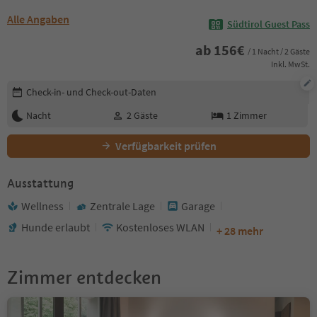
Alle Angaben
Südtirol Guest Pass
ab
156
€
/ 1 Nacht / 2 Gäste
Inkl. MwSt.
Buchungsdetails bearbeiten
Check-in- und Check-out-Daten
Nacht
2
Gäste
1
Zimmer
Verfügbarkeit prüfen
Ausstattung
Wellness
Zentrale Lage
Garage
Hunde erlaubt
Kostenloses WLAN
+ 28 mehr
Zimmer entdecken