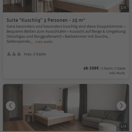
1
/
4
Suite "Kuschlig" 3 Personen - 25 m²
Ganz besonders und besonders kuschlig sind diese Doppelzimmer. •
Bequeme Betten zum Ausschlafen • Aussicht auf Berge & Umgebung
(Vinschgau und Burggrafenamt) • Badezimmer mit Dusche,
Seifenspende
...
Lies mehr
max. 3 Gäste
ab 168€
/ 1 Nacht / 2 Gäste
Inkl. MwSt.
1
/
4