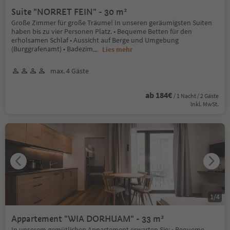
Suite "NORRET FEIN" - 30 m²
Große Zimmer für große Träume! In unseren geräumigsten Suiten
haben bis zu vier Personen Platz. • Bequeme Betten für den
erholsamen Schlaf • Aussicht auf Berge und Umgebung
(Burggrafenamt) • Badezim
...
Lies mehr
max. 4 Gäste
ab 184€
/ 1 Nacht / 2 Gäste
Inkl. MwSt.
1
/
4
Appartement "WIA DORHUAM" - 33 m²
In unserem gemütlichen Appartement erwarten Sie: • Bequeme