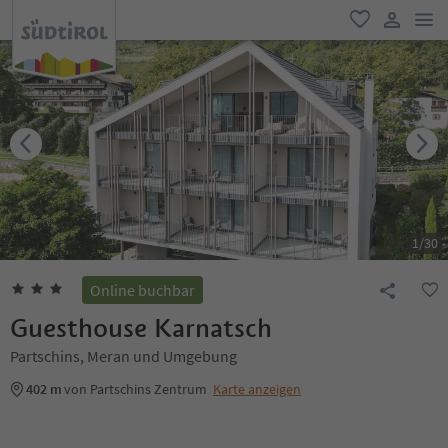
men
favorit
user lin
1
/
30
Online buchbar
Guesthouse Karnatsch
Partschins, Meran und Umgebung
402 m
von Partschins Zentrum
Karte anzeigen