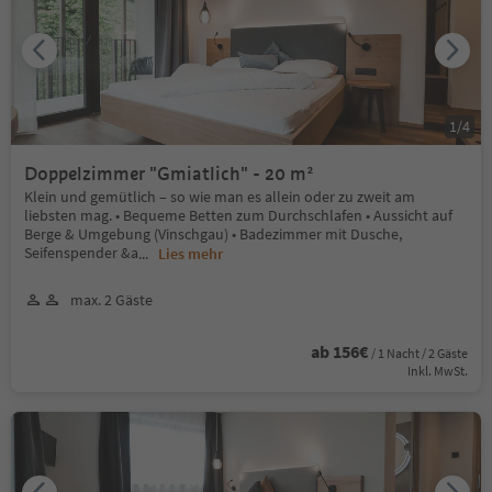
1
/
4
Doppelzimmer "Gmiatlich" - 20 m²
Klein und gemütlich – so wie man es allein oder zu zweit am
liebsten mag. • Bequeme Betten zum Durchschlafen • Aussicht auf
Berge & Umgebung (Vinschgau) • Badezimmer mit Dusche,
Seifenspender &a
...
Lies mehr
max. 2 Gäste
ab 156€
/ 1 Nacht / 2 Gäste
Inkl. MwSt.