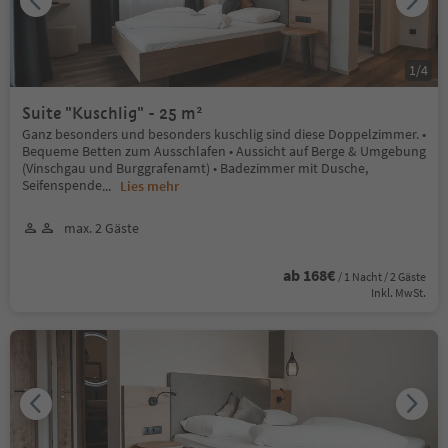
1
/
4
Suite "Kuschlig" - 25 m²
Ganz besonders und besonders kuschlig sind diese Doppelzimmer. •
Bequeme Betten zum Ausschlafen • Aussicht auf Berge & Umgebung
(Vinschgau und Burggrafenamt) • Badezimmer mit Dusche,
Seifenspende
...
Lies mehr
max. 2 Gäste
ab 168€
/ 1 Nacht / 2 Gäste
Inkl. MwSt.