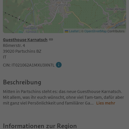
Leaflet
|
©
OpenStreetMap
Contributors
Guesthouse Karnatsch
Römerstr. 4
39020 Partschins BZ
IT
CIN: IT021062A1MXU3XN7L
Beschreibung
Mitten in Partschins steht es: das neue Guesthouse Karnatsch.
Mit allem, was ihr euch wünscht, ohne viel Tam-tam, dafür aber
mit ganz viel Persönlichkeit und familiärer Ga
...
Lies mehr
Informationen zur Region