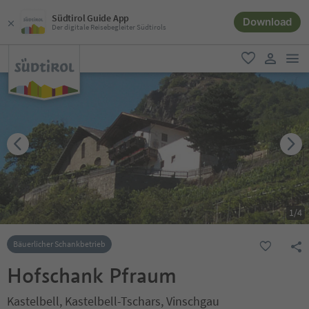
Südtirol Guide App
Download
Der digitale Reisebegleiter Südtirols
men
favorit
user lin
1
/
4
Bäuerlicher Schankbetrieb
Hofschank Pfraum
Kastelbell, Kastelbell-Tschars, Vinschgau