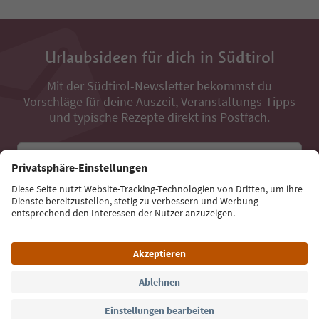
Urlaubsideen für dich in Südtirol
Mit der Südtirol-Newsletter bekommst du
Vorschläge für deine Auszeit, Veranstaltungs-Tipps
und typische Rezepte direkt ins Postfach.
E-Mail Adresse
Jetzt anmelden