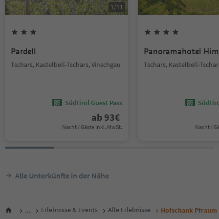
1
/
11
Pardell
Panoramahotel Him
Tschars, Kastelbell-Tschars, Vinschgau
Tschars, Kastelbell-Tschar
Südtirol Guest Pass
Südtir
ab
93
€
Nacht / Gäste Inkl. MwSt.
Nacht / G
Alle Unterkünfte in der Nähe
...
Erlebnisse & Events
Alle Erlebnisse
Hofschank Pfraum