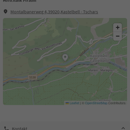
Hofschank Pfraum
Montalbanerweg 4,39020,Kastelbell - Tschars
+
−
Leaflet
|
©
OpenStreetMap
Contributors
Kontakt