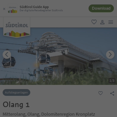
Südtirol Guide App
Download
Der digitale Reisebegleiter Südtirols
men
favorit
user lin
1
/
3
Aufstiegsanlagen
Olang 1
Mitterolang, Olang, Dolomitenregion Kronplatz