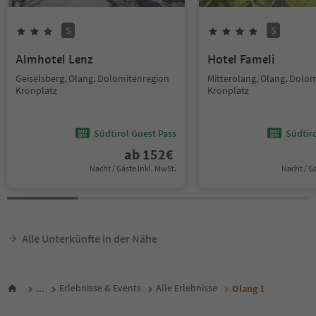
S
S
Almhotel Lenz
Hotel Fameli
Geiselsberg, Olang, Dolomitenregion
Mitterolang, Olang, Dolo
Kronplatz
Kronplatz
Südtirol Guest Pass
Südtir
ab
152
€
Nacht / Gäste Inkl. MwSt.
Nacht / G
Alle Unterkünfte in der Nähe
...
Erlebnisse & Events
Alle Erlebnisse
Olang 1