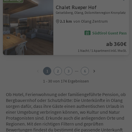
Chalet Rueper Hof
Geiselsberg, Olang, Dolomitenregion Kronplatz
2.1 km
von Olang Zentrum
Südtirol Guest Pass
ab 360€
1 Nacht / 1 Apartment Inkl. MwSt.
1
2
...
1
2
3
6
3
4
1 - 30 von 174 Ergebnissen
5
6
Ob Hotel, Ferienwohnung oder familiengeführte Pension, ob
Bergbauernhof oder Schutzhütte: Die Unterkünfte in Olang
sorgen dafür, dass ihre Gäste einen authentischen Urlaub in
einer Umgebung verbringen können, wo Kultur und Natur
Protagonisten sind. Erkunde auch die anliegenden Orte und
Regionen. Mit den richtigen Filtern und geprüften
Bewertungen findest du bestimmt die passende Unterkunft