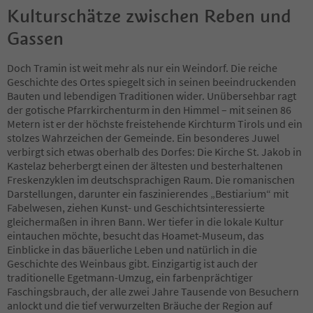
Kulturschätze zwischen Reben und
Gassen
Doch Tramin ist weit mehr als nur ein Weindorf. Die reiche
Geschichte des Ortes spiegelt sich in seinen beeindruckenden
Bauten und lebendigen Traditionen wider. Unübersehbar ragt
der gotische Pfarrkirchenturm in den Himmel – mit seinen 86
Metern ist er der höchste freistehende Kirchturm Tirols und ein
stolzes Wahrzeichen der Gemeinde. Ein besonderes Juwel
verbirgt sich etwas oberhalb des Dorfes: Die Kirche St. Jakob in
Kastelaz beherbergt einen der ältesten und besterhaltenen
Freskenzyklen im deutschsprachigen Raum. Die romanischen
Darstellungen, darunter ein faszinierendes „Bestiarium“ mit
Fabelwesen, ziehen Kunst- und Geschichtsinteressierte
gleichermaßen in ihren Bann. Wer tiefer in die lokale Kultur
eintauchen möchte, besucht das Hoamet-Museum, das
Einblicke in das bäuerliche Leben und natürlich in die
Geschichte des Weinbaus gibt. Einzigartig ist auch der
traditionelle Egetmann-Umzug, ein farbenprächtiger
Faschingsbrauch, der alle zwei Jahre Tausende von Besuchern
anlockt und die tief verwurzelten Bräuche der Region auf