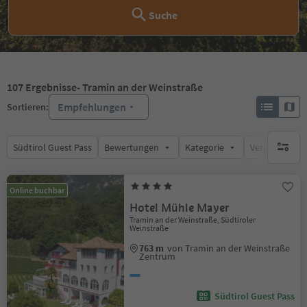
Suche
107
Ergebnisse
- Tramin an der Weinstraße
Empfehlungen
Sortieren:
Südtirol Guest Pass
Bewertungen
Kategorie
Verpflegungsa
keine ak
Online buchbar
Hotel Mühle Mayer
Tramin an der Weinstraße, Südtiroler
Weinstraße
763 m
von Tramin an der Weinstraße
Zentrum
Südtirol Guest Pass