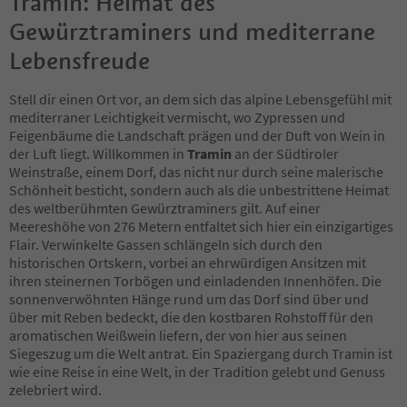
Tramin: Heimat des
Gewürztraminers und mediterrane
Lebensfreude
Stell dir einen Ort vor, an dem sich das alpine Lebensgefühl mit
mediterraner Leichtigkeit vermischt, wo Zypressen und
Feigenbäume die Landschaft prägen und der Duft von Wein in
der Luft liegt. Willkommen in
Tramin
an der Südtiroler
Weinstraße, einem Dorf, das nicht nur durch seine malerische
Schönheit besticht, sondern auch als die unbestrittene Heimat
des weltberühmten Gewürztraminers gilt. Auf einer
Meereshöhe von 276 Metern entfaltet sich hier ein einzigartiges
Flair. Verwinkelte Gassen schlängeln sich durch den
historischen Ortskern, vorbei an ehrwürdigen Ansitzen mit
ihren steinernen Torbögen und einladenden Innenhöfen. Die
sonnenverwöhnten Hänge rund um das Dorf sind über und
über mit Reben bedeckt, die den kostbaren Rohstoff für den
aromatischen Weißwein liefern, der von hier aus seinen
Siegeszug um die Welt antrat. Ein Spaziergang durch Tramin ist
wie eine Reise in eine Welt, in der Tradition gelebt und Genuss
zelebriert wird.