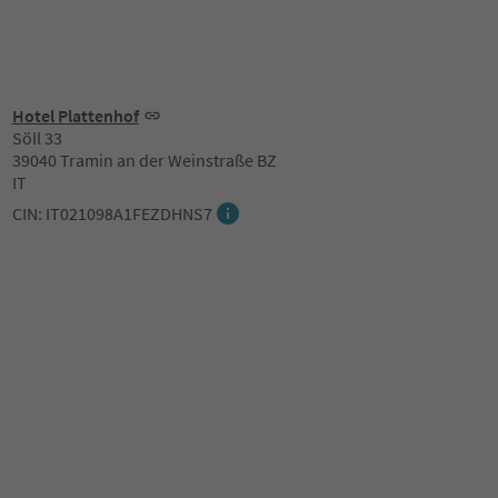
Hotel Plattenhof
Söll 33
39040 Tramin an der Weinstraße BZ
IT
CIN: IT021098A1FEZDHNS7