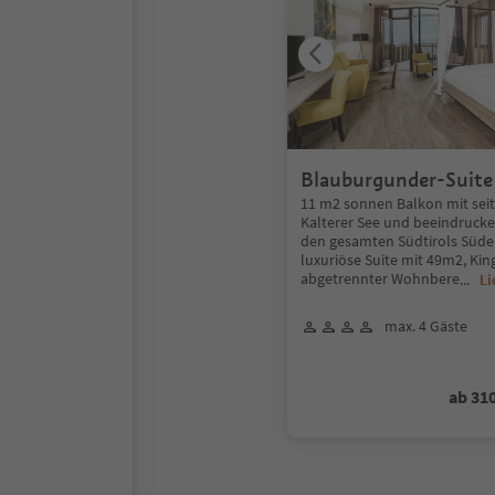
Blauburgunder-Suite
11 m2 sonnen Balkon mit seit
Kalterer See und beeindrucke
den gesamten Südtirols Süde
luxuriöse Suite mit 49m2, Kin
abgetrennter Wohnbere
...
Li
max. 4 Gäste
ab 31