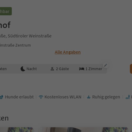
chbar
hof
aße, Südtiroler Weinstraße
einstraße Zentrum
Alle Angaben
aten
Nacht
2
Gäste
1
Zimmer
Hunde erlaubt
Kostenloses WLAN
Ruhig gelegen
ken