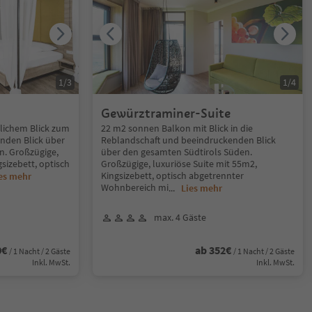
1
/
3
1
/
4
Gewürztraminer-Suite
lichem Blick zum
22 m2 sonnen Balkon mit Blick in die
nden Blick über
Reblandschaft und beeindruckenden Blick
n. Großzügige,
über den gesamten Südtirols Süden.
gsizebett, optisch
Großzügige, luxuriöse Suite mit 55m2,
Kingsizebett, optisch abgetrennter
es mehr
Wohnbereich mi
...
Lies mehr
max. 4 Gäste
0€
ab 352€
/ 1 Nacht / 2 Gäste
/ 1 Nacht / 2 Gäste
Inkl. MwSt.
Inkl. MwSt.