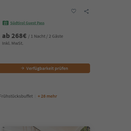
Südtirol Guest Pass
ab
268
€
/ 1 Nacht / 2 Gäste
Inkl. MwSt.
Verfügbarkeit prüfen
Frühstücksbuffet
+ 26 mehr