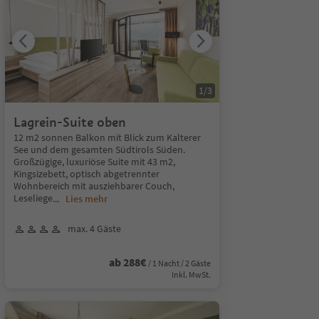
1
/
3
Lagrein-Suite oben
12 m2 sonnen Balkon mit Blick zum Kalterer
See und dem gesamten Südtirols Süden.
Großzügige, luxuriöse Suite mit 43 m2,
Kingsizebett, optisch abgetrennter
Wohnbereich mit ausziehbarer Couch,
Leseliege
...
Lies mehr
max. 4 Gäste
ab 288€
/ 1 Nacht / 2 Gäste
Inkl. MwSt.