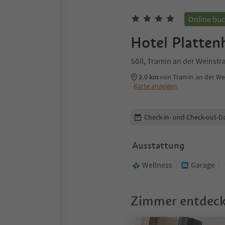
Online bu
Hotel Platten
Söll, Tramin an der Weinstr
2.0 km
von Tramin an der W
Karte anzeigen
Buchungsdetails bearbeiten
Check-in- und Check-out-D
Ausstattung
Wellness
Garage
Zimmer entdec