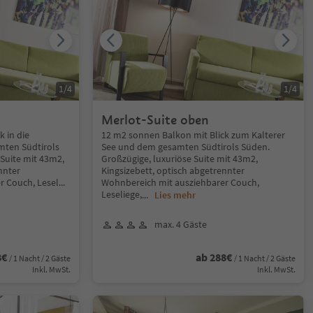
1
/
4
1
/
4
Merlot-Suite oben
 in die
12 m2 sonnen Balkon mit Blick zum Kalterer
mten Südtirols
See und dem gesamten Südtirols Süden.
 Suite mit 43m2,
Großzügige, luxuriöse Suite mit 43m2,
nnter
Kingsizebett, optisch abgetrennter
r Couch, Lesel
...
Wohnbereich mit ausziehbarer Couch,
Leseliege,
...
Lies mehr
max. 4 Gäste
8€
ab 288€
/ 1 Nacht / 2 Gäste
/ 1 Nacht / 2 Gäste
Inkl. MwSt.
Inkl. MwSt.