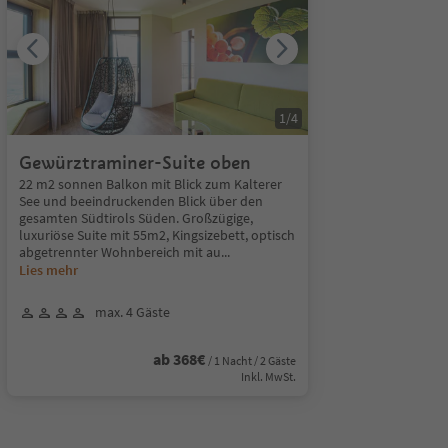
1
/
4
Gewürztraminer-Suite oben
22 m2 sonnen Balkon mit Blick zum Kalterer
See und beeindruckenden Blick über den
gesamten Südtirols Süden. Großzügige,
luxuriöse Suite mit 55m2, Kingsizebett, optisch
abgetrennter Wohnbereich mit au
...
Lies mehr
max. 4 Gäste
ab 368€
/ 1 Nacht / 2 Gäste
Inkl. MwSt.