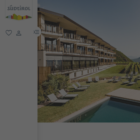
menu link
favorit
user link