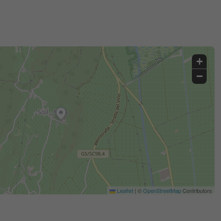
+
−
Leaflet
|
©
OpenStreetMap
Contributors