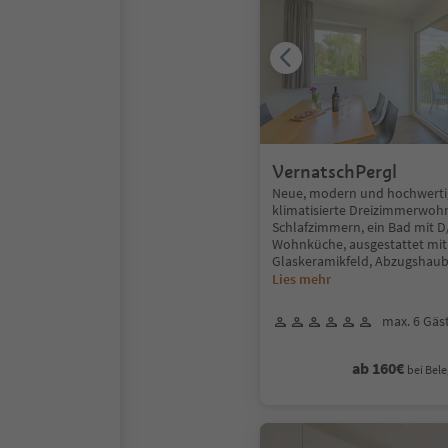
VernatschPergl
Neue, modern und hochwertig
klimatisierte Dreizimmerwoh
Schlafzimmern, ein Bad mit 
Wohnküche, ausgestattet mit
Glaskeramikfeld, Abzugshaub
Lies mehr
max. 6 Gäs
ab 160€
bei Bele