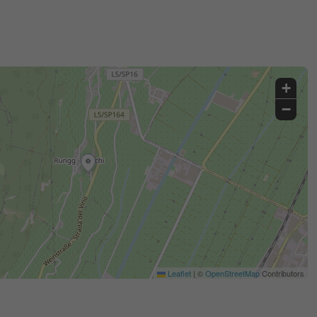
+
−
Leaflet
|
©
OpenStreetMap
Contributors