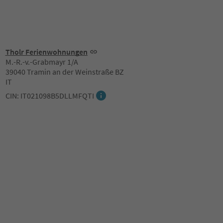
Tholr Ferienwohnungen
M.-R.-v.-Grabmayr 1/A
39040 Tramin an der Weinstraße BZ
IT
CIN: IT021098B5DLLMFQTI