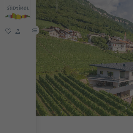
menu link
favorit
user link