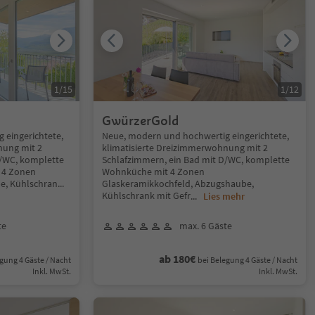
1
/
15
1
/
12
GwürzerGold
 eingerichtete,
Neue, modern und hochwertig eingerichtete,
nung mit 2
klimatisierte Dreizimmerwohnung mit 2
D/WC, komplette
Schlafzimmern, ein Bad mit D/WC, komplette
 4 Zonen
Wohnküche mit 4 Zonen
e, Kühlschran
...
Glaskeramikkochfeld, Abzugshaube,
Kühlschrank mit Gefr
...
Lies mehr
te
max. 6 Gäste
ab 180€
gung 4 Gäste / Nacht
bei Belegung 4 Gäste / Nacht
Inkl. MwSt.
Inkl. MwSt.