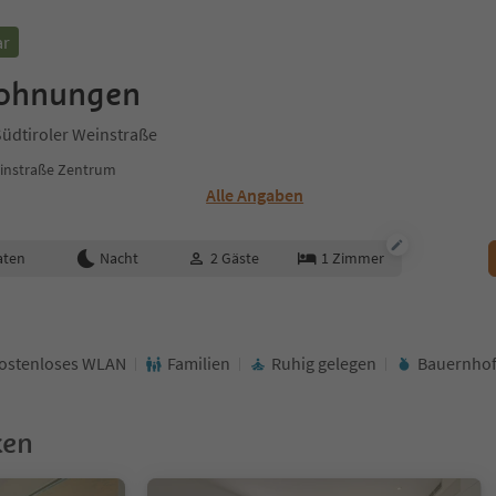
ar
wohnungen
Südtiroler Weinstraße
einstraße Zentrum
Alle Angaben
aten
Nacht
2
Gäste
1
Zimmer
ostenloses WLAN
Familien
Ruhig gelegen
Bauernhof
ken