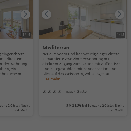
1
/
14
1
/
15
Mediterran
eingerichtete
Neue, modern und hochwertig eingerichtete,
 mit direktem
klimatisierte Zweizimmerwohnung mit
vor der Wohnung
direktem Zugang zum Garten mit Außentisch
ühlen, ein
und 2 Liegestühlen mit Sonnenschirm und
Wohnküche m
...
Blick auf das Weisshorn, voll ausgestat
...
Lies mehr
max. 4 Gäste
ab 110€
gung 2 Gäste / Nacht
bei Belegung 2 Gäste / Nacht
Inkl. MwSt.
Inkl. MwSt.