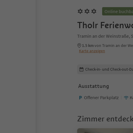
Online buchb
Tholr Ferien
Tramin an der Weinstraße, 
1.5 km
von Tramin an der W
Karte anzeigen
Buchungsdetails bearbeiten
Check-in- und Check-out-D
Ausstattung
Offener Parkplatz
K
Zimmer entdec