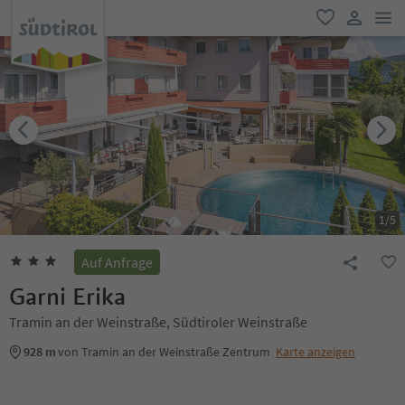
men
favorit
user lin
1
/
5
Auf Anfrage
Garni Erika
Tramin an der Weinstraße, Südtiroler Weinstraße
928 m
von Tramin an der Weinstraße Zentrum
Karte anzeigen