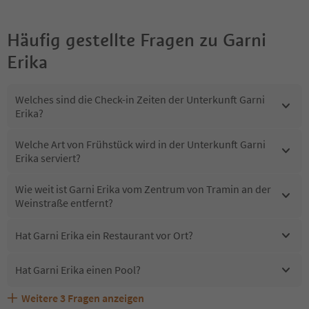
Häufig gestellte Fragen zu
Garni
Erika
Welches sind die Check-in Zeiten der Unterkunft Garni
Erika?
Welche Art von Frühstück wird in der Unterkunft Garni
Erika serviert?
Wie weit ist Garni Erika vom Zentrum von Tramin an der
Weinstraße entfernt?
Hat Garni Erika ein Restaurant vor Ort?
Hat Garni Erika einen Pool?
Weitere
3
Fragen anzeigen
Erhalten die Gäste von Garni Erika einen Südtirol
Sind Haustiere in der Unterkunft Garni Erika erlaubt?
Welche Services bietet Garni Erika?