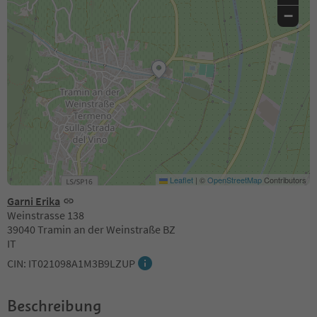
−
Leaflet
|
©
OpenStreetMap
Contributors
Garni Erika
Weinstrasse 138
39040 Tramin an der Weinstraße BZ
IT
CIN: IT021098A1M3B9LZUP
Beschreibung