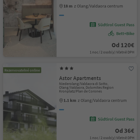
18 m
z Olang/Valdaora centrum
Südtirol Guest Pass
Bett+Bike
Od 120€
1 noc / 2 osob(y) Včetně DPH
Rezervovatelné online
Astor Apartments
Niederolang/Valdaora di Sotto,
Olang/Valdaora, Dolomites Region
Kronplatz/Plan de Corones
1.1 km
z Olang/Valdaora centrum
Südtirol Guest Pass
Od 36€
1 noc / 2 osob(y) Včetně DPH