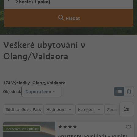
2 hosté / 1 pokoj
Hledat
Veškeré ubytování v
Olang/Valdaora
174
Výsledky
- Olang/Valdaora
Doporučeno
Objednat:
Südtirol Guest Pass
Hodnocení
Kategorie
Zpracovává
brak ak
Rezervovatelné online
Aparthotel Familiaris - Family