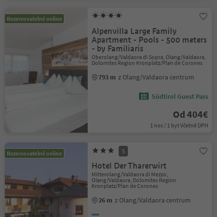
Rezervovatelné online
Alpenvilla Large Family
Apartment - Pools - 500 meters
- by Familiaris
Oberolang/Valdaora di Sopra, Olang/Valdaora,
Dolomites Region Kronplatz/Plan de Corones
793 m
z Olang/Valdaora centrum
Südtirol Guest Pass
Od 404€
1 noc / 1 byt Včetně DPH
S
Rezervovatelné online
Hotel Der Tharerwirt
Mitterolang/Valdaora di Mezzo,
Olang/Valdaora, Dolomites Region
Kronplatz/Plan de Corones
26 m
z Olang/Valdaora centrum