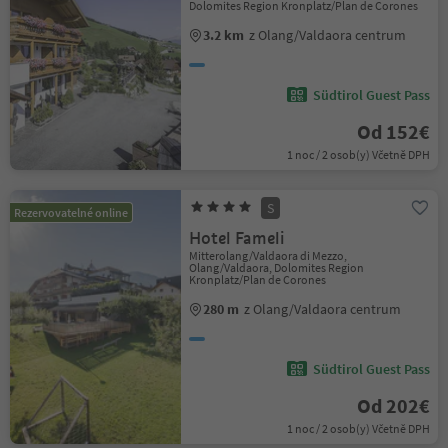
Dolomites Region Kronplatz/Plan de Corones
3.2 km
z Olang/Valdaora centrum
Südtirol Guest Pass
Od 152€
1 noc / 2 osob(y) Včetně DPH
S
Rezervovatelné online
Hotel Fameli
Mitterolang/Valdaora di Mezzo,
Olang/Valdaora, Dolomites Region
Kronplatz/Plan de Corones
280 m
z Olang/Valdaora centrum
Südtirol Guest Pass
Od 202€
1 noc / 2 osob(y) Včetně DPH