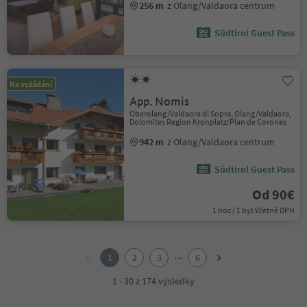
256 m
z Olang/Valdaora centrum
Südtirol Guest Pass
Na vyžádání
App. Nomis
Oberolang/Valdaora di Sopra, Olang/Valdaora,
Dolomites Region Kronplatz/Plan de Corones
942 m
z Olang/Valdaora centrum
Südtirol Guest Pass
Od 90€
1 noc / 1 byt Včetně DPH
1
2
...
1
2
3
6
3
4
1 - 30 z 174 výsledky
5
6