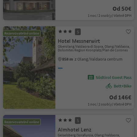
Od 50€
1 noc / 2 osob(y) Včetně DPH
S
Rezervovatelné online
Hotel Messnerwirt
Oberolang/Valdaora di Sopra, Olang/Valdaora,
Dolomites Region Kronplatz/Plan de Corones
858 m
z Olang/Valdaora centrum
Südtirol Guest Pass
Bett+Bike
Od 146€
1 noc / 2 osob(y) Včetně DPH
S
Rezervovatelné online
Almhotel Lenz
Geiselsberg/Sorafurcia, Olang/Valdaora,