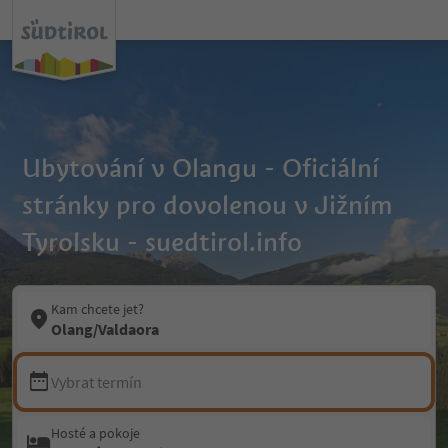
Ubytování v Olangu - Oficiální
stránky pro dovolenou v Jižním
Tyrolsku - suedtirol.info
Kam chcete jet?
Olang/Valdaora
Vybrat termín
Hosté a pokoje