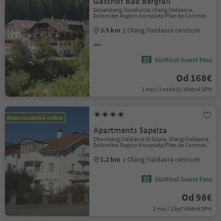
Gasthof Bad Bergfall
Geiselsberg/Sorafurcia, Olang/Valdaora,
Dolomites Region Kronplatz/Plan de Corones
3.9 km
z Olang/Valdaora centrum
Südtirol Guest Pass
Od 168€
1 noc / 2 osob(y) Včetně DPH
Rezervovatelné online
Apartments Sapelza
Oberolang/Valdaora di Sopra, Olang/Valdaora,
Dolomites Region Kronplatz/Plan de Corones
1.2 km
z Olang/Valdaora centrum
Südtirol Guest Pass
Od 98€
1 noc / 1 byt Včetně DPH