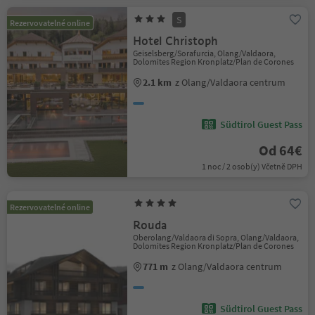
S
Rezervovatelné online
Hotel Christoph
Geiselsberg/Sorafurcia, Olang/Valdaora,
Dolomites Region Kronplatz/Plan de Corones
2.1 km
z Olang/Valdaora centrum
Südtirol Guest Pass
Od 64€
1 noc / 2 osob(y) Včetně DPH
Rezervovatelné online
Rouda
Oberolang/Valdaora di Sopra, Olang/Valdaora,
Dolomites Region Kronplatz/Plan de Corones
771 m
z Olang/Valdaora centrum
Südtirol Guest Pass