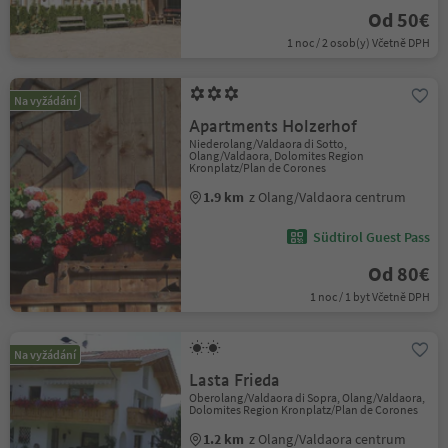
Od 50€
1 noc / 2 osob(y) Včetně DPH
Na vyžádání
Apartments Holzerhof
Niederolang/Valdaora di Sotto,
Olang/Valdaora, Dolomites Region
Kronplatz/Plan de Corones
1.9 km
z Olang/Valdaora centrum
Südtirol Guest Pass
Od 80€
1 noc / 1 byt Včetně DPH
Na vyžádání
Lasta Frieda
Oberolang/Valdaora di Sopra, Olang/Valdaora,
Dolomites Region Kronplatz/Plan de Corones
1.2 km
z Olang/Valdaora centrum