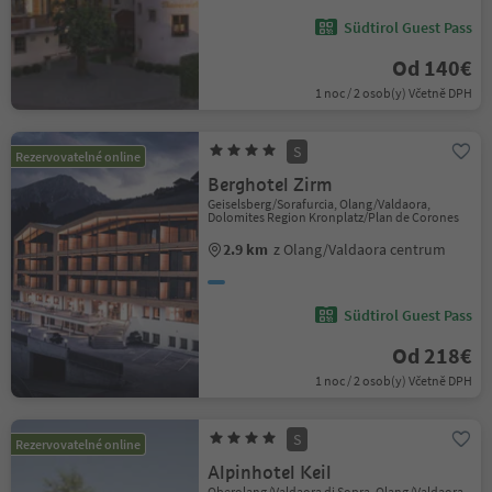
Südtirol Guest Pass
Od 140€
1 noc / 2 osob(y) Včetně DPH
S
Rezervovatelné online
Berghotel Zirm
Geiselsberg/Sorafurcia, Olang/Valdaora,
Dolomites Region Kronplatz/Plan de Corones
2.9 km
z Olang/Valdaora centrum
Südtirol Guest Pass
Od 218€
1 noc / 2 osob(y) Včetně DPH
S
Rezervovatelné online
Alpinhotel Keil
Oberolang/Valdaora di Sopra, Olang/Valdaora,