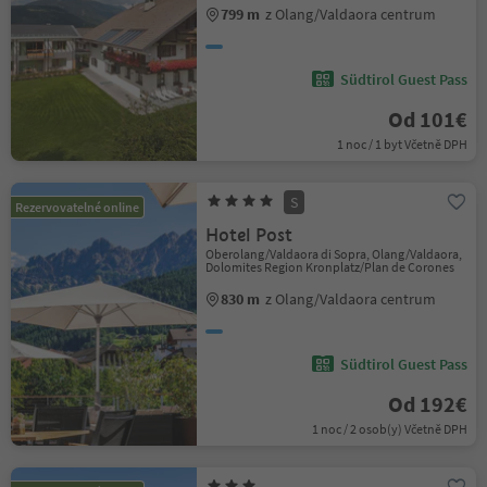
799 m
z Olang/Valdaora centrum
Südtirol Guest Pass
Od 101€
1 noc / 1 byt Včetně DPH
S
Rezervovatelné online
Hotel Post
Oberolang/Valdaora di Sopra, Olang/Valdaora,
Dolomites Region Kronplatz/Plan de Corones
830 m
z Olang/Valdaora centrum
Südtirol Guest Pass
Od 192€
1 noc / 2 osob(y) Včetně DPH