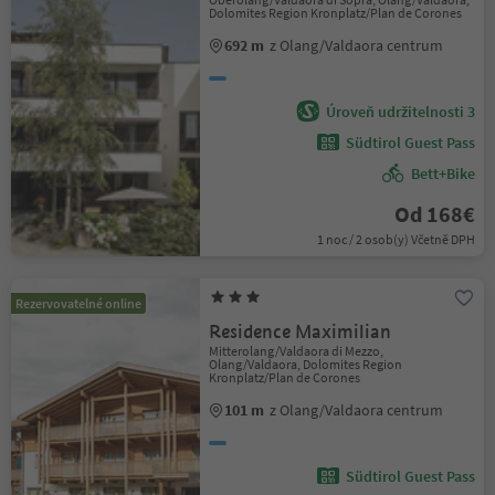
Dolomites Region Kronplatz/Plan de Corones
692 m
z Olang/Valdaora centrum
Úroveň udržitelnosti 3
Südtirol Guest Pass
Bett+Bike
Od 168€
1 noc / 2 osob(y) Včetně DPH
Rezervovatelné online
Residence Maximilian
Mitterolang/Valdaora di Mezzo,
Olang/Valdaora, Dolomites Region
Kronplatz/Plan de Corones
101 m
z Olang/Valdaora centrum
Südtirol Guest Pass