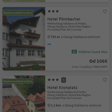
Rezervovatelné online
Hotel Pörnbacher
Mitterolang/Valdaora di Mezzo,
Olang/Valdaora, Dolomites Region
Kronplatz/Plan de Corones
791 m
z Olang/Valdaora centrum
Südtirol Guest Pass
Od 106€
1 noc / 2 osob(y) Včetně DPH
S
Rezervovatelné online
Hotel Kronplatz
Niederolang/Valdaora di Sotto,
Olang/Valdaora, Dolomites Region
Kronplatz/Plan de Corones
1.2 km
z Olang/Valdaora centrum