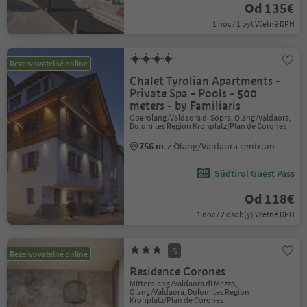
Od 135€
1 noc / 1 byt Včetně DPH
Rezervovatelné online
Chalet Tyrolian Apartments -
Private Spa - Pools - 500
meters - by Familiaris
Oberolang/Valdaora di Sopra, Olang/Valdaora,
Dolomites Region Kronplatz/Plan de Corones
756 m
z Olang/Valdaora centrum
Südtirol Guest Pass
Od 118€
1 noc / 2 osob(y) Včetně DPH
S
Rezervovatelné online
Residence Corones
Mitterolang/Valdaora di Mezzo,
Olang/Valdaora, Dolomites Region
Kronplatz/Plan de Corones