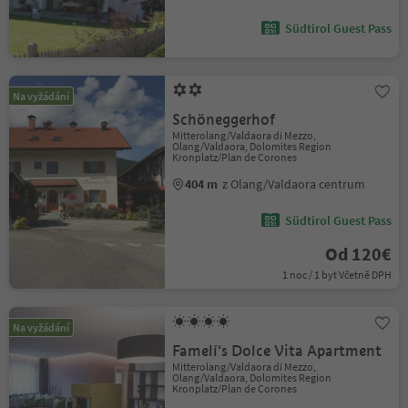
Südtirol Guest Pass
Na vyžádání
Schöneggerhof
Mitterolang/Valdaora di Mezzo,
Olang/Valdaora, Dolomites Region
Kronplatz/Plan de Corones
404 m
z Olang/Valdaora centrum
Südtirol Guest Pass
Od 120€
1 noc / 1 byt Včetně DPH
Na vyžádání
Famelí‘s Dolce Vita Apartment
Mitterolang/Valdaora di Mezzo,
Olang/Valdaora, Dolomites Region
Kronplatz/Plan de Corones