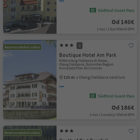
Südtirol Guest Pass
Od 140€
1 noc / 1 byt Včetně DPH
S
Rezervovatelné online
Boutique Hotel Am Park
Mitterolang/Valdaora di Mezzo,
Olang/Valdaora, Dolomites Region
Kronplatz/Plan de Corones
125 m
z Olang/Valdaora centrum
Südtirol Guest Pass
Od 186€
1 noc / 2 osob(y) Včetně DPH
Rezervovatelné online