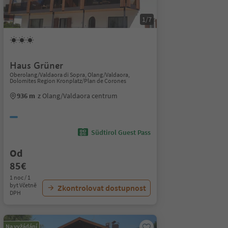
1/7
Haus Grüner
Oberolang/Valdaora di Sopra, Olang/Valdaora,
Dolomites Region Kronplatz/Plan de Corones
936 m
z Olang/Valdaora centrum
Südtirol Guest Pass
Od
85€
1 noc / 1
byt Včetně
Zkontrolovat dostupnost
DPH
Na vyžádání