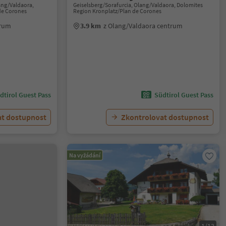
ang/Valdaora,
Geiselsberg/Sorafurcia, Olang/Valdaora, Dolomites
de Corones
Region Kronplatz/Plan de Corones
trum
3.9 km
z Olang/Valdaora centrum
dtirol Guest Pass
Südtirol Guest Pass
at dostupnost
Zkontrolovat dostupnost
Na vyžádání