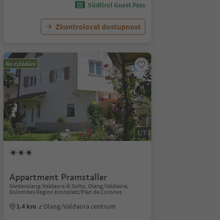
Südtirol Guest Pass
Zkontrolovat dostupnost
Na vyžádání
1/7
Appartment Pramstaller
Niederolang/Valdaora di Sotto, Olang/Valdaora,
Dolomites Region Kronplatz/Plan de Corones
1.4 km
z Olang/Valdaora centrum