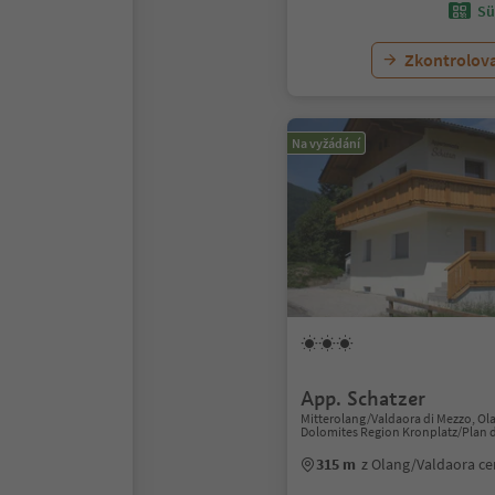
Sü
Zkontrolov
Na vyžádání
App. Schatzer
Mitterolang/Valdaora di Mezzo, Ol
Dolomites Region Kronplatz/Plan 
315 m
z Olang/Valdaora c