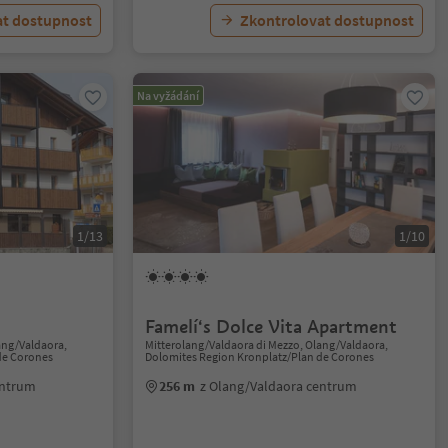
at dostupnost
Zkontrolovat dostupnost
Na vyžádání
1/13
1/10
Famelí‘s Dolce Vita Apartment
ang/Valdaora,
Mitterolang/Valdaora di Mezzo, Olang/Valdaora,
de Corones
Dolomites Region Kronplatz/Plan de Corones
entrum
256 m
z Olang/Valdaora centrum