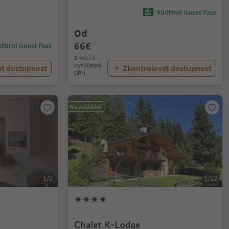
Südtirol Guest Pass
Od
66€
dtirol Guest Pass
1 noc / 1
byt Včetně
at dostupnost
Zkontrolovat dostupnost
DPH
Na vyžádání
1/2
1/12
Chalet K-Lodge