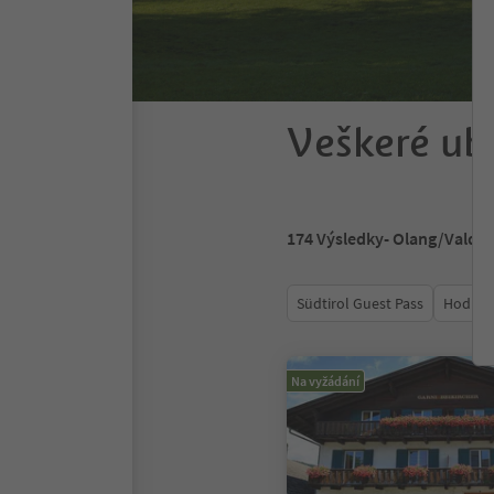
Veškeré ub
174
Výsledky
- Olang/Valda
Südtirol Guest Pass
Hodnoc
Na vyžádání