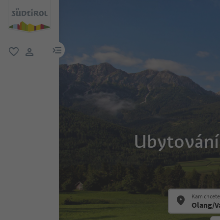
odkaz na menu
oblíbené
uživatelský odkaz
Ubytování 
Kam chcete 