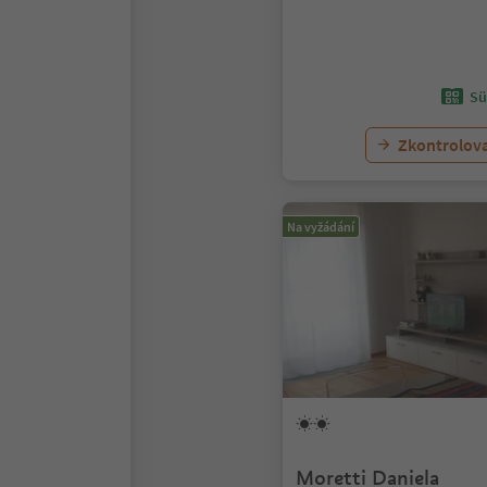
Sü
Zkontrolov
Na vyžádání
Moretti Daniela