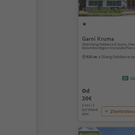
Garni Kruma
Oberolang/Valdaora di Sopra, Ola
Dolomites Region Kronplatz/Plan 
925 m
z Olang/Valdaora c
Sü
Od
20€
1 noc / 1
byt Včetně
Zkontrolov
DPH
Na vyžádání