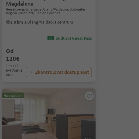
Magdalena
Geiselsberg/Sorafurcia, Olang/Valdaora, Dolomites
Region Kronplatz/Plan de Corones
2.8 km
z Olang/Valdaora centrum
Südtirol Guest Pass
Od
120€
1 noc / 1
byt Včetně
Zkontrolovat dostupnost
DPH
Na vyžádání