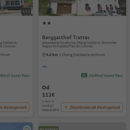
1/13
1/6
Berggasthof Trattes
ng/Valdaora,
Geiselsberg/Sorafurcia, Olang/Valdaora, Dolomites
de Corones
Region Kronplatz/Plan de Corones
entrum
4.8 km
z Olang/Valdaora centrum
dtirol Guest Pass
Südtirol Guest Pass
Od
112€
1 noc / 2
osob(y)
at dostupnost
Zkontrolovat dostupnost
Včetně DPH
Na vyžádání