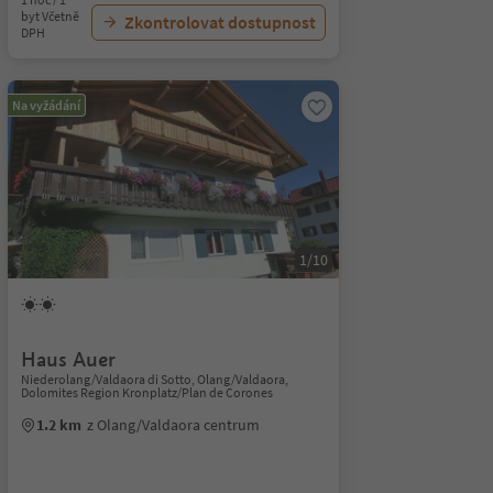
byt Včetně
Zkontrolovat dostupnost
DPH
Na vyžádání
1/10
Haus Auer
Niederolang/Valdaora di Sotto, Olang/Valdaora,
Dolomites Region Kronplatz/Plan de Corones
1.2 km
z Olang/Valdaora centrum