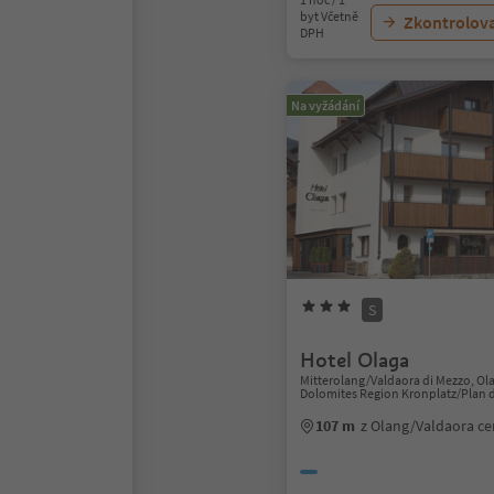
byt Včetně
Zkontrolov
DPH
Na vyžádání
S
Hotel Olaga
Mitterolang/Valdaora di Mezzo, Ol
Dolomites Region Kronplatz/Plan 
107 m
z Olang/Valdaora c