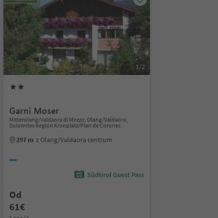
1/2
Garni Moser
Mitterolang/Valdaora di Mezzo, Olang/Valdaora,
Dolomites Region Kronplatz/Plan de Corones
297 m
z Olang/Valdaora centrum
Südtirol Guest Pass
Od
61€
1 noc / 1