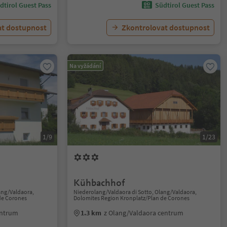
dtirol Guest Pass
Südtirol Guest Pass
at dostupnost
Zkontrolovat dostupnost
Na vyžádání
1/9
1/23
Kühbachhof
ang/Valdaora,
Niederolang/Valdaora di Sotto, Olang/Valdaora,
de Corones
Dolomites Region Kronplatz/Plan de Corones
entrum
1.3 km
z Olang/Valdaora centrum