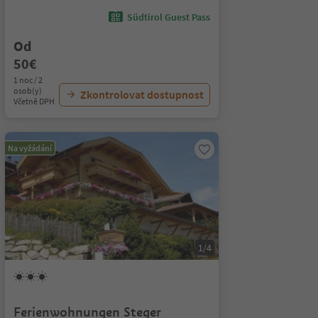
Südtirol Guest Pass
Od
50€
1 noc / 2
osob(y)
Zkontrolovat dostupnost
Včetně DPH
Na vyžádání
1/4
Ferienwohnungen Steger