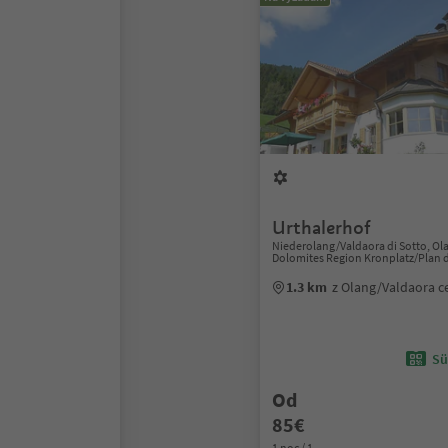
Urthalerhof
Niederolang/Valdaora di Sotto, Ol
Dolomites Region Kronplatz/Plan 
1.3 km
z Olang/Valdaora 
Sü
Od
85€
1 noc / 1