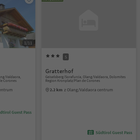
1/11
S
Gratterhof
ang/Valdaora,
Geiselsberg/Sorafurcia, Olang/Valdaora, Dolomites
de Corones
Region Kronplatz/Plan de Corones
centrum
2.2 km
z Olang/Valdaora centrum
dtirol Guest Pass
Südtirol Guest Pass