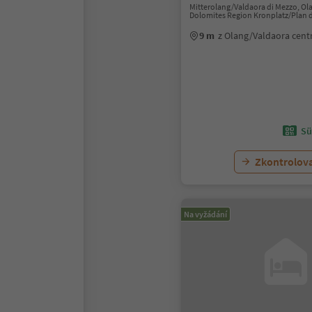
Mitterolang/Valdaora di Mezzo, Ol
Dolomites Region Kronplatz/Plan 
9 m
z Olang/Valdaora cen
Sü
Zkontrolov
Na vyžádání