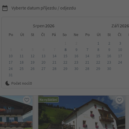
Vyberte datum příjezdu / odjezdu
Srpen
Září
ytování v Olang/Valdaora
Po
Út
St
Čt
Pá
So
Ne
Po
Út
St
Čt
1
2
1
2
3
3
4
5
6
7
8
9
7
8
9
10
10
11
12
13
14
15
16
14
15
16
17
ora
17
18
19
20
21
22
23
21
22
23
24
24
25
26
27
28
29
30
28
29
30
31
ení
Kategorie
Zpracovává
Udržitelné ubytování
Počet nocí:
0
Na vyžádání