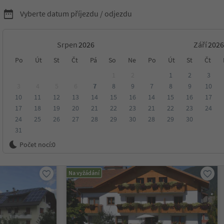
Vyberte datum příjezdu / odjezdu
Srpen
Září
ytování v Olang/Valdaora
Po
Út
St
Čt
Pá
So
Ne
Po
Út
St
Čt
1
2
1
2
3
3
4
5
6
7
8
9
7
8
9
10
10
11
12
13
14
15
16
14
15
16
17
ora
17
18
19
20
21
22
23
21
22
23
24
24
25
26
27
28
29
30
28
29
30
31
ení
Kategorie
Zpracovává
Udržitelné ubytování
Počet nocí:
0
Na vyžádání