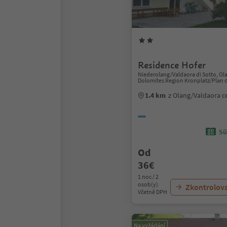
Residence Hofer
Niederolang/Valdaora di Sotto, Ol
Dolomites Region Kronplatz/Plan 
1.4 km
z Olang/Valdaora 
Sü
Od
36€
1 noc / 2
osob(y)
Zkontrolov
Včetně DPH
Na vyžádání