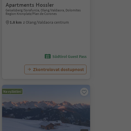
Apartments Hossler
Geiselsberg/Sorafurcia, Olang/Valdaora, Dolomites
Region Kronplatz/Plan de Corones
1.8 km
z Olang/Valdaora centrum
Südtirol Guest Pass
Zkontrolovat dostupnost
Na vyžádání