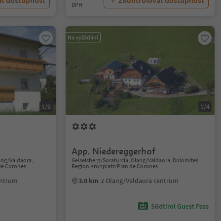
at dostupnost
Zkontrolovat dostupnost
DPH
Na vyžádání
1/9
1/4
App. Niedereggerhof
ang/Valdaora,
Geiselsberg/Sorafurcia, Olang/Valdaora, Dolomites
de Corones
Region Kronplatz/Plan de Corones
entrum
3.0 km
z Olang/Valdaora centrum
Südtirol Guest Pass