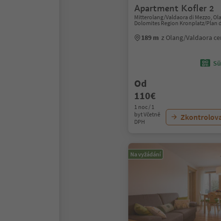
Apartment Kofler 2
Mitterolang/Valdaora di Mezzo, Ol
Dolomites Region Kronplatz/Plan 
189 m
z Olang/Valdaora c
Sü
Od
110€
1 noc / 1
byt Včetně
Zkontrolov
DPH
Na vyžádání