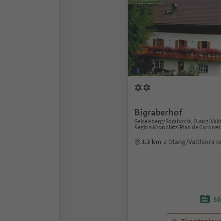
Bigraberhof
Geiselsberg/Sorafurcia, Olang/Val
Region Kronplatz/Plan de Corones
3.2 km
z Olang/Valdaora 
Sü