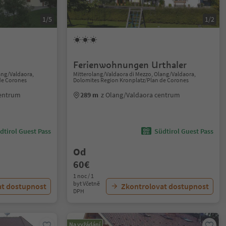
1/5
1/2
Ferienwohnungen Urthaler
ang/Valdaora,
Mitterolang/Valdaora di Mezzo, Olang/Valdaora,
de Corones
Dolomites Region Kronplatz/Plan de Corones
centrum
289 m
z Olang/Valdaora centrum
dtirol Guest Pass
Südtirol Guest Pass
Od
60€
1 noc / 1
byt Včetně
at dostupnost
Zkontrolovat dostupnost
DPH
Na vyžádání