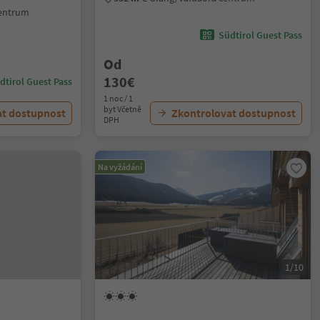
centrum
Südtirol Guest Pass
Od
130€
dtirol Guest Pass
1 noc / 1
byt Včetně
at dostupnost
Zkontrolovat dostupnost
DPH
Na vyžádání
1/10