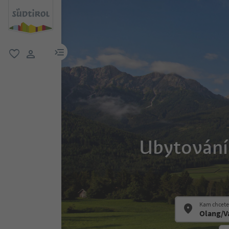
odkaz na menu
oblíbené
uživatelský odkaz
Ubytování 
Kam chcete 