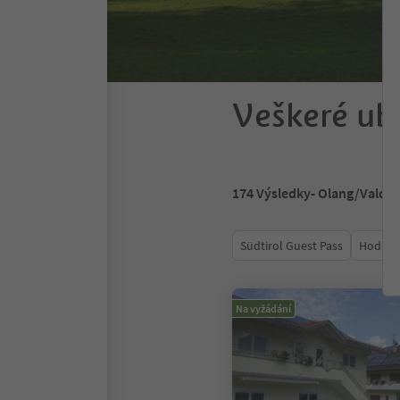
Veškeré ub
174
Výsledky
- Olang/Valda
Südtirol Guest Pass
Hodnoc
Na vyžádání