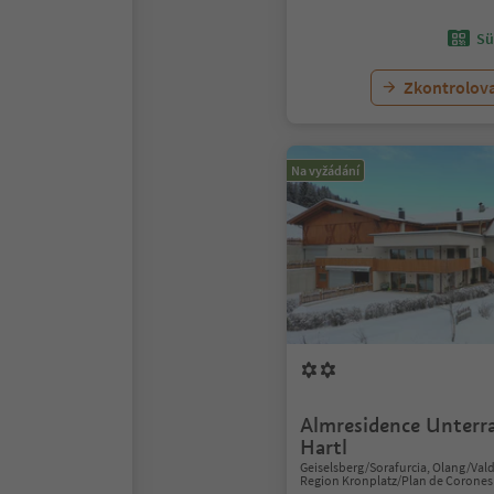
Sü
Zkontrolov
Na vyžádání
Almresidence Unterr
Hartl
Geiselsberg/Sorafurcia, Olang/Val
Region Kronplatz/Plan de Corones