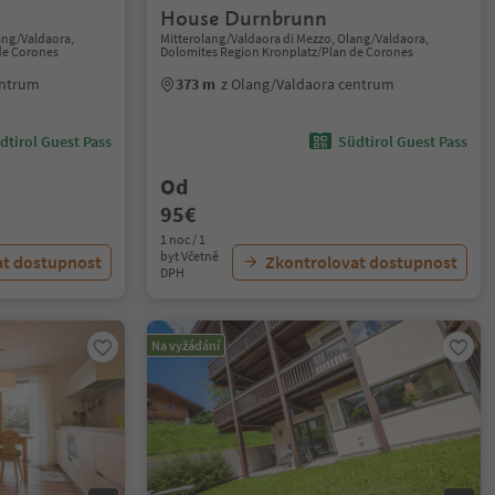
House Durnbrunn
ang/Valdaora,
Mitterolang/Valdaora di Mezzo, Olang/Valdaora,
de Corones
Dolomites Region Kronplatz/Plan de Corones
entrum
373 m
z Olang/Valdaora centrum
dtirol Guest Pass
Südtirol Guest Pass
Od
95€
1 noc / 1
byt Včetně
at dostupnost
Zkontrolovat dostupnost
DPH
Na vyžádání