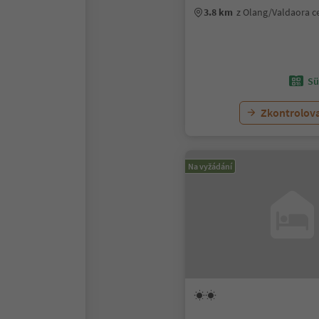
3.8 km
z Olang/Valdaora 
Sü
Zkontrolov
Na vyžádání