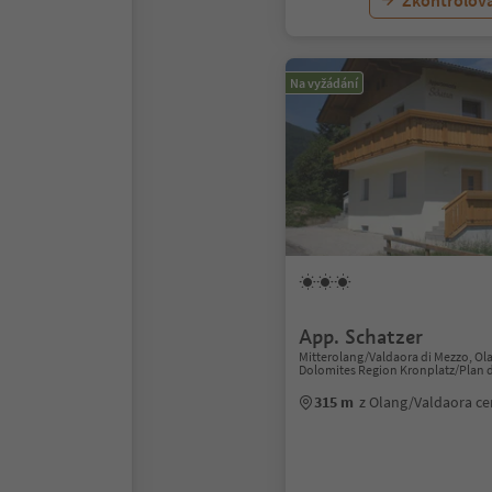
Zkontrolov
Na vyžádání
App. Schatzer
Mitterolang/Valdaora di Mezzo, Ol
Dolomites Region Kronplatz/Plan 
315 m
z Olang/Valdaora c