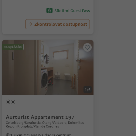
Südtirol Guest Pass
Zkontrolovat dostupnost
Na vyžádání
1/6
Aurturist Appartement 197
Geiselsberg/Sorafurcia, Olang/Valdaora, Dolomites
Region Kronplatz/Plan de Corones
2.3 km
z Olang/Valdaora centrum