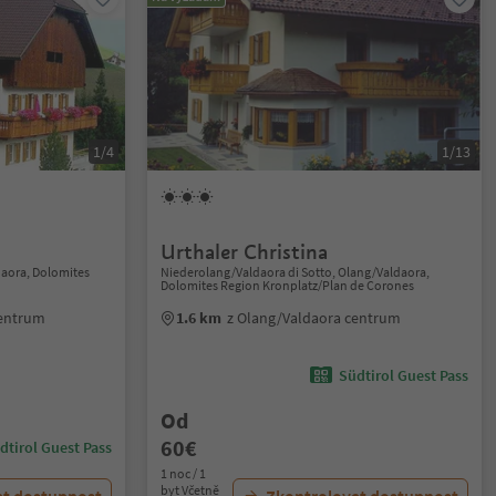
1/4
1/13
Urthaler Christina
daora, Dolomites
Niederolang/Valdaora di Sotto, Olang/Valdaora,
Dolomites Region Kronplatz/Plan de Corones
centrum
1.6 km
z Olang/Valdaora centrum
Südtirol Guest Pass
Od
60€
dtirol Guest Pass
1 noc / 1
byt Včetně