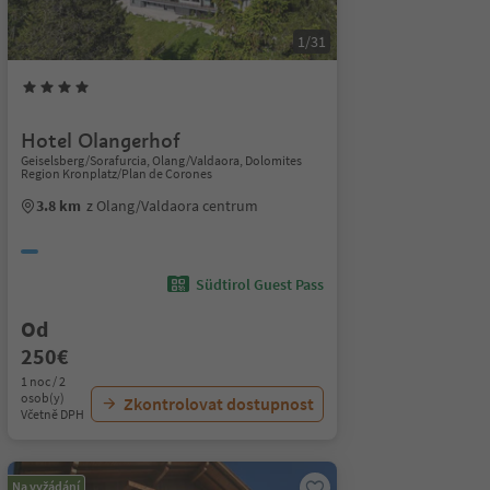
1/31
Hotel Olangerhof
Geiselsberg/Sorafurcia, Olang/Valdaora, Dolomites
Region Kronplatz/Plan de Corones
3.8 km
z Olang/Valdaora centrum
Südtirol Guest Pass
Od
250€
1 noc / 2
osob(y)
Zkontrolovat dostupnost
Včetně DPH
Na vyžádání