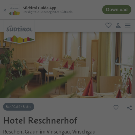
Südtirol Guide App
Download
Der digitale Reisebegleiter Südtirols
men
favorit
user lin
Bar / Café / Bistro
Hotel Reschnerhof
Reschen, Graun im Vinschgau, Vinschgau