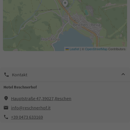
Leaflet
|
©
OpenStreetMap
Contributors
Kontakt
Hotel Reschnerhof
Hauptstraße 47,39027,Reschen
info@reschnerhof.it
+39 0473 633169